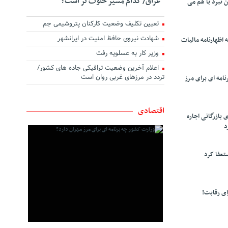
عراق/ کدام مسیر خلوت تر است؟
ن نبرد با هم می
تعیین تکلیف وضعیت کارکنان پتروشیمی جم
شهادت نیروی حافظ امنیت در ایرانشهر
 اظهارنامه مالیات
وزیر کار به عسلویه رفت
اعلام آخرین وضعیت ترافیکی جاده های کشور/
تردد در مرزهای غربی روان است
امه ای برای مرز
اقتصادی
 بازرگانی اجاره
د
تعفا کرد
ی رقابت!