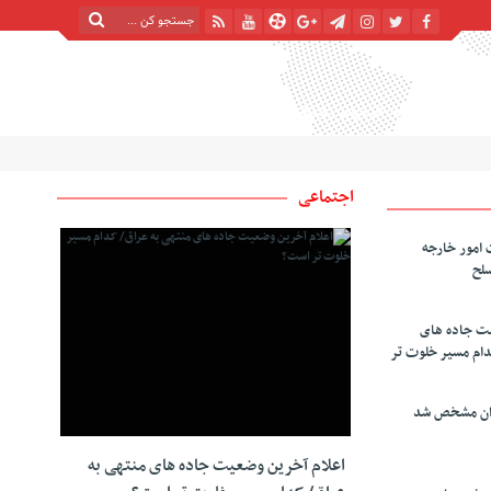
پنج شنبه, ۱۵ مرداد , ۱۴۰۵
| 22 صفر 1448
Thursday, 6 August , 2026
اجتماعی
 امور خارجه
سلح
یت جاده های
دام مسیر خلوت تر
دان مشخص شد
اعلام آخرین وضعیت جاده های منتهی به