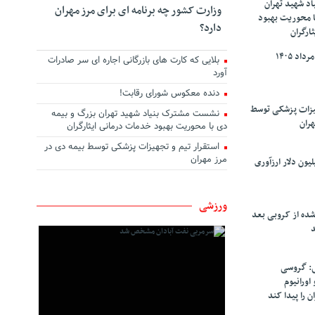
د شهید تهران
وزارت کشور چه برنامه ای برای مرز مهران
ا محوریت بهبود
دارد؟
ارگران
بلایی که کارت های بازرگانی اجاره ای سر صادرات
آورد
دنده معکوس شورای رقابت!
هیزات پزشکی توسط
نشست مشترک بنیاد شهید تهران بزرگ و بیمه
هران
دی با محوریت بهبود خدمات درمانی ایثارگران
استقرار تیم و تجهیزات پزشکی توسط بیمه دی در
مرز مهران
سپاهان ۹۰ میلیون دلار ارزآوری
ورزشی
شده از کروبی بعد
د
: گروسی
۴۰۰ کیلو اورانیوم
ن را پیدا کند