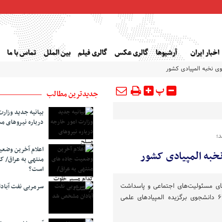
اخبار ایران
آرشیوها
گالری عکس
گالری فیلم
بین الملل
تماس با ما
پ
جدیدترین مطالب
بیانیه جدید وزارت
درباره نیروهای م
د؛
اعلام آخرین وضع
منتهی به عراق/ ک
است؟
یفای مسئولیت‌های اجتماعی و پاسداشت
سرمربی نفت آبا
دستاوردهای علمی جوانان، از ۶۷ دانشجوی برگزیده المپیادهای علمی