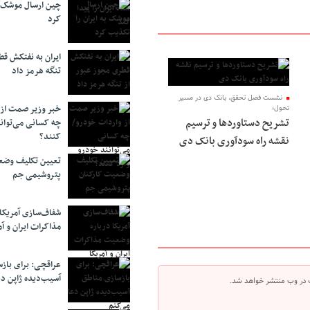
چین ارسال موشک ب
کرد
ایران به نفتکش قط
تنگه هرمز داد
نشست فصل تحقق، بانک دی در مسیر
خبر وزیر صمت از 
تحول؛
تشریح دستاوردها و ترسیم
چه کسانی می‌توانن
کنند؟
نقشه راه سودآوری بانک دی
تعیین تکلیف وضع
پتروشیمی جم
شفاف‌سازی آمریکا
مذاکرات ایران و آم
عراقچی: برای باز
آسیب‌دیده ژاپن دع
 در وب منتشر خواهد شد.