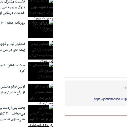
نشست مشترک بنیا
بزرگ و بیمه دی ب
خدمات درمانی ایث
روزنامه جمله | ۱۰ مرداد ۱۴۰۵
استقرار تیم و تج
بیمه دی در مرز م
نفت 
کرد
اولین فیلم منتشر 
 :
از رفع حصر/ببینی
https://jomlehonline.ir/
بخشایش اردستانی
می‌خواهد 
غنی‌سازی شده ایرا