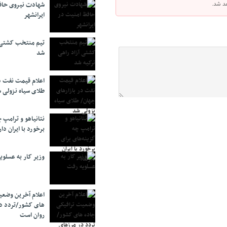
هد شد.
شهادت نیروی حاف
ایرانشهر
تیم منتخب کشتی آ
شد
اعلام قیمت نفت د
طلای سیاه نزولی 
نتانیاهو و ترامپ 
برخورد با ایران دار
وزیر کار به عسلوی
اعلام آخرین وضعی
های کشور/تردد د
روان است