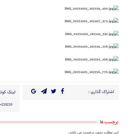
اشتراک گذاری :
لینک کوتاه
?p=219218
برچسب ها
این مطلب بدون برچسب می باشد.