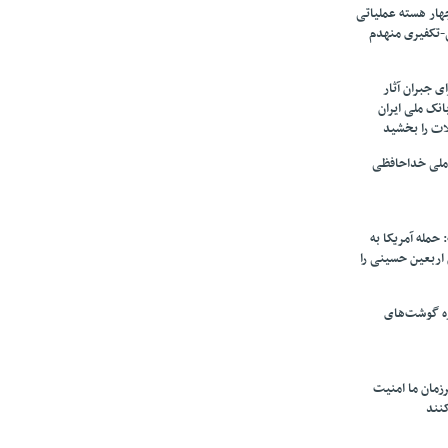
ار هسته‌ عملیاتی
-تکفیری منهدم
 جبران آثار
بانک ملی ایران
ات را بخشید
 ملی خداحافظی
 حمله آمریکا به
ن اربعین حسینی را
ره گوشت‌های
زمان ما امنیت
کنند