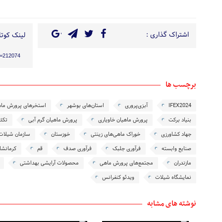
اشتراک گذاری :
لینک کوتاه
?p=212074
برچسب ها
IFEX2024
آبزی‌پروری
استان‌های بوشهر
استخرهای پرورش ما
بنیاد برکت
پرورش ماهیان خاویاری
پرورش ماهیان گرم آبی
تکثی
جهاد کشاورزی
خوراک ماهی‌های زینتی
خوزستان
سازمان شیلات
صنایع وابسته
فرآوری جلبک
فرآوری صدف
قم
کرمانشا
مازندران
مجتمع‌های پرورش ماهی
محصولات آرایشی بهداشتی
نمایشگاه شیلات
ویدئو کنفرانس
نوشته های مشابه