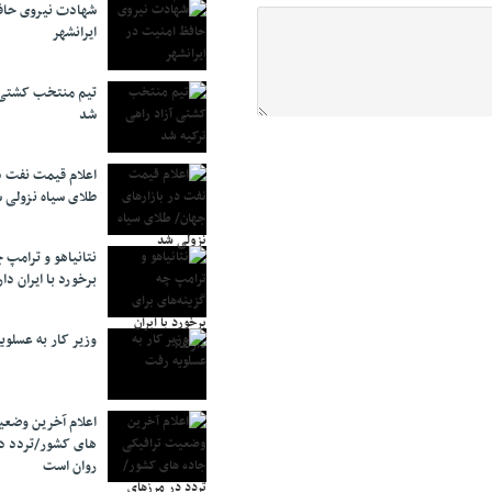
شهادت نیروی حاف
ایرانشهر
تیم منتخب کشتی آ
شد
اعلام قیمت نفت د
طلای سیاه نزولی 
نتانیاهو و ترامپ 
برخورد با ایران دار
وزیر کار به عسلوی
اعلام آخرین وضعی
های کشور/تردد د
روان است