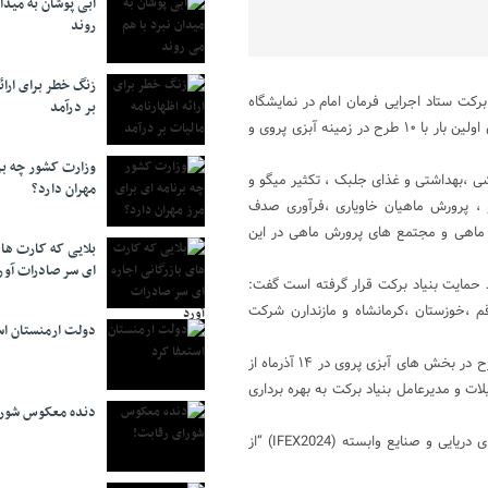
آبی پوشان به میدا
روند
زنگ خطر برای ارائه
رکت ستاد اجرایی فرمان امام در نمایشگاه
بر درآمد
شیلات وصنایع وابسته برای اولین بار خبر داد و گفت: بنیاد برکت امسال برای اولین بار با ۱۰ طرح در زمینه آبزی پروی و
وزارت کشور چه برن
ی ،بهداشتی و غذای جلبک ، تکثیر میگو و
مهران دارد؟
 ، پرورش ماهیان خاویاری ،فرآوری صدف
ماهی و مجتمع های پرورش ماهی در این
بلایی که کارت های
ای سر صادرات آور
د حمایت بنیاد برکت قرار گرفته است گفت:
قم ،خوزستان ،کرمانشاه و مازندارن شرکت
دولت ارمنستان اس
نیازی توضیح داد: در هشتمین دوره از نمایشگاه شیلات و صنایع وابسته ۴ طرح در بخش های آبزی پروی در ۱۴ آذرماه از
ت و مدیرعامل بنیاد برکت به بهره برداری
دنده معکوس شورا
گفتنی است هشتمین نمایشگاه بین المللی شیلات، آبزیان، ماهیگیری، غذاهای دریایی و صنایع وابسته (IFEX2024) “از