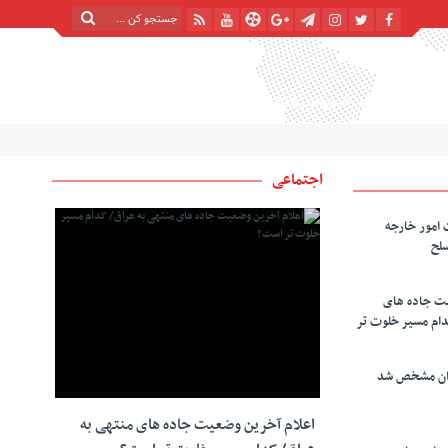
پنج شنبه, ۱۵ مرداد , ۱۴۰۵
| 22 صفر 1448
Thursday, 6 August , 2026
اجتماعی
 امور خارجه
سلح
یت جاده های
دام مسیر خلوت تر
دان مشخص شد
اعلام آخرین وضعیت جاده های منتهی به