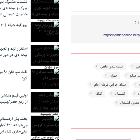
نشست مشترک بنیا
بزرگ و بیمه دی ب
خدمات درمانی ایث
 :
روزنامه جمله | ۱۰ مرداد ۱۴۰۵
https://jomlehonline.ir/
استقرار تیم و تج
بیمه دی در مرز م
هی
بسته‌بندی ماهی
نفت 
ر میگو
تهران
کرد
ستاد اجرایی فرمان امام
ه
گلستان
گیلان
اولین فیلم منتشر 
از رفع حصر/ببینی
معاون اشتغال
بخشایش اردستانی
می‌خواهد 
غنی‌سازی شده ایرا