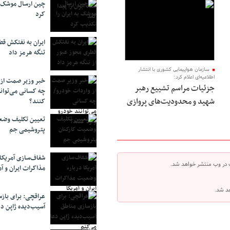
چین ارسال موشک ب
کرد
ایران به نفتکش قط
تنگه هرمز داد
سازمان هواپیمایی کشوری با انتشار
اطلاعیه‌ای اعلام کرد:
خبر وزیر صمت از 
جزئیات مراسم تشییع رهبر
چه کسانی می‌توانن
شهید و محدودیت‌های پروازی
کنند؟
تعیین تکلیف وضع
پتروشیمی جم
شفاف‌سازی آمریکا
 در وب منتشر خواهد شد.
مذاکرات ایران و آم
هد شد.
عراقچی: برای باز
آسیب‌دیده ژاپن دع