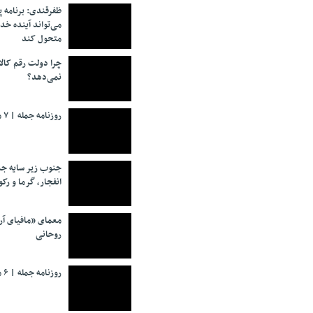
ظفرقندی: برنامه 
می‌تواند آینده خد
متحول کند
چرا دولت رقم کالا
نمی‌دهد؟
روزنامه جمله | ۷ مرداد ۱۴۰۵
جنوب زیر سایه جن
انفجار، گرما و رکو
معمای «مافیای آ
روحانی
روزنامه جمله | ۶ مرداد ۱۴۰۵