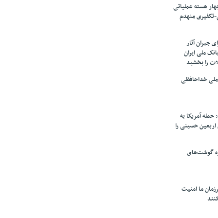
ار هسته‌ عملیاتی
-تکفیری منهدم
 جبران آثار
بانک ملی ایران
ات را بخشید
 ملی خداحافظی
 حمله آمریکا به
ن اربعین حسینی را
ره گوشت‌های
زمان ما امنیت
کنند