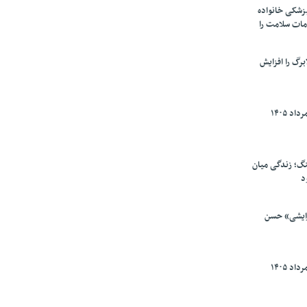
پزشکی خانواده
مات سلامت را
برگ را افزایش
گ؛ زندگی میان
د
رایشی» حسن