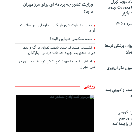
د شهید تهران
وزارت کشور چه برنامه ای برای مرز مهران
ا محوریت بهبود
دارد؟
ارگران
بلایی که کارت های بازرگانی اجاره ای سر صادرات
آورد
دنده معکوس شورای رقابت!
هیزات پزشکی توسط
نشست مشترک بنیاد شهید تهران بزرگ و بیمه
هران
دی با محوریت بهبود خدمات درمانی ایثارگران
استقرار تیم و تجهیزات پزشکی توسط بیمه دی در
مرز مهران
سپاهان ۹۰ میلیون دلار ارزآوری
ورزشی
شده از کروبی بعد
د
: گروسی
۴۰۰ کیلو اورانیوم
ن را پیدا کند