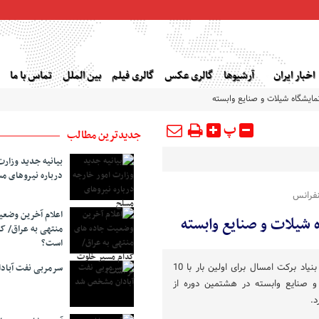
اخبار ایران
آرشیوها
گالری عکس
گالری فیلم
بین الملل
تماس با ما
مایشگاه شیلات و صنایع وابسته
پ
جدیدترین مطالب
بیانیه جدید وزارت
درباره نیروهای م
اعلام آخرین وضع
 شیلات و صنایع وابسته
منتهی به عراق/ ک
است؟
معاون اشتغال بنیاد برکت گفت: بنیاد برکت امسال برای اولین بار با 10
سرمربی نفت آبا
 صنایع وابسته در هشتمین دوره از
.