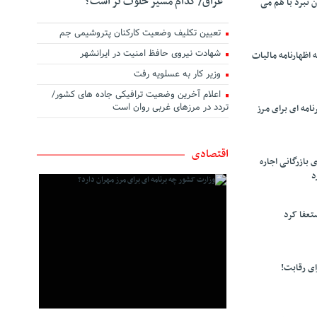
عراق/ کدام مسیر خلوت تر است؟
ن نبرد با هم می
تعیین تکلیف وضعیت کارکنان پتروشیمی جم
شهادت نیروی حافظ امنیت در ایرانشهر
 اظهارنامه مالیات
وزیر کار به عسلویه رفت
اعلام آخرین وضعیت ترافیکی جاده های کشور/
تردد در مرزهای غربی روان است
امه ای برای مرز
اقتصادی
 بازرگانی اجاره
د
تعفا کرد
ی رقابت!