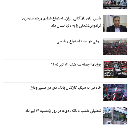
رئیس اتاق بازرگانی ایران: اجتماع عظیم مردم تصویری
فراموش‌نشدنی را به دنیا نشان داد
ایمنی در سایه اجتماع میلیونی
روزنامه جمله سه شنبه ۱۶ تیر ۱۴۰۵
خادمی به سبکِ کارکنان بانک دی در مسیر وداع
تعطیلی شعب «بانک دی» در روز یکشنبه ۱۴ تیرماه