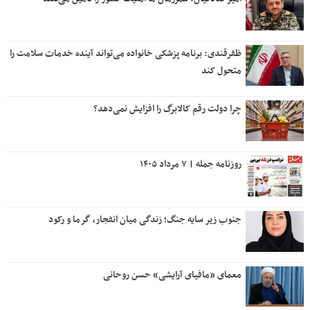
ظفرقندی: برنامه پزشکی خانواده می‌تواند آینده خدمات سلامت را
متحول کند
چرا دولت رقم کالابرگ را افزایش نمی‌دهد؟
روزنامه جمله | ۷ مرداد ۱۴۰۵
جنوب زیر سایه جنگ؛ زندگی میان انفجار، گرما و رکود
معمای «مافیای آرایشی» حسن روحانی