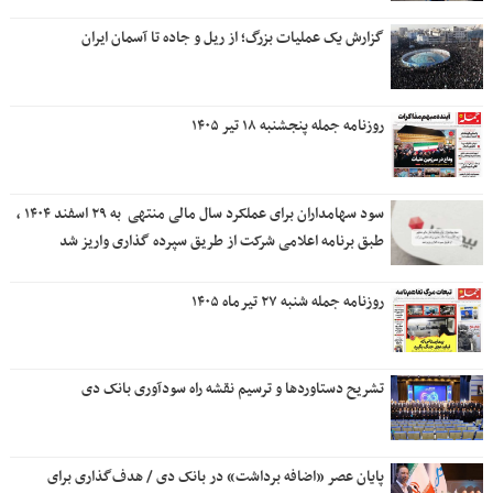
گزارش یک عملیات بزرگ؛ از ریل و جاده تا آسمان ایران
روزنامه جمله پنجشنبه ۱۸ تیر ۱۴۰۵
سود سهامداران برای عملکرد سال مالی منتهی ‌ به ۲۹ اسفند ۱۴۰۴ ،
طبق برنامه اعلامی شرکت از طریق سپرده گذاری واریز شد
روزنامه جمله شنبه ۲۷ تیرماه ۱۴۰۵
تشریح دستاوردها و ترسیم نقشه راه سودآوری بانک دی
پایان عصر «اضافه برداشت» در بانک دی / هدف‌گذاری برای