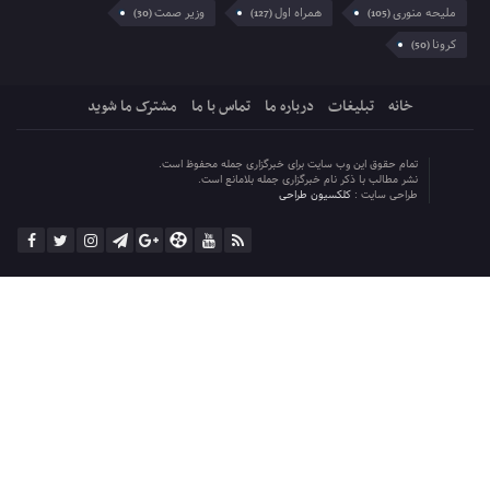
ملیحه منوری
همراه اول
وزیر صمت
(30)
(127)
(105)
کرونا
(50)
خانه
تبلیغات
درباره ما
تماس با ما
مشترک ما شوید
تمام حقوق این وب سایت برای خبرگزاری جمله محفوظ است.
نشر مطالب با ذکر نام خبرگزاری جمله بلامانع است.
طراحی سایت :
کلکسیون طراحی