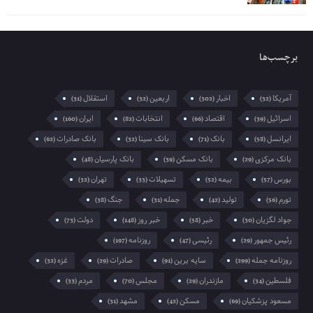
برچسب‌ها
آمریکا
اخبار
اربعین
استقلال
(31)
(32)
(302)
(32)
اسرائیل
اقتصاد
انتخابات
ایران
(160)
(82)
(66)
(39)
ایرانسل
بانک
بانک سینا
بانک صادرات
(62)
(32)
(71)
(58)
بانک مرکزی
بانک مسکن
بانک پارسیان
(48)
(39)
(29)
بورس
بیمه
تسهیلات
تهران
(32)
(33)
(52)
(57)
تورم
تولید
جمله
جنگ
(38)
(31)
(42)
(56)
جواد لگزیان
خبر
خبر روز
دولت
(73)
(148)
(58)
(30)
رئیس جمهور
رئیسی
روزنامه
(197)
(47)
(29)
روزنامه جمله
سایه برین
صادرات
غزه
(32)
(29)
(91)
(299)
فلسطین
مازندران
مجلس
مردم
(33)
(70)
(29)
(34)
مسعود پزشکیان
مسکن
مشهد
(31)
(42)
(69)