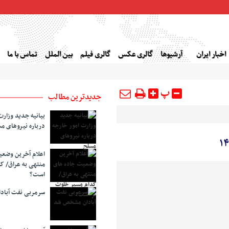
اخبار ایران
آرشیوها
گالری عکس
گالری فیلم
بین الملل
تماس با ما
پ
جدیدترین مطالب
بیانیه جدید وزارت
درباره نیروهای م
اعلام آخرین وضع
منتهی به عراق/ ک
است؟
سرمربی نفت آبا