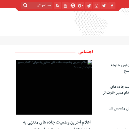
شنبه, ۱۷ مرداد , ۱۴۰۵
| 24 صفر 1448
Saturday, 8 August , 2026
اجتماعی
 امور خارجه
سلح
یت جاده های
دام مسیر خلوت تر
دان مشخص شد
اعلام آخرین وضعیت جاده های منتهی به