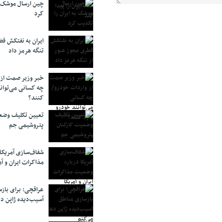
چین ارسال موشک ب
کرد
ایران به نفتکش قط
تنگه هرمز داد
خبر وزیر صمت از 
چه کسانی می‌توانن
کنند؟
تعیین تکلیف وضع
پتروشیمی جم
شفاف‌سازی آمریکا
مذاکرات ایران و آم
عراقچی: برای باز
آسیب‌دیده ژاپن دع