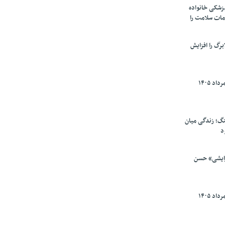
پزشکی خانواده
مات سلامت را
برگ را افزایش
گ؛ زندگی میان
د
رایشی» حسن