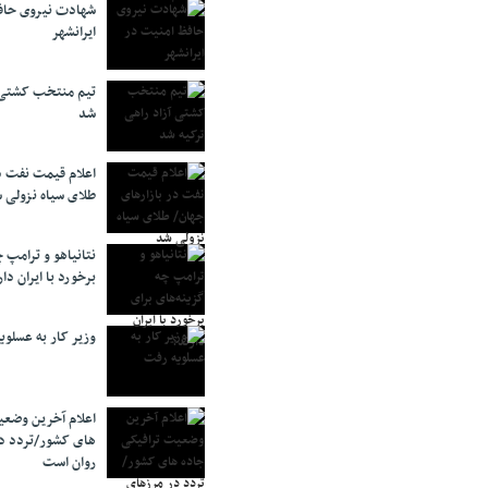
شهادت نیروی حاف
ایرانشهر
تیم منتخب کشتی آ
شد
اعلام قیمت نفت د
طلای سیاه نزولی 
نتانیاهو و ترامپ 
برخورد با ایران دار
وزیر کار به عسلوی
اعلام آخرین وضعی
های کشور/تردد د
روان است