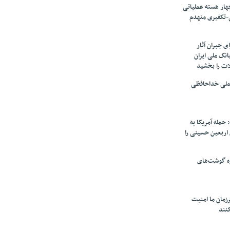
ار هسته‌ عملیاتی
-تکفیری منهدم
 جبران آثار
بانک ملی ایران
ات را بخشید
 ملی خداحافظی
 حمله آمریکا به
ن اربعین حسینی را
ره گوشت‌های
زمان ما امنیت
کنند