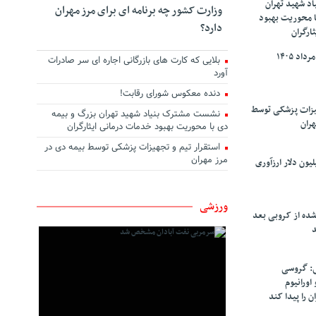
د شهید تهران
وزارت کشور چه برنامه ای برای مرز مهران
ا محوریت بهبود
دارد؟
ارگران
بلایی که کارت های بازرگانی اجاره ای سر صادرات
آورد
دنده معکوس شورای رقابت!
هیزات پزشکی توسط
نشست مشترک بنیاد شهید تهران بزرگ و بیمه
هران
دی با محوریت بهبود خدمات درمانی ایثارگران
استقرار تیم و تجهیزات پزشکی توسط بیمه دی در
مرز مهران
سپاهان ۹۰ میلیون دلار ارزآوری
ورزشی
شده از کروبی بعد
د
: گروسی
۴۰۰ کیلو اورانیوم
ن را پیدا کند