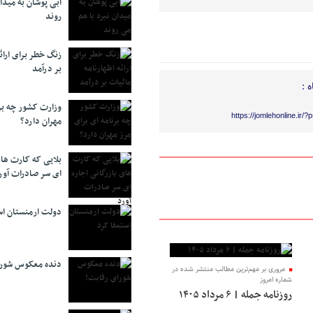
آبی پوشان به میدا
روند
زنگ خطر برای ارائه
بر درآمد
 :
وزارت کشور چه برن
https://jomlehonline.ir/
مهران دارد؟
بلایی که کارت های
ای سر صادرات آور
دولت ارمنستان اس
دنده معکوس شورا
مروری بر مهم‌ترین مطالب منتشر شده در
شماره امروز
روزنامه جمله | ۶ مرداد ۱۴۰۵