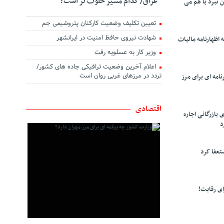
عراق/ کدام مسیر خلوت تر است؟
ن نبرد با هم می
تعیین تکلیف وضعیت کارکنان پتروشیمی جم
شهادت نیروی حافظ امنیت در ایرانشهر
 اظهارنامه مالیات
وزیر کار به عسلویه رفت
اعلام آخرین وضعیت ترافیکی جاده های کشور/
تردد در مرزهای غربی روان است
امه ای برای مرز
اقتصادی
 بازرگانی اجاره
د
تعفا کرد
ی رقابت!