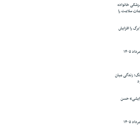
پزشکی خانواده
مات سلامت را
برگ را افزایش
گ؛ زندگی میان
د
رایشی» حسن