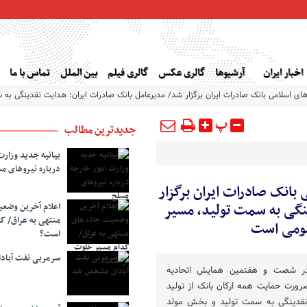
اخبار ایران
آرشیوها
گالری عکس
گالری فیلم
بین الملل
تماس با ما
 اسلامی بانک صادرات ایران برگزار شد/ مدیرعامل بانک صادرات ایران: هدایت نقدینگی به 
پ
جدیدترین مطالب
بیانیه جدید وزارت
درباره نیروهای م
انک صادرات ایران برگزار
نگی به سمت تولید، مسیر
اعلام آخرین وضع
منتهی به عراق/ ک
مومی است
است؟
سرمربی نفت آبا
ن در شصت و هفتمین همایش اتحادیه
رورت حمایت همه ارکان بانک از تولید
نقدینگی به سمت تولید و بخش مولد