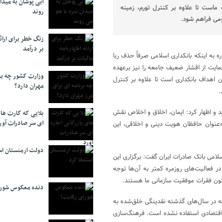
آبی پوشان به میدا
 ماست تا علاوه بر کنترل تورم، زمینه
روند
ومی فراهم شود.
زنگ خطر برای ارائه
بر درآمد
به اینکه بانکداری اسلامی صرفاً حذف ربا
مایت از اقشار ضعیف جامعه را نیز برعهده
وزارت کشور چه برن
 اهداف بانکداری است تا علاوه بر کنترل
مهران دارد؟
.
 و اظهار کرد: ایمان، اخلاق و اخلاص نقش
بلایی که کارت های
ای سر صادرات آور
 به‌عنوان حافظان هویت دینی و اخلاقی، این
دولت ارمنستان اس
امی بانک صادرات ایران گفت: برگزاری این
فعالیت‌های روزمره کمتر به آن‌ها توجه
ون فقرات موفقیت سازمانی ما هستند.
دنده معکوس شورا
نه در سال‌های گذشته نقدینگی خلق‌شده به
تصادی استفاده نشده است. فرهنگ‌سازی