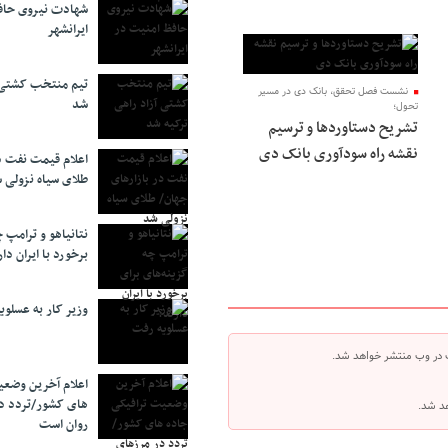
شهادت نیروی حاف
ایرانشهر
تیم منتخب کشتی آ
نشست فصل تحقق، بانک دی در مسیر
شد
تحول؛
تشریح دستاوردها و ترسیم
نقشه راه سودآوری بانک دی
اعلام قیمت نفت د
طلای سیاه نزولی 
نتانیاهو و ترامپ 
برخورد با ایران دار
وزیر کار به عسلوی
 در وب منتشر خواهد شد.
اعلام آخرین وضعی
های کشور/تردد د
هد شد.
روان است