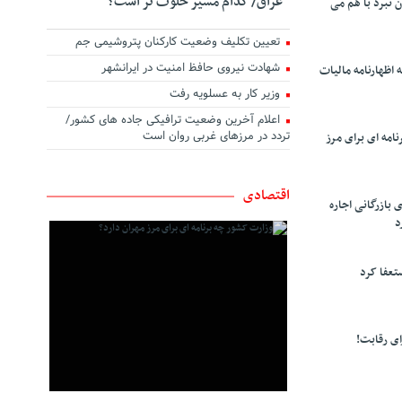
عراق/ کدام مسیر خلوت تر است؟
ن نبرد با هم می
تعیین تکلیف وضعیت کارکنان پتروشیمی جم
شهادت نیروی حافظ امنیت در ایرانشهر
 اظهارنامه مالیات
وزیر کار به عسلویه رفت
اعلام آخرین وضعیت ترافیکی جاده های کشور/
تردد در مرزهای غربی روان است
امه ای برای مرز
اقتصادی
 بازرگانی اجاره
د
تعفا کرد
ی رقابت!