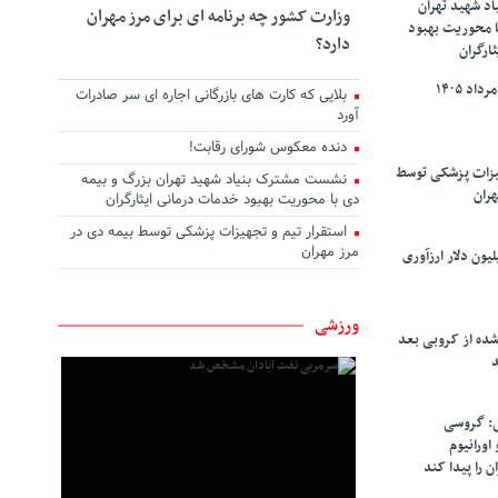
د شهید تهران
وزارت کشور چه برنامه ای برای مرز مهران
ا محوریت بهبود
دارد؟
ارگران
بلایی که کارت های بازرگانی اجاره ای سر صادرات
آورد
دنده معکوس شورای رقابت!
هیزات پزشکی توسط
نشست مشترک بنیاد شهید تهران بزرگ و بیمه
هران
دی با محوریت بهبود خدمات درمانی ایثارگران
استقرار تیم و تجهیزات پزشکی توسط بیمه دی در
مرز مهران
سپاهان ۹۰ میلیون دلار ارزآوری
ورزشی
شده از کروبی بعد
د
: گروسی
۴۰۰ کیلو اورانیوم
ن را پیدا کند