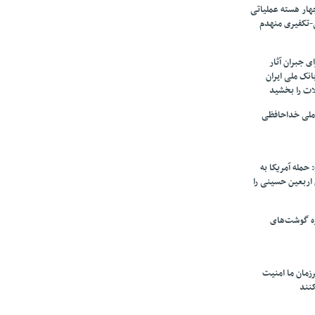
ار هسته‌ عملیاتی
-تکفیری منهدم
 جبران آثار
بانک ملی ایران
ات را بخشید
 ملی خداحافظی
 حمله آمریکا به
ن اربعین حسینی را
ره گوشت‌های
زمان ما امنیت
کنند