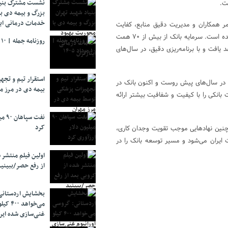
نشست مشترک بنیا
ت.
بزرگ و بیمه دی ب
خدمات درمانی ایث
ر همکاران و مدیریت دقیق منابع، کفایت
سرمایه بانک به سطح مثبت رسیده و ناترازی‌ها و اضافه برداشت‌ها کنترل شده است. سرمایه بانک از بیش از ۷۰ همت
روزنامه جمله | ۱۰ مرداد ۱۴۰۵
امسال افزایش خواهد یافت و با برنامه‌ریزی دقیق، در سال‌های
استقرار تیم و تج
ته در سال‌های پیش روست و اکنون بانک در
بیمه دی در مرز م
 بانکی را با کیفیت و شفافیت بیشتر ارائه
نفت 
کرد
 چنین نهادهایی موجب تقویت وجدان کاری،
ت ایران می‌شود و مسیر توسعه بانک را در
اولین فیلم منتشر 
از رفع حصر/ببینی
بخشایش اردستانی
می‌خواهد 
غنی‌سازی شده ایرا