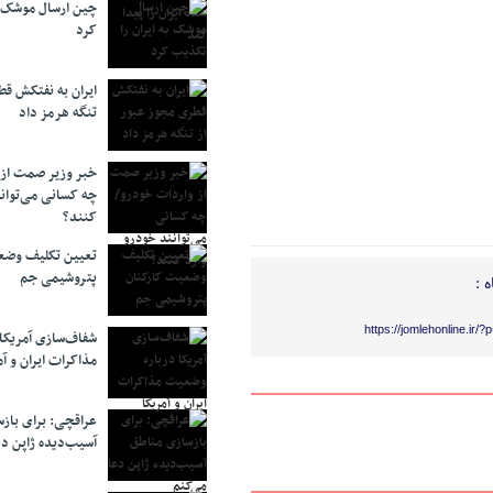
چین ارسال موشک ب
کرد
ایران به نفتکش قط
تنگه هرمز داد
خبر وزیر صمت از 
چه کسانی می‌توانن
کنند؟
تعیین تکلیف وضع
پتروشیمی جم
 :
https://jomlehonline.ir/
شفاف‌سازی آمریکا
مذاکرات ایران و آم
عراقچی: برای باز
آسیب‌دیده ژاپن دع