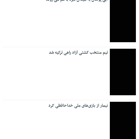
علی نبیان تشریح کرد؛ نقش‌آفرینی موثر سازمان ملی زمین و
مسکن در توسعه راه‌ها
برچسب‌ها
آمریکا
اخبار
اربعین
استقلال
(31)
(32)
(302)
(32)
اسرائیل
اقتصاد
انتخابات
ایران
(160)
(82)
(66)
(39)