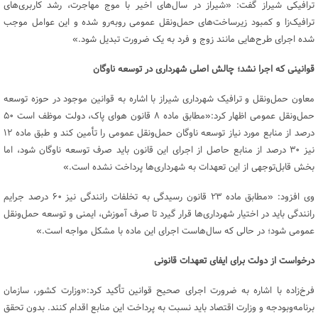
ترافیکی شیراز گفت: «شیراز در سال‌های اخیر با موج مهاجرت، رشد کاربری‌های
ترافیک‌زا و کمبود زیرساخت‌های حمل‌ونقل عمومی روبه‌رو شده و این عوامل موجب
شده اجرای طرح‌هایی مانند زوج و فرد به یک ضرورت تبدیل شود.»
قوانینی که اجرا نشد؛ چالش اصلی شهرداری در توسعه ناوگان
معاون حمل‌ونقل و ترافیک شهرداری شیراز با اشاره به قوانین موجود در حوزه توسعه
حمل‌ونقل عمومی اظهار کرد:«مطابق ماده ۸ قانون هوای پاک، دولت موظف است ۵۰
درصد از منابع مورد نیاز توسعه ناوگان حمل‌ونقل عمومی را تأمین کند و طبق ماده ۱۲
نیز ۳۰ درصد از منابع حاصل از اجرای این قانون باید صرف توسعه ناوگان شود، اما
بخش قابل‌توجهی از این تعهدات به شهرداری‌ها پرداخت نشده است.»
وی افزود: «مطابق ماده ۲۳ قانون رسیدگی به تخلفات رانندگی نیز ۶۰ درصد جرایم
رانندگی باید در اختیار شهرداری‌ها قرار گیرد تا صرف آموزش، ایمنی و توسعه حمل‌ونقل
عمومی شود؛ در حالی که سال‌هاست اجرای این ماده با مشکل مواجه است.»
درخواست از دولت برای ایفای تعهدات قانونی
فرخ‌زاده با اشاره به ضرورت اجرای صحیح قوانین تأکید کرد:«وزارت کشور، سازمان
برنامه‌وبودجه و وزارت اقتصاد باید نسبت به پرداخت این منابع اقدام کنند. بدون تحقق