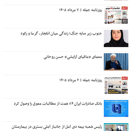
روزنامه جمله | ۷ مرداد ۱۴۰۵
جنوب زیر سایه جنگ؛ زندگی میان انفجار، گرما و رکود
معمای «مافیای آرایشی» حسن روحانی
روزنامه جمله | ۶ مرداد ۱۴۰۵
بانک صادرات ایران ۸۴ همت از مطالبات معوق را وصول کرد
رئیس شعبه بیمه دی آمل از جانباز آملی بستری در بیمارستان