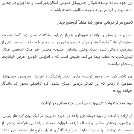
این تعهدات، نه توسعه ناوگان حمل‌ونقل عمومی امکان‌پذیر است و نه اجرای طرح‌هایی
مانند زوج و فرد می‌تواند نتیجه مطلوب داشته باشد.»
تجمع مراکز درمانی محور زند؛ منشأ گره‌های پایدار
معاون حمل‌ونقل و ترافیک شهرداری شیراز درباره مشکلات محور زند گفت:«تجمع
بیمارستان‌ها، آزمایشگاه‌ها و مراکز تصویربرداری در این محور باعث ایجاد حجم بالایی از
سفرهای درمانی شده است. وقتی براساس مصوبه مجلس هر ملک شخصی امکان
تبدیل‌شدن به مطب پیدا می‌کند، طبیعی است که با افزایش خودرو، عرض خیابان‌ها
پاسخگو نباشد.»
وی تاکید کرد: «با وجود توسعه مترو، ایجاد پارکینگ و افزایش سرویس حمل‌ونقل
عمومی، تا زمانی که این تمرکز درمانی اصلاح نشود، گره ترافیکی محور زند ماندگار
خواهد بود.»
نبود مدیریت واحد شهری؛ عامل اصلی چندصدایی در ترافیک
فرخ‌زاده با انتقاد از نبود فرماندهی واحد در حوزه مدیریت ترافیک بیان کرد:«از پلیس،
اورژانس، نهادهای نظامی و اصناف گرفته تا وزارت صمت و راهداری هرکدام بخشی از
تصمیمات ترافیکی را برعهده دارند. این چندگانگی، اجرای طرح‌های ساماندهی مانند