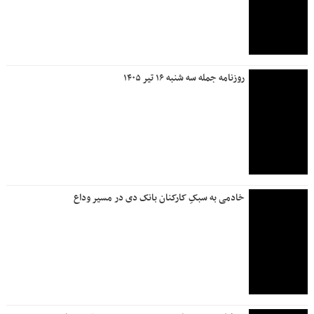
روزنامه جمله سه شنبه ۱۶ تیر ۱۴۰۵
خادمی به سبکِ کارکنان بانک دی در مسیر وداع
تعطیلی شعب «بانک دی» در روز یکشنبه ۱۴ تیرماه
اجتماعی
اعلام آخرین وضعیت جاده های منتهی به عراق/ کدام مسیر خلوت
تر است؟
تعیین تکلیف وضعیت کارکنان پتروشیمی جم