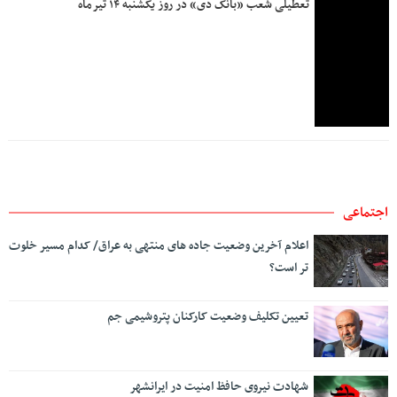
شهادت نیروی حافظ امنیت در ایرانشهر
وزیر کار به عسلویه رفت
اعلام آخرین وضعیت ترافیکی جاده های کشور/تردد در مرزهای
غربی روان است
اقتصادی
وزارت کشور چه برنامه ای برای مرز مهران دارد؟
بلایی که کارت های بازرگانی اجاره ای سر صادرات آورد