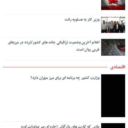
دنده معکوس شورای رقابت!
نشست مشترک بنیاد شهید تهران بزرگ و بیمه دی با محوریت
بهبود خدمات درمانی ایثارگران
استقرار تیم و تجهیزات پزشکی توسط بیمه دی در مرز مهران
ورزشی
سرمربی نفت آبادان مشخص شد
آبی پوشان به میدان نبرد با هم می روند