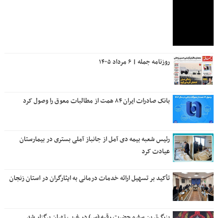
روزنامه جمله | ۶ مرداد ۱۴۰۵
بانک صادرات ایران ۸۴ همت از مطالبات معوق را وصول کرد
رئیس شعبه بیمه دی آمل از جانباز آملی بستری در بیمارستان
عیادت کرد
تأکید بر تسهیل ارائه خدمات درمانی به ایثارگران در استان زنجان
بزرگ‌ترین سفره حضرت رقیه (س) در غرب تهران برگزار شد