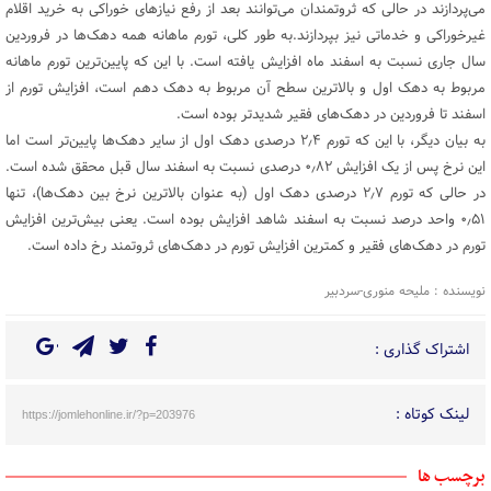
می‌پردازند در حالی که ثروتمندان می‌توانند بعد از رفع نیازهای خوراکی به خرید اقلام
غیرخوراکی و خدماتی نیز بپردازند.به طور کلی، تورم ماهانه همه دهک‌ها در فروردین
سال جاری نسبت به اسفند ماه افزایش یافته است. با این که پایین‌ترین تورم ماهانه
مربوط به دهک اول و بالاترین سطح آن مربوط به دهک دهم است، افزایش تورم از
اسفند تا فروردین در دهک‌های فقیر شدیدتر بوده است.
به بیان دیگر، با این که تورم ۲٫۴ درصدی دهک اول از سایر دهک‌ها پایین‌تر است اما
این نرخ پس از یک افزایش ۰٫۸۲ درصدی نسبت به اسفند سال قبل محقق شده است.
در حالی که تورم ۲٫۷ درصدی دهک اول (به عنوان بالاترین نرخ بین دهک‌ها)، تنها
۰٫۵۱ واحد درصد نسبت به اسفند شاهد افزایش بوده است. یعنی بیش‌ترین افزایش
تورم در دهک‌های فقیر و کمترین افزایش تورم در دهک‌های ثروتمند رخ داده است.
نویسنده : ملیحه منوری-سردبیر
اشتراک گذاری :
لینک کوتاه :
https://jomlehonline.ir/?p=203976
برچسب ها