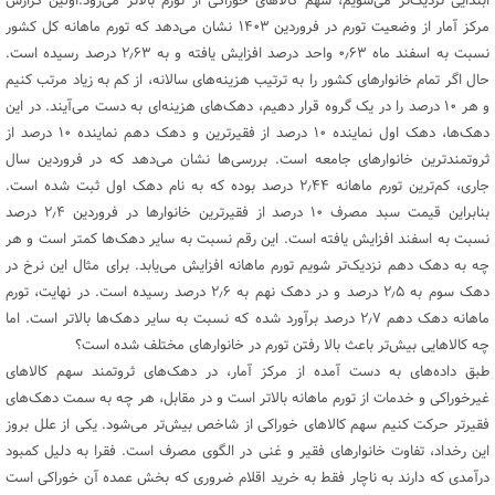
ابتدایی نزدیک‌تر می‌شویم، سهم کالاهای خوراکی از تورم بالاتر می‌رود.اولین گزارش
مرکز آمار از وضعیت تورم در فروردین ۱۴۰۳ نشان می‌دهد که تورم ماهانه کل کشور
نسبت به اسفند ماه ۰٫۶۳ واحد درصد افزایش یافته و به ۲٫۶۳ درصد رسیده است.
حال اگر تمام خانوارهای کشور را به ترتیب هزینه‌‌های سالانه، از کم به زیاد مرتب کنیم
و هر ۱۰ درصد را در یک گروه قرار دهیم، دهک‌های هزینه‌ای به دست می‌آیند. در این
دهک‌ها، دهک اول نماینده ۱۰ درصد از فقیرترین و دهک دهم نماینده ۱۰ درصد از
ثروتمندترین خانوارهای جامعه است. بررسی‌ها نشان می‌دهد که در فروردین سال
جاری، کم‌ترین تورم ماهانه ۲٫۴۴ درصد بوده که به نام دهک اول ثبت شده است.
بنابراین قیمت سبد مصرف ۱۰ درصد از فقیرترین خانوارها در فروردین ۲٫۴ درصد
نسبت به اسفند افزایش یافته است. این رقم نسبت به سایر دهک‌ها کمتر است و هر
چه به دهک دهم نزدیک‌تر شویم تورم ماهانه افزایش می‌یابد. برای مثال این نرخ در
دهک سوم به ۲٫۵ درصد و در دهک نهم به ۲٫۶ درصد رسیده است. در نهایت، تورم
ماهانه دهک دهم ۲٫۷ درصد برآورد شده که نسبت به سایر دهک‌ها بالاتر است. اما
چه کالاهایی بیش‌تر باعث بالا رفتن تورم در خانوارهای مختلف شده است؟
طبق داده‌های به دست آمده از مرکز آمار، در دهک‌های ثروتمند سهم کالاهای
غیرخوراکی و خدمات از تورم ماهانه بالاتر است و در مقابل، هر چه به سمت دهک‌های
فقیرتر حرکت کنیم سهم کالاهای خوراکی از شاخص بیش‌تر می‌شود. یکی از علل بروز
این رخداد، تفاوت خانوارهای فقیر و غنی در الگوی مصرف است. فقرا به دلیل کمبود
درآمدی که دارند به ناچار فقط به خرید اقلام ضروری که بخش عمده آن خوراکی است