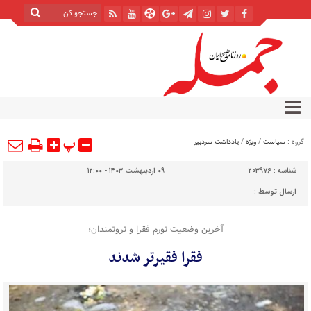
پ
گروه :
سیاست
/
ویژه
/
یادداشت سردبیر
شناسه :
203976
۰۹ اردیبهشت ۱۴۰۳ - ۱۲:۰۰
ارسال توسط :
آخرین وضعیت تورم فقرا و ثروتمندان؛
فقرا فقیرتر شدند