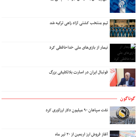
هنر گام زمان
در کوچه سار شب
تیم منتخب کشتی آزاد راهی ترکیه شد
رویای آشنا
تو کیستی ؟
پشت دریاها
نیمار از بازی‌های ملی خداحافظی کرد
نام من عشق است
نیمه مرطوب ماه
میوه های آرزو رسیدنی است
فوتبال ایران در اسارت بلاتکلیفی بزرگ
ایستگاه استجابت دعا
به باغ همسفران
اگر عاشق کسی دیگر شوم
گوناگون
بوی تو
نفت سپاهان ۹۰ میلیون دلار ارزآوری کرد
تو در کنج خانه و من رو به راهی دور
دوست داشتن
آب
آغاز فروش ارز اربعین از ۲۰ تیر ماه