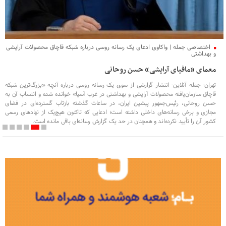
اختصاصی جمله | واکاوی ادعای یک رسانه روسی درباره شبکه قاچاق محصولات آرایشی
و بهداشتی
معمای «مافیای آرایشی» حسن روحانی
تهران- جمله آنلاین- انتشار گزارشی از سوی یک رسانه روسی درباره آنچه «بزرگ‌ترین شبکه
قاچاق سازمان‌یافته محصولات آرایشی و بهداشتی در غرب آسیا» خوانده شده و انتساب آن به
حسن روحانی، رئیس‌جمهور پیشین ایران، در ساعات گذشته بازتاب گسترده‌ای در فضای
مجازی و برخی رسانه‌های داخلی داشته است؛ ادعایی که تاکنون هیچ‌یک از نهادهای رسمی
کشور آن را تأیید نکرده‌اند و همچنان در حد یک گزارش رسانه‌ای باقی مانده است.