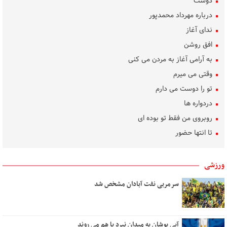
دوست
درباره مهرداد محمدپور
ندای آغاز
افق روشن
به آرامی آغاز به مردن می کنی
وقتی می میرم
تو را دوست می دارم
دردواره‌ ها
روبروی من فقط تو بوده ای
تا انتها حضور
ساده رنگ
روشنی، من، گل، آب
ورزشی
بوسه‌های باران
سرمربی نفت آبادان مشخص شد
تکلیف دل
بهار غریب
دلم برای کسی تنگ است
آبی پوشان به میدان نبرد با هم می روند