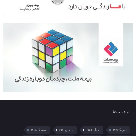
برچسب‌ها
آمریکا
اخبار
اربعین
استقلال
(31)
(32)
(302)
(32)