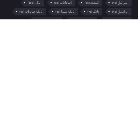
اسرائیل
اقتصاد
انتخابات
ایران
(160)
(82)
(66)
(39)
ایرانسل
بانک
بانک سینا
بانک صادرات
(62)
(32)
(71)
(58)
بانک مرکزی
بانک مسکن
بانک پارسیان
(48)
(39)
(29)
بورس
بیمه
تسهیلات
تهران
(32)
(33)
(52)
(57)
تورم
تولید
جمله
جنگ
(38)
(31)
(42)
(56)
جواد لگزیان
خبر
خبر روز
دولت
(73)
(148)
(58)
(30)
رئیس جمهور
رئیسی
روزنامه
(197)
(47)
(29)
روزنامه جمله
سایه برین
صادرات
غزه
(32)
(29)
(91)
(299)
فلسطین
مازندران
مجلس
مردم
(33)
(70)
(29)
(34)
مسعود پزشکیان
مسکن
مشهد
(31)
(42)
(69)
ملیحه منوری
همراه اول
وزیر صمت
(30)
(127)
(105)
کرونا
(50)
خانه
تبلیغات
درباره ما
تماس با ما
مشترک ما شوید
تمام حقوق این وب سایت برای خبرگزاری جمله محفوظ است.