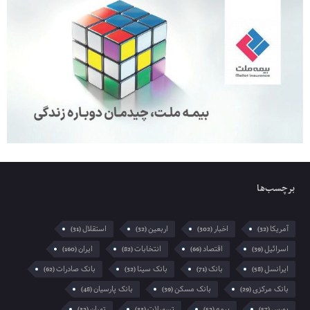
برچسب‌ها
آمریکا
اخبار
اربعین
استقلال
(31)
(32)
(302)
(32)
اسرائیل
اقتصاد
انتخابات
ایران
(160)
(82)
(66)
(39)
ایرانسل
بانک
بانک سینا
بانک صادرات
(62)
(32)
(71)
(58)
بانک مرکزی
بانک مسکن
بانک پارسیان
(48)
(39)
(29)
بورس
بیمه
تسهیلات
تهران
(32)
(33)
(52)
(57)