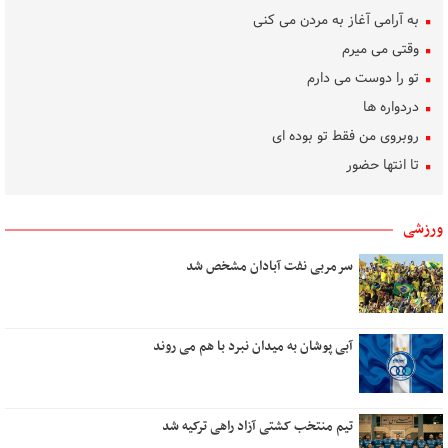
به آرامی آغاز به مردن می کنی
وقتی می میرم
تو را دوست می دارم
دردواره‌ ها
روبروی من فقط تو بوده ای
تا انتها حضور
ساده رنگ
روشنی، من، گل، آب
ورزشی
بوسه‌های باران
سرمربی نفت آبادان مشخص شد
تکلیف دل
بهار غریب
دلم برای کسی تنگ است
آبی پوشان به میدان نبرد با هم می روند
هنر گام زمان
در کوچه سار شب
تیم منتخب کشتی آزاد راهی ترکیه شد
رویای آشنا