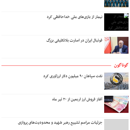
تو کیستی ؟
پشت دریاها
نیمار از بازی‌های ملی خداحافظی کرد
نام من عشق است
نیمه مرطوب ماه
میوه های آرزو رسیدنی است
فوتبال ایران در اسارت بلاتکلیفی بزرگ
ایستگاه استجابت دعا
به باغ همسفران
اگر عاشق کسی دیگر شوم
گوناگون
بوی تو
نفت سپاهان ۹۰ میلیون دلار ارزآوری کرد
تو در کنج خانه و من رو به راهی دور
دوست داشتن
آب
آغاز فروش ارز اربعین از ۲۰ تیر ماه
نخستین نگاه
تو نیستی که ببینی
من و تو، درخت و بارون
جزئیات مراسم تشییع رهبر شهید و محدودیت‌های پروازی
مهربانی را بیاموزیم