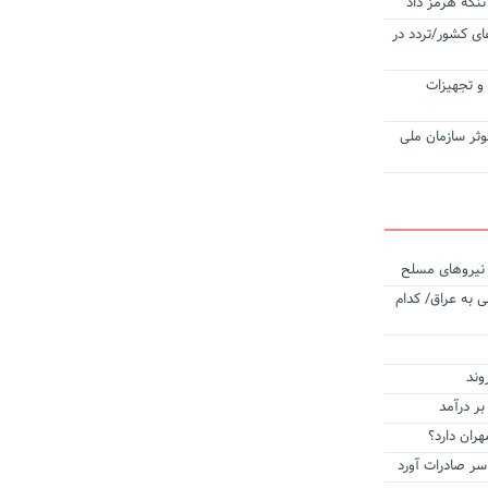
تنگه هرمز داد
ی کشور/تردد در
‌آلات و تجهیزات
وثر سازمان ملی
ه نیروهای مسلح
 به عراق/ کدام
وند
بر درآمد
هران دارد؟
 سر صادرات آورد