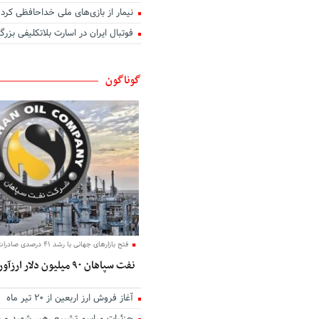
نیمار از بازی‌های ملی خداحافظی کرد
اگر عاشق کسی دیگر شوم
فوتبال ایران در اسارت بلاتکلیفی بزرگ
بوی تو
تو در کنج خانه و من رو به راهی د
دوست داشتن
گوناگون
آب
نخستین نگاه
تو نیستی که ببینی
من و تو، درخت و بارون
مهربانی را بیاموزیم
یک روز می‌آیی که من
زیبا
دل روشنی دارم ای عشق
فتح بازارهای جهانی با رشد ۴۱ درصدی صادرات؛
نفت سپاهان ۹۰ میلیون دلار ارزآوری کرد
آغاز فروش ارز اربعین از ۲۰ تیر ماه