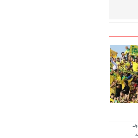
وند
د