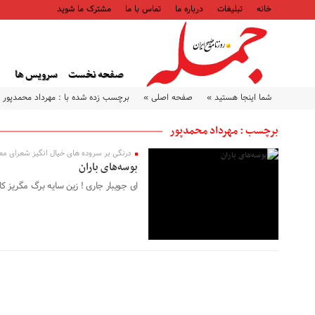
خانه
تبلیغات
درباره ما
تماس با ما
مشترک ما شوید
۰۸ شهریور ۱۴۰۲
صفحه نخست
سرویس ها
شما اینجا هستید »
صفحه اصلی »
برچسب زده شده با : مهرداد محمدپور
برچسب : مهرداد محمدپور
درنگی بر سروده های خیال انگیز شعرای معا
بوسه‌های باران
ای جویبار جاری ! زین سایه برگ مگریز ک