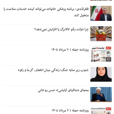
چرا دولت رقم کالابرگ را افزایش نمی‌دهد؟
روزنامه جمله | ۷ مرداد ۱۴۰۵
جنوب زیر سایه جنگ؛ زندگی میان انفجار، گرما و رکود
معمای «مافیای آرایشی» حسن روحانی
روزنامه جمله | ۶ مرداد ۱۴۰۵
بانک صادرات ایران ۸۴ همت از مطالبات معوق را وصول کرد