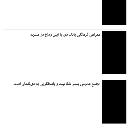
مشهد، ایستگاه پایان تشییع رهبر انقلاب خداحافظ و در پناه امام
رضا (ع) …
واریز سود سپرده‌های بلندمدت، فعال سازی خدمات چک و امکان
مشاهده مانده حساب در بام؛ تداوم بازگشت خدمات بانک ملی
ایران
موکب فرهنگی و هنری بانک دی و بنیاد شهید در آستانه آیین
تشییع رهبر شهید در مشهد مقدس