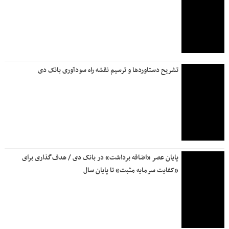
ترسیم نقشه راه آینده با تاکید بر ارتقای خدمات نوآور
درآمد ۱۰ هزار میلیارد تومانی «بانک دی» در سال ۱۴۰۴
احتمال بروز اختلال در خدمات بانکداری الکترونیک بانک دی در
بامداد روز جمعه ۲۶ تیرماه
آخرین وضعیت ارائه خدمات بانک ملی ایران؛ از واریز سود سپرده