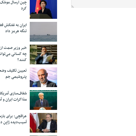
چین ارسال موشک ب
کرد
ایران به نفتکش قط
تنگه هرمز داد
خبر وزیر صمت از 
چه کسانی می‌توانن
کنند؟
تعیین تکلیف وضع
پتروشیمی جم
شفاف‌سازی آمریکا
مذاکرات ایران و آم
عراقچی: برای باز
آسیب‌دیده ژاپن دع