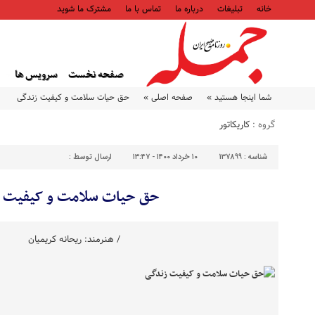
خانه
تبلیغات
درباره ما
تماس با ما
مشترک ما شوید
صفحه نخست
سرویس ها
شما اینجا هستید »
صفحه اصلی »
حق حیات سلامت و کیفیت زندگی
گروه :
کاریکاتور
شناسه :
137899
۱۰ خرداد ۱۴۰۰ - ۱۳:۴۷
ارسال توسط :
حق حیات سلامت و کیفیت ز
/ هنرمند: ریحانه کریمیان