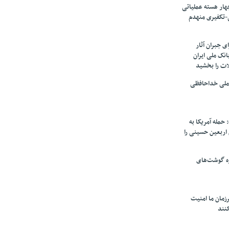
ار هسته‌ عملیاتی
-تکفیری منهدم
 جبران آثار
بانک ملی ایران
ات را بخشید
 ملی خداحافظی
 حمله آمریکا به
ن اربعین حسینی را
ره گوشت‌های
زمان ما امنیت
کنند