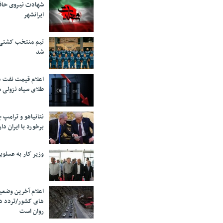
شهادت نیروی حاف
ایرانشهر
تیم منتخب کشتی آ
شد
اعلام قیمت نفت د
طلای سیاه نزولی 
نتانیاهو و ترامپ 
برخورد با ایران دار
وزیر کار به عسلوی
اعلام آخرین وضعی
های کشور/تردد د
روان است