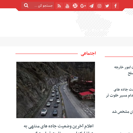
شنبه, ۱۷ مرداد , ۱۴۰۵
| 24 صفر 1448
Saturday, 8 August , 2026
اجتماعی
 امور خارجه
سلح
یت جاده های
دام مسیر خلوت تر
دان مشخص شد
اعلام آخرین وضعیت جاده های منتهی به