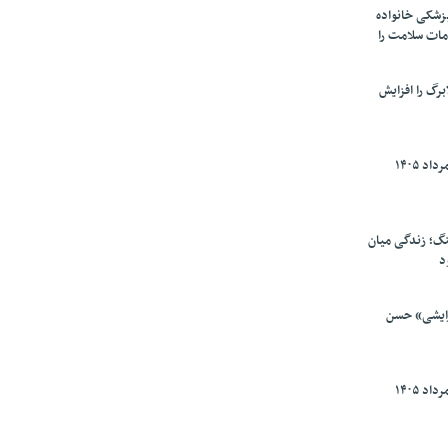
پزشکی خانواده
مات سلامت را
برگ را افزایش
گ؛ زندگی میان
د
رایشی» حسن