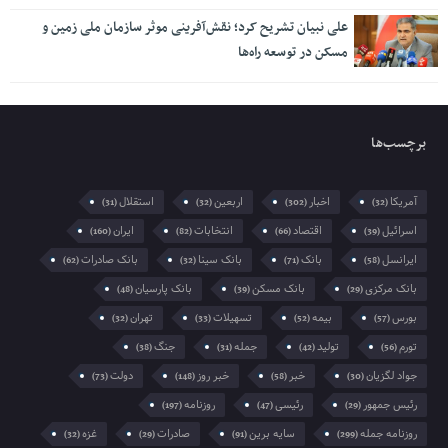
علی نبیان تشریح کرد؛ نقش‌آفرینی موثر سازمان ملی زمین و
مسکن در توسعه راه‌ها
برچسب‌ها
آمریکا
اخبار
اربعین
استقلال
(31)
(32)
(302)
(32)
اسرائیل
اقتصاد
انتخابات
ایران
(160)
(82)
(66)
(39)
ایرانسل
بانک
بانک سینا
بانک صادرات
(62)
(32)
(71)
(58)
بانک مرکزی
بانک مسکن
بانک پارسیان
(48)
(39)
(29)
بورس
بیمه
تسهیلات
تهران
(32)
(33)
(52)
(57)
تورم
تولید
جمله
جنگ
(38)
(31)
(42)
(56)
جواد لگزیان
خبر
خبر روز
دولت
(73)
(148)
(58)
(30)
رئیس جمهور
رئیسی
روزنامه
(197)
(47)
(29)
روزنامه جمله
سایه برین
صادرات
غزه
(32)
(29)
(91)
(299)