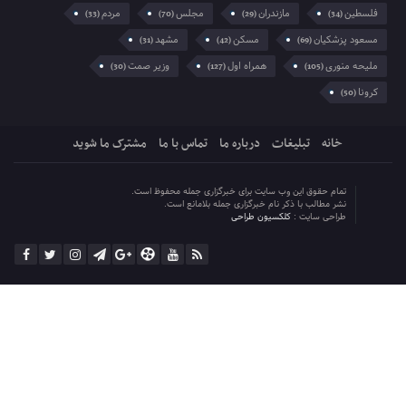
فلسطین
مازندران
مجلس
مردم
(33)
(70)
(29)
(34)
مسعود پزشکیان
مسکن
مشهد
(31)
(42)
(69)
ملیحه منوری
همراه اول
وزیر صمت
(30)
(127)
(105)
کرونا
(50)
خانه
تبلیغات
درباره ما
تماس با ما
مشترک ما شوید
تمام حقوق این وب سایت برای خبرگزاری جمله محفوظ است.
نشر مطالب با ذکر نام خبرگزاری جمله بلامانع است.
طراحی سایت :
کلکسیون طراحی