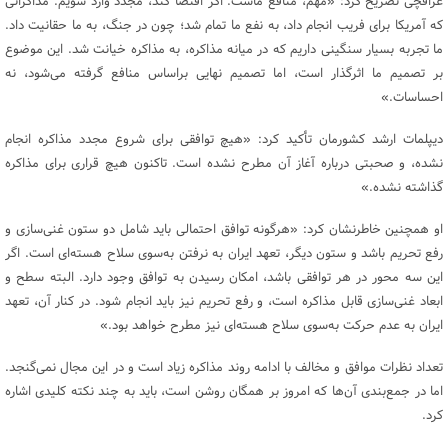
عراقچی تصریح کرد: «مهم، منافع ماست. اگر اقتضا کند، مجدد وارد شویم. مذاکراتی
که آمریکا برای فریب انجام داد، به نفع ما تمام شد؛ چون در جنگ، به ما حقانیت داد.
ما تجربه بسیار سنگینی داریم که در میانه مذاکره، به مذاکره خیانت شد. این موضوع
بر تصمیم ما اثرگذار است، اما تصمیم نهایی براساس منافع گرفته می‌شود، نه
احساسات.»
دیپلمات ارشد کشورمان تأکید کرد: «هیچ توافقی برای شروع مجدد مذاکره انجام
نشده، و صحبتی درباره آغاز آن مطرح نشده است. تاکنون هیچ قراری برای مذاکره
گذاشته نشده.»
او همچنین خاطرنشان کرد: «هرگونه توافق احتمالی باید شامل دو ستون غنی‌سازی و
رفع تحریم باشد و ستون دیگر، تعهد ایران به نرفتن به‌سوی سلاح هسته‌ای است. اگر
این سه محور در هر توافقی باشد، امکان رسیدن به توافق وجود دارد. البته سطح و
ابعاد غنی‌سازی قابل مذاکره است، و رفع تحریم نیز باید انجام شود. در کنار آن، تعهد
ایران به عدم حرکت به‌سوی سلاح هسته‌ای نیز مطرح خواهد بود.»
تعداد نظرات موافق و مخالف با ادامه روند مذاکره زیاد است و در این مجال نمی‌گنجد.
اما در جمع‌بندی آن‌ها که امروز بر همگان روشن است، باید به چند نکته کلیدی اشاره
کرد.