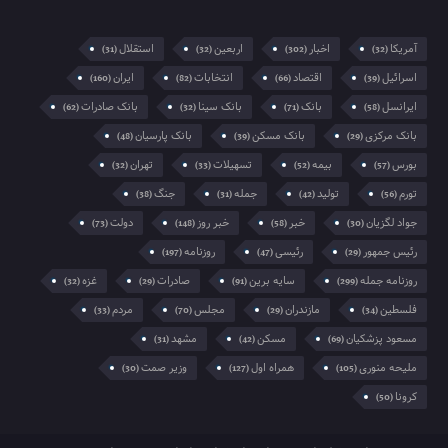
آمریکا
اخبار
اربعین
استقلال
(31)
(32)
(302)
(32)
اسرائیل
اقتصاد
انتخابات
ایران
(160)
(82)
(66)
(39)
ایرانسل
بانک
بانک سینا
بانک صادرات
(62)
(32)
(71)
(58)
بانک مرکزی
بانک مسکن
بانک پارسیان
(48)
(39)
(29)
بورس
بیمه
تسهیلات
تهران
(32)
(33)
(52)
(57)
تورم
تولید
جمله
جنگ
(38)
(31)
(42)
(56)
جواد لگزیان
خبر
خبر روز
دولت
(73)
(148)
(58)
(30)
رئیس جمهور
رئیسی
روزنامه
(197)
(47)
(29)
روزنامه جمله
سایه برین
صادرات
غزه
(32)
(29)
(91)
(299)
فلسطین
مازندران
مجلس
مردم
(33)
(70)
(29)
(34)
مسعود پزشکیان
مسکن
مشهد
(31)
(42)
(69)
ملیحه منوری
همراه اول
وزیر صمت
(30)
(127)
(105)
کرونا
(50)