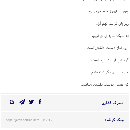
چون غباری ز خود فرو ریزم
زیر پای تو سر نهم آرام
به سبک سایه ی تو آویزم
آری آغاز دوست داشتن است
گرچه پایان راه نا پیداست
من به پایان دگر نیندیشم
که همین دوست داشتن زیباست
اشتراک گذاری :
لینک کوتاه :
https://jomlehonline.ir/?p=195345