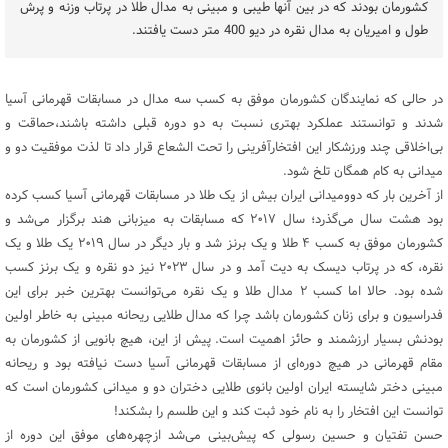
کشورمان بودند که در بین آنها طیبی و مبینی به مدال طلا در پرتاب وزنه و پرش
طول و امیریان به مدال نقره در دیو 400 متر دست یافتند.
در حالی که نمایندگان کشورمان موفق به کسب سه مدال در مسابقات قهرمانی آسیا
شدند و توانستند عملکرد بهتری نسبت به دو دوره قبلی داشته باشند،حماقت و
بی‌اخلاقی چند ورزشکار این افتخار‌آفرینی را تحت الشعاع قرار داد تا لذت موفقیت دو و
میدانی به کام همگان تلخ شود.
از آخرین بار که دوومیدانی ایران بیش از یک طلا در مسابقات قهرمانی آسیا کسب کرده
بود هشت سال می‌گذرد؛ سال ۲۰۱۷ که مسابقات به میزبانی هند برگزار می‌شد و
کشورمان موفق به کسب ۴ طلا و یک برنز شد و بار دیگر در سال ۲۰۱۹ یک طلا و یک
نقره، که در پرتاب دیسک به دیت آمد و در سال ۲۰۲۳ نیز دو نقره و یک برنز کسب
شده بود. حالا اما کسب ۲ مدال طلا و یک نقره می‌توانست بهترین خبر برای این
فدراسیون و برای زنان کشورمان باشد چرا که مدال طلایی ریحانه مبینی به خاطر اولین
بودنش بسیار ارزشمند و حائز اهمیت است. پیش از این، هیچ بانویی از کشورمان به
مقام قهرمانی در هیچ دوره‌ای از مسابقات قهرمانی آسیا دست نیافته بود و ریحانه
مبینی دختر شایسته ایران اولین بانوی طلایی دختران دو و میدانی کشورمان است که
توانست این افتخار را به نام خود ثبت کند و این طلسم را بشکند!
حسن تفتیان و حسین رسولی که پیش‌بینی می‌شد ازچهره‌های موفق این دوره از