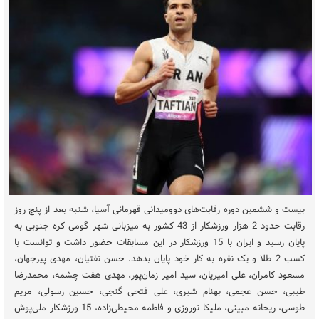
بیست و ششمین دوره رقابت‌های دوومیدانی قهرمانی آسیا، شنبه بعد از پنج روز
رقابت حدود 2 هزار ورزشکار از 43 کشور به میزبانی شهر گومی کره جنوبی به
پایان رسید و ایران با 15 ورزشکار در این مسابقات حضور داشت و توانست با
کسب 2 طلا و یک نقره به کار خود پایان بدهد. حسن تفتیان، مهدی پیرجهان،
مسعود کامران، علی امیریان، سید امیر زمان‌پور، مهدی هفت چشمه، محمدرضا
طیبی، حسن عجمی، بهنام شیری، علی فتحی گنجی، حسین رسولی، مریم
طوسی، ریحانه مبینی، ملیکا نوروزی و فاطمه محیطی‌زاده، 15 ورزشکار ملی‌پوش