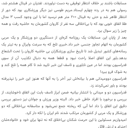
مسابقات باشند بر خلاف انتظار توفیقی به دست نیاوردند. تفتیان در فینال هشتم شد،
رسولی هم به در رده چهارم ایستاد.مریم طوسی نیز دیگر ورزشکاری بود که دور از
انتظار ظاهر شد و حتی به فینال ۲۰۰ متر هم نرسید اما با این وجود کسب ۳ مدال
طلا اتفاق خوبی بود که با بی‌اخلاقی سه نفر از کاروان کشورمان به حاشیه رفت و همه
چیز را زیر سوال برد.
بعد از پایان این مسابقات یک روزنامه کره‌ای از دستگیری دو ورزشکار و یک مربی
کشورمان به اتهام تجاوز جنسی خبر داد.خبری تلخ که به سرعت وایرال و به تیتر یک
رسانه‌های کشور تبدیل شد تا تاریخ سازی ورزشکاران بی حاشیه کاروان را تحت الشعاع
بدهد.باور این اتفاق اصلا راحت نبود و قطعا همه به دنبال تکذیب آن از سوی
فدراسیون بودند اما در عین ناباوری و تاسف این خبر تایید شد تا کام همه را تلخ کند و
به شوک فرو ببرد!
فدراسیون دوومیدانی هم با بیانه‌اش تیر آخر را به آنها که هنوز این خبر را نپذیرفته
بودند و باور نمی‌کردند زد.
فدراسیون دو و میدانی با انتشار بیانیه‌ ضمن ابراز تاسف بابت این اتفاق ناخوشایند، از
بررسی و برخورد با افراد خاطی خبر داد. البته وزیر ورزش و جوانان نیز دستور بررسی
دقیق این اتفاق را داد اما آبی که ریخته جمع نمی‌شود و متاسفانه بی‌اخلاقی که دو
ورزشکار و یک مربی از کشورمان مرتکب شدند نام ایران را لکه دار کرد.
امیدواریم مسئولین با این حرمت شکنان بی‌اخلاق که نه تنها برای خود و خانواده‌شان
احترام و ارزش قائل