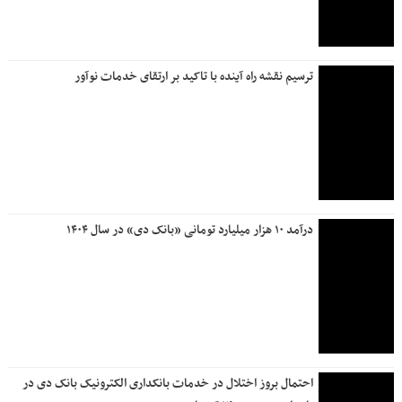
درآمد ۱۰ هزار میلیارد تومانی «بانک دی» در سال ۱۴۰۴
احتمال بروز اختلال در خدمات بانکداری الکترونیک بانک دی در
بامداد روز جمعه ۲۶ تیرماه
آخرین وضعیت ارائه خدمات بانک ملی ایران؛ از واریز سود سپرده
ها تا وصول چک
تفاهم‌نامه بانک دی و دبیرخانه توسعه دریامحور؛ گامی استراتژیک
برای حمایت از اقتصاد مکران و تکریم ایثارگران مناطق ساحلی
قدردانی مدیرعامل بانک دی از تلاشگران فناوری اطلاعات و
حراست