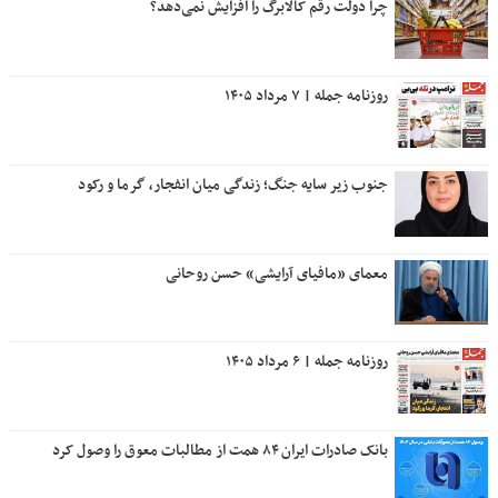
چرا دولت رقم کالابرگ را افزایش نمی‌دهد؟
روزنامه جمله | ۷ مرداد ۱۴۰۵
جنوب زیر سایه جنگ؛ زندگی میان انفجار، گرما و رکود
معمای «مافیای آرایشی» حسن روحانی
روزنامه جمله | ۶ مرداد ۱۴۰۵
بانک صادرات ایران ۸۴ همت از مطالبات معوق را وصول کرد