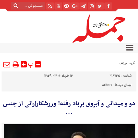
پ
گروه :
ورزش
شناسه :
216945
۱۳ خرداد ۱۴۰۴ - ۱۳:۴۹
ارسال توسط :
writer1
دو و میدانی و آبروی برباد رفته! ورزشکارارانی از جنس
…