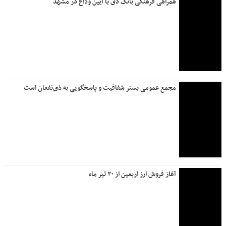
مشهد، ایستگاه پایان تشییع رهبر انقلاب خداحافظ و در پناه امام
رضا (ع) …
واریز سود سپرده‌های بلندمدت، فعال سازی خدمات چک و امکان
مشاهده مانده حساب در بام؛ تداوم بازگشت خدمات بانک ملی
ایران
موکب فرهنگی و هنری بانک دی و بنیاد شهید در آستانه آیین
تشییع رهبر شهید در مشهد مقدس