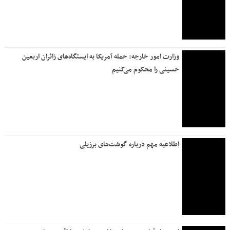
ظفرقندی: برنامه پزشکی خانواده می‌تواند آینده خدمات سلامت را
متحول کند
چرا دولت رقم کالابرگ را افزایش نمی‌دهد؟
روزنامه جمله | ۷ مرداد ۱۴۰۵
جنوب زیر سایه جنگ؛ زندگی میان انفجار، گرما و رکود
معمای «مافیای آرایشی» حسن روحانی