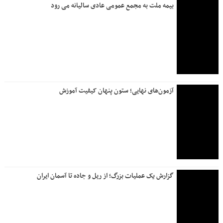
تشریح دستاوردها و ترسیم نقشه راه سودآوری بانک دی
پایان عصر «اضافه برداشت» در بانک دی / هدف‌گذاری برای
«کفایت سرمایه مثبت» تا پایان سال
ترسیم نقشه راه آینده با تاکید بر ارتقای خدمات نوآور