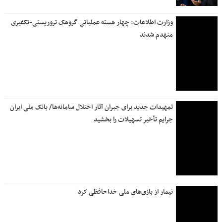
وزارت اطلاعات: چهار هسته‌ عملیاتی گروهک‌ تروریستی-تکفیری
منهدم شدند
تمهیدات جدید برای جبران آثار اختلال سامانه‌ها/ بانک ملی ایران
جرایم تأخیر تسهیلات را بخشید
نیمار از بازی‌های ملی خداحافظی کرد
وزارت امور خارجه: حمله آمریکا به ایستگاه‌های زائران اربعین
حسینی را محکوم می‌کنیم
اطلاعیه مهم درباره گوشت‌های برزیلی
امیر صادقیان: همرزمان ما امنیت کشور را تأمین می‌کنند