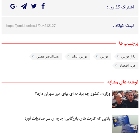
اشتراک گذاری :
لینک کوتاه :
https://jomlehonline.ir/?p=212127
برچسب ها
بازار بورس
بورس
بورس ایران
عبدالناصر همتی
وزیر اقتصاد
نوشته های مشابه
وزارت کشور چه برنامه ای برای مرز مهران دارد؟
بلایی که کارت های بازرگانی اجاره ای سر صادرات آورد