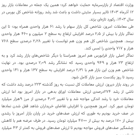
وزارت اقتصاد از بازارسرمایه حمایت خواهد کرد؛ همین یک جمله در معاملات بازار روز
۱۲ آذرماه ۱۴۰۳ تاثیر بسیار مثبتی داشت و باعث شد رشد روزانه شاخص کل بورس در
سال ۱۴۰۳، رکورد تازه‌ای بزند.
طی معاملات امروز، شاخص کل بازار سهام با رشد ۶۱ هزار واحدی همراه بود؛ تا این
نماگر بازار با بیش از ۲٫۵ درصد افزایش ارتفاع به سطح ۲ میلیون و ۴۶۰ هزار واحدی
برسد. همچنین شاخص کل هم وزن هم توانست با تغییر ۲٫۲۸ درصدی سطح ۷۶۸
هزار و ۷۱۷ واحدی را لمس کند.
نماگر اصلی بازار فرابورس هم امروز همراستا با دیگر شاخص‌های بازار رشد کرد و به
ارتفاع ۲۳ هزار و ۹۴۹ واحدی رسید که نشانگر رشد ۲٫۰۹ درصدی بود. در نهایت
شاخص هم وزن این بازار هم با ۲٫۳۱ درصد افزایش به سطح ۱۳۷ هزار و ۱۴۱ واحدی
رسید تا روز یکدست سبز بازار کامل شود.
در روند بازار ديروز، ارزش معاملات کل نسبت به روز گذشته ۲۲۳ درصد رشد داشت که
ناشی از رشد ۲۷۴درصدی ارزش معاملات اوراق بدهی در بازار امروز بود اما ارزش
معاملات خرد با رشد اندکی مواجه شد و با تغییر ۴٫۰۲ درصدی از مرز ۹هزار میلیارد
تومان عبور کرد. امروز همچنین با افزایش تقاضای خریداران شاهد قفل شدن نمادها
در صف خرید بودیم به طوری که ارزش صف‌های خرید در پایان بازار امروز با رشدی
بیش از ۱۷۰ درصد به بیش از ۴۷۰۰ میلیارد تومان رسید. در طرف عرضه هم با کاهش
چشمگیر صف‌های فروش مواجه بودیم تا ارزش صف‌های فروش به کمتر از ۴۳ میلیارد