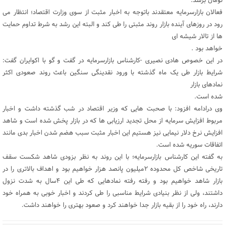
تومان برسد.
فعالان بازارسرمایه معتقدند باتوجه به اخبار مثبت از سوی وزارت اقتصاد؛ انتظار می
رود در روزهای آینده بازار روند مثبتی را طی کند و البته این رشد به شرط تداوم حمایت
ها از تالار شیشه ای
خواهد بود .
در این خصوص هادی نصیری -کارشناس بازارسرمایه در گفت و گو با اکوایران گفت:
شرایط بازار طی یک ماه گذشته با ورود نقدینگی سنگین‌ باعث روند صعودی اکثر
نمادهای بازار
شده است.
وی درادامه افزود: با صحبت هایی که وزیر اقتصاد در شب گذشته داشت و اخبار
مربوط افزایش سرمایه از محل تجدید ارزیابی ها که در بازار پخش شده است و شاهد
افزایش نرخ دلار نیمایی نیز هستیم این اخبار‌ مثبت سبب هضم شدن اخبار بدی مانند
اتفاقات سوریه شده است.
به گفته این کارشناس بازارسرمایه؛ با این روند به نظر بزودی شاهد شکست سقف
تاریخی شاخص کل محدوده ۲میلیون پانصد هزار خواهیم بود و اهداف بالاتری را در
بازار شاهد خواهیم بود و رفته رفته نمادهایی که طی این ۴سال‌ به شدت نزول
داشتند، ولی از نظر بنیادی شرایط مناسبی را طی کردند و اخبار خوبی به‌ همراه خود
دارند، راه خود را از بقیه‌ بازار جدا خواهند کرد و صعود بهتری را خواهند داشت.