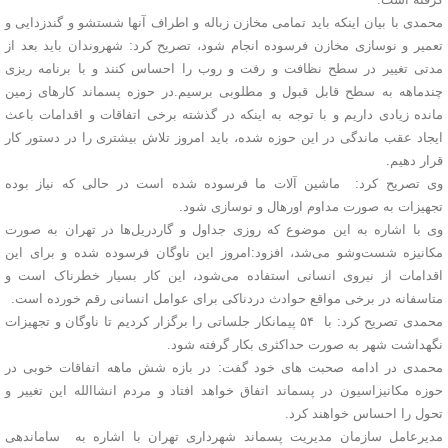
محمدی با بیان اینکه باید تمامی مخازن زباله و اطراف آنها شستشو و گندزدایی و
تعمیر و نوسازی مخازن فرسوده انجام شود، تصریح کرد: شهروندان باید بعد از
مدتی تغییر در سطح نظافت و رفت و روب را احساس کنند و با برنامه ریزی
چندماهه به سطح قابل قبول و مطلوبی برسیم.در حوزه پسماند کارهای زمین
مانده زیادی داریم و با توجه به اینکه در گذشته برخی اتفاقات و اقدامات باعث
ایجاد عقب ماندگی در این حوزه شده، باید امروز تلاش بیشتری را در دستور کار
قرار دهیم.
وی تصریح کرد: ماشین آلات ما فرسوده شده است در حالی که نیاز بوده
تجهیزات به صورت مداوم اورهال و نوسازی شود.
وی با اشاره به این موضوع که روزی جداول و گاردریل‌ها در تهران به صورت
مکانیزه شست‌وشو می‌شد، افزود:امروز این ناوگان فرسوده شده و برای این
اقدامات از نیروی انسانی استفاده می‌شود، این کار بسیار خطرناک است و
متاسفانه در برخی مواقع حوادث دردناکی برای عوامل انسانی رقم خورده است.
محمدی تصریح کرد: با ۵۴ پیمانکار جلساتی را برگزار کردیم تا ناوگان و تجهیزات
نگهداشت شهر به صورت حداکثری بکار گرفته شود.
محمدی در ادامه صحبت های خود گفت: در بازه شش ماهه اتفاقات خوبی در
حوزه مکانیزاسیون در پسماند اتفاق خواهد افتاد و مردم انشاالله این تغییر و
تحول را احساس خواهند کرد.
مدیرعامل سازمان مدیریت پسماند شهرداری تهران با اشاره به ساماندهی