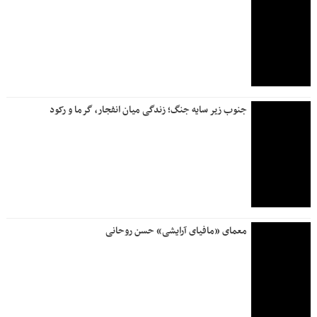
جنوب زیر سایه جنگ؛ زندگی میان انفجار، گرما و رکود
معمای «مافیای آرایشی» حسن روحانی