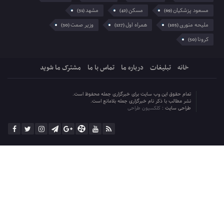
مسعود پزشکیان
مسکن
مشهد
(31)
(42)
(69)
ملیحه منوری
همراه اول
وزیر صمت
(30)
(127)
(105)
کرونا
(50)
خانه
تبلیغات
درباره ما
تماس با ما
مشترک ما شوید
تمام حقوق این وب سایت برای خبرگزاری جمله محفوظ است.
نشر مطالب با ذکر نام خبرگزاری جمله بلامانع است.
طراحی سایت :
کلکسیون طراحی