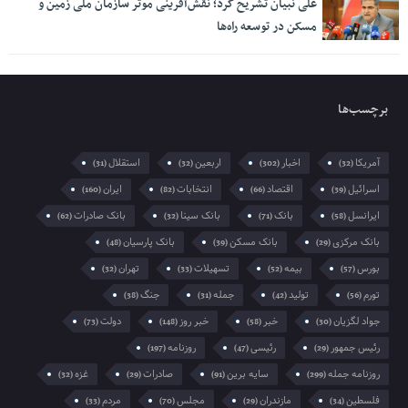
علی نبیان تشریح کرد؛ نقش‌آفرینی موثر سازمان ملی زمین و
مسکن در توسعه راه‌ها
برچسب‌ها
آمریکا
اخبار
اربعین
استقلال
(31)
(32)
(302)
(32)
اسرائیل
اقتصاد
انتخابات
ایران
(160)
(82)
(66)
(39)
ایرانسل
بانک
بانک سینا
بانک صادرات
(62)
(32)
(71)
(58)
بانک مرکزی
بانک مسکن
بانک پارسیان
(48)
(39)
(29)
بورس
بیمه
تسهیلات
تهران
(32)
(33)
(52)
(57)
تورم
تولید
جمله
جنگ
(38)
(31)
(42)
(56)
جواد لگزیان
خبر
خبر روز
دولت
(73)
(148)
(58)
(30)
رئیس جمهور
رئیسی
روزنامه
(197)
(47)
(29)
روزنامه جمله
سایه برین
صادرات
غزه
(32)
(29)
(91)
(299)
فلسطین
مازندران
مجلس
مردم
(33)
(70)
(29)
(34)