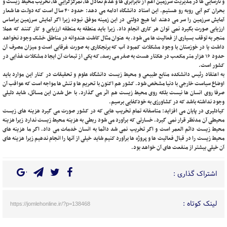
و نارسایی ‌ها در مدیریت سرزمین اعم از نابرابری‌ ها و عدم تعادل‌ ها، تمرکزگرایی ‌ها، تخریب محیط‌ زیست و
بحران کم ‌آبی روبه رو هستیم. این استاد دانشگاه ادامه می دهد: حدود ۴۰ سال است که دولت ها شعار
آمایش سرزمین را سر می دهند اما هیچ دولتی در این زمینه موفق نبوده زیرا اگر آمایش سرزمین براساس
ارزیابی صورت بگیرد نمی توان هر کاری انجام داد. زیرا باید منطقه به منطقه ارزیابی و کار کنند که عملا
منجر به توقف بسیاری از فعالیت ها می شود. به عنوان مثال کاشت هندوانه در مناطق خشک وجود نخواهد
داشت یا در خوزستان با وجود مشکلات کمبود آب که برنجکاری به صورت غرقابی است و میزان مصرف آن
حدود ۱۶ هزار متر مکعب در هکتار هست به صفر می رسد، که یکی از تبعات آن ایجاد مشکلات غذایی در
کشور است.
به اعتقاد رئیس دانشکده منابع طبیعی و محیط زیست دانشگاه علوم و تحقیقات در کنار این موارد باید
اوضاع سیاست خارجی با دنیا مشخص شود. کشور هم اکنون با تحریم ها و تنش ها مواجه است که عواقب آن
صرفا روی انسان ها نیست بلکه روی محیط زیست هم اثر می گذارد. با حل شدن این مسائل، شاید دلیلی
وجود نداشته باشد که در کشاورزی به خودکفایی برسیم.
کیادلیری در پایان می افزاید: متاسفانه تمام تخریب هایی که در کشور صورت می گیرد هزینه های زیست
محیطی آن مدنظر قرار نمی گیرد. خسارتی که برآورد می شود ربطی به هزینه محیط زیست ندارد زیرا هزینه
محیط زیست دائم العمر است و اگر تخریب نمی شد دائما به انسان خدمات می داد. اگر ما هزینه های
محیط زیست را در قبال فعالیت ها و پروژه ها برآورد کنیم شاید خیلی از آنها را انجام ندهیم زیرا هزینه های
آن خیلی بیشتر از منفعت های آن خواهد بود.
اشتراک گذاری :
لینک کوتاه :
https://jomlehonline.ir/?p=138468