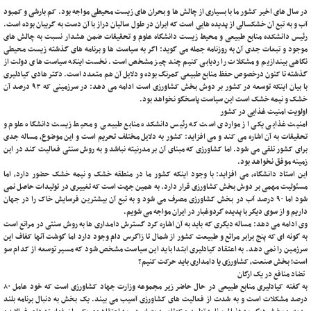
در سال های اخیر کشور ما با بسیاری از چالش ها و بحران های زیست محیطی مواجه بود. کم بارشی و کمبود
آب و به تبع آن خشکسالی از پدیده هایی است که ایران در طول سالیان دراز با آن دست به گریبان بوده است.
رئیس دانشکده منابع طبیعی و محیط زیست دانشگاه علوم و تحقیقات ضمن هشدار نسبت به چالش های
موجود و تبعات جدی آن به روزنامه جمله می گوید: اگر به سیاست ها و برنامه های گذشته زیست محیطی
نگاهی بیندازیم و مشکلات را ردیابی کنیم چند چیز مشخص است. نخست اینکه سیاست های دولت از
گذشته تا کنون درخصوص حفظ منابع طبیعی کمرنگ بوده و دلایل آن هم متعدد است. دکتر هادی کیادلیری
با بیان اینکه توسعه در کشور بر دوش بخش کشاورزی است ادامه می دهد: در سرزمینی که ۹۳ درصد آن
خشک و نیمه خشک است این سیاست پاسخگو نخواهد بود.
اولویت امنیت غذایی در کشور
امنیت غذایی یکی از مواردی است که رئیس دانشکده منابع طبیعی و محیط زیست دانشگاه علوم و
تحقیقات به آن اشاره می کند و می افزاید: کشور به دلایل مختلف تحریم است و این موضوع، مساله جدی
برای کشور تلقی می شود. اما کشاورزی که مبنای آن بر مدرنیته نباشد و به روش سنتی فعالیت کند در این
زمینه موفق نخواهد بود.
این استاد دانشگاه، می افزاید: با وجود اینکه کشور ما در منطقه خشک و نیمه خشک حضور دارد، اما
مسئولیت مهمی بر دوش بخش کشاورزی قرار دارد. به همین جهت است که تغییری در تولیدات حاصل نمی
شود اما ۹۰ درصد آب در بخش کشاورزی مصرف می شود و به تبع آن بیشترین فرسایش خاک را در جهان
داریم و از سوی دیگر با پدیده گردوغبار در ایران مواجه می شویم.
وی ادامه می دهد: مساله دیگری که باید به آن اشاره کرد گسترش دامداری ها به روش سنتی در مراتع است
به گونه ای که پنج برابر مراتع و طبیعت کشور از شمال تا زاگرس دام وجود دارد اما گوشت آنها کفاف این
سرزمین را نمی دهد. به اعتقاد کیادلیری ابتدا باید این سیاست مشخص شود که مسیر توسعه از کدام سو
است؛ بخش صنعت، کشاورزی یا دامداری باید حرکت کنیم؟
تضاد منافع در یک ارگان
به گفته کیادلیری منابع طبیعی در حال حاضر زیر مجموعه وزارت جهاد کشاورزی است که خود عامل ۸۰
درصد مشکلات است و به شدت از فعالیت ‌های کشاورزی آسیب می ‌بیند. یک بخش به دنبال برنامه بلند