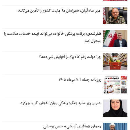
امیر صادقیان: همرزمان ما امنیت کشور را تأمین می‌کنند
ظفرقندی: برنامه پزشکی خانواده می‌تواند آینده خدمات سلامت را
متحول کند
چرا دولت رقم کالابرگ را افزایش نمی‌دهد؟
روزنامه جمله | ۷ مرداد ۱۴۰۵
جنوب زیر سایه جنگ؛ زندگی میان انفجار، گرما و رکود
معمای «مافیای آرایشی» حسن روحانی