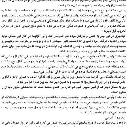
مدت و بخش دیگر به دنبال برنامه تولید و کوتاه مدت است. به اعتقاد وی یکی از خواسته های فعالان و
متخصصان از رئیس دولت سیزدهم، اصلاح این ساختار است.
رئیس دانشکده منابع طبیعی و محیط زیست دانشگاه علوم و تحقیقات در ادامه به سیاست دولت ها اشاره
می کند و می گوید که با توجه به اینکه دولت ها بخشی نگر هستند و انسجامی با یکدیگر ندارد؛ هر اداره و
ارگانی با قانون خودش کار می کند و با دستگاه های دیگر هماهنگی و سنخیتی ندارد. اجرا کردن قانون هر
دستگاه علاوه بر از هم گسیختگی و عدم هماهنگی، موجب می شود که تمام منابع طبیعی کشور در معرض
تخریب قرار بگیرند.
کیادلیری در این میان به حضور و نیازهای مردم هم اشاره می کند و می افزاید: در کنار این مسائل، نباید
مردم را نادیده گرفت. مردم فقیری که دغدغه هایی معیشتی دارند و موجب می شود تا منابع طبیعی و
محیط زیست در اولویت آنها نباشد و تا زمانی که اشتغال و درآمدشان در روستاها حل نشود نمی توان انتظار
داشت که به حفظ منابع طبیعی و محیط زیست بیندیشند.
به اعتقاد رئیس دانشکده منابع طبیعی و محیط زیست دانشگاه علوم و تحقیقات، یکی دیگر از مسائلی که
دولت سیزدهم باید به آن توجه داشته باشد هماهنگی با مجلس است. زیرا نماینده مجلس دنبال رفع مشکلات
مردم منطقه خود هستند و قانونی وضع می کند که تاثیرات سوئی بر کل مملکت دارد. داشتن ارتباط بین
سازمان متولی و مجلس و قانونگذار موضوعی است که ما خیلی کم آن را می بینیم.
این استاد دانشگاه می افزاید: مساله بعدی، بین سازمان متولی و قوه قضاییه است. به عبارتی یا مواد قانونی
کامل نیست و یا در اجرا با مشکل مواجه هستیم و به همین دلیل عدالت بین همه اجرا نمی شود.
وی به مسائل دیگر هم از قبیل تغییر اقلیم هم اشاره می کند و معتقد است که متخصصان مذبور باید آن را
مطرح کنند.
به اعتقاد رئیس دانشکده منابع طبیعی و محیط زیست دانشگاه علوم و تحقیقات، بسیاری از مشکلات در
کشور طبیعی نیست و غیرطبیعی است. مشکلات طبیعی توسط متخصصان و خود طبیعت حل می شود اما
چون مشکلات غیرطبیعی و بزرگترین آن اقدامات بشر است ابتدا باید آنها حل شود. محور و مسیر درست
باید طراحی شود تا متخصصان کار کنند.
یک سوال اساسی
با وجود اینکه سال هاست از ورود مفهوم آمایش سرزمین به کشور می گذرد اما با این حال باز هم با ناکامی ‌ها