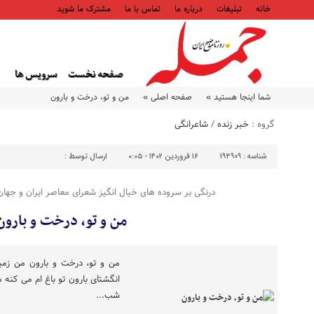
خانه
تبلیغات
درباره ما
تماس با ما
مشترک ما شوید
صفحه نخست
سرویس ها
شما اینجا هستید »
صفحه اصلی »
من و تو، درخت و بارون
گروه :
خبر زنده
/
شاعرانگی
شناسه :
194909
۱۶ فروردین ۱۴۰۲ - ۰:۰۵
ارسال توسط :
درنگی بر سروده های خیال انگیز شعرای معاصر ایران و جها
من و تو، درخت و بارون
من و تو، درخت و بارون من زمین
انگشتای بارون تو باغ ام می کنه 
شب...