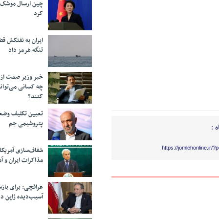
چین ارسال موشک ب
کرد
ایران به نفتکش قط
تنگه هرمز داد
خبر وزیر صمت از 
چه کسانی می‌توانن
کنند؟
تعیین تکلیف وضع
پتروشیمی جم
 :
https://jomlehonline.ir/
شفاف‌سازی آمریکا
مذاکرات ایران و آم
عراقچی: برای باز
آسیب‌دیده ژاپن دع