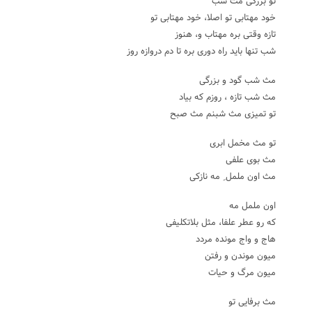
تو بزرگی مث شب
خود مهتابی تو اصلا، خود مهتابی تو
تازه وقتی بره مهتاب و، هنوز
شب تنها باید راه دوری بره تا دم دروازه روز
مث شب گود و بزرگی
مث شب تازه ، روزم که بیاد
تو تمیزی مث شبنم مث صبح
تو مث مخمل ابری
مث بوی علفی
مث اون ململ ِ مه نازکی
اون ململ مه
که رو عطر علفا، مثل بلاتکلیفی
هاج و واج مونده مردد
میون موندن و رفتن
میون مرگ و حیات
مث برفایی تو