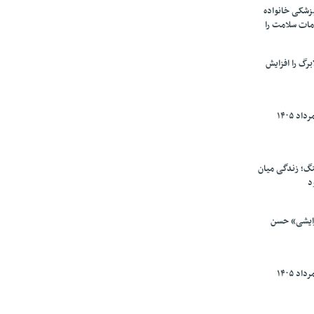
پزشکی خانواده
مات سلامت را
برگ را افزایش
گ؛ زندگی میان
د
رایشی» حسن