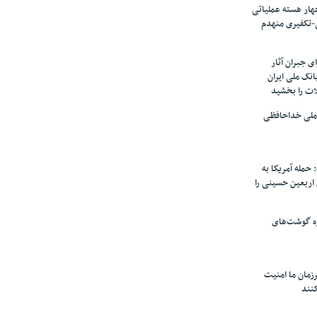
ار هسته‌ عملیاتی
-تکفیری منهدم
 جبران آثار
بانک ملی ایران
ات را بخشید
 ملی خداحافظی
 حمله آمریکا به
ن اربعین حسینی را
ره گوشت‌های
زمان ما امنیت
کنند