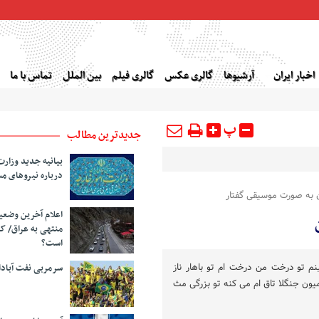
اخبار ایران
آرشیوها
گالری عکس
گالری فیلم
بین الملل
تماس با ما
پ
جدیدترین مطالب
بیانیه جدید وزارت
درباره نیروهای م
ن به صورت موسیقی گفتار
اعلام آخرین وضع
منتهی به عراق/ ک
است؟
م تو درخت من درخت ام تو باهار ناز
سرمربی نفت آبا
میون جنگلا تاق ام می کنه تو بزرگی مث