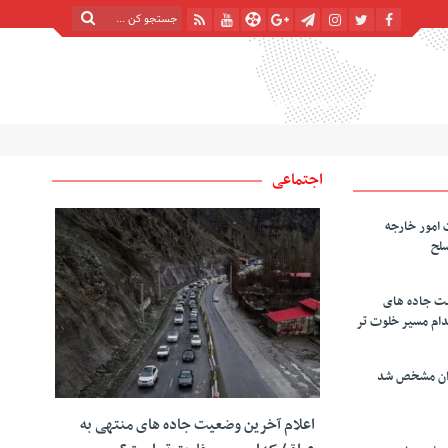
پنج شنبه, ۱۵ مرداد , ۱۴۰۵
| 22 صفر 1448
Thursday, 6 August , 2026
اجتماعی
 امور خارجه
سلح
یت جاده های
دام مسیر خلوت تر
دان مشخص شد
اعلام آخرین وضعیت جاده های منتهی به