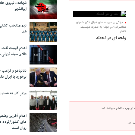
شهادت نیروی حاف
ایرانشهر
درنگی بر سروده های خیال انگیز شعرای
تیم منتخب کشتی آ
معاصر ایران و جهان به صورت موسیقی
شد
گفتار
واحه ای در لحظه
اعلام قیمت نفت د
طلای سیاه نزولی 
نتانیاهو و ترامپ 
برخورد با ایران دار
وزیر کار به عسلوی
 در وب منتشر خواهد شد.
اعلام آخرین وضعی
های کشور/تردد د
هد شد.
روان است