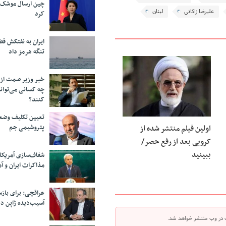
چین ارسال موشک ب
علیرضا زاکانی
لبنان
کرد
ایران به نفتکش قط
تنگه هرمز داد
خبر وزیر صمت از 
چه کسانی می‌توانن
کنند؟
تعیین تکلیف وضع
اولین فیلم منتشر شده از
پتروشیمی جم
کروبی بعد از رفع حصر/
ببینید
شفاف‌سازی آمریکا
مذاکرات ایران و آم
عراقچی: برای باز
آسیب‌دیده ژاپن دع
 در وب منتشر خواهد شد.