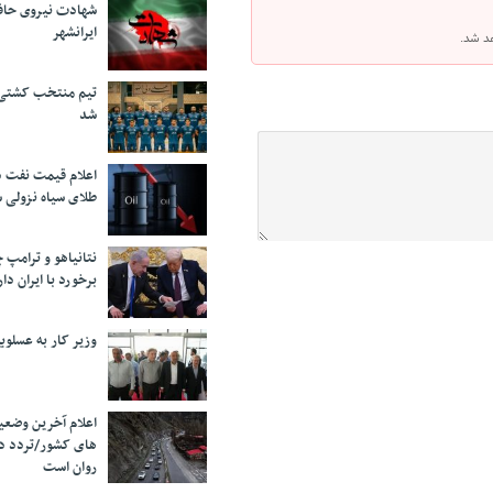
شهادت نیروی حاف
ایرانشهر
هد شد.
تیم منتخب کشتی آ
شد
اعلام قیمت نفت د
طلای سیاه نزولی 
نتانیاهو و ترامپ 
برخورد با ایران دار
وزیر کار به عسلوی
اعلام آخرین وضعی
های کشور/تردد د
روان است