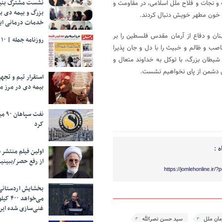
نشست مشترک بنیا
 و نجات و فلاح ملل اسلامی، در مقاومت و
بزرگ و بیمه دی ب
ر خون مطهر خویش دنبال کردند.
خدمات درمانی ایث
نان و دفاع از آرمان مقدس فلسطین را بر
روزنامه جمله | ۱۰ مرداد ۱۴۰۵
اصب و ظالم و خبیث را با دل و جان پذیرا
شیطان بزرگ، با توکل به خداوند متعال و
انی دشمن از پای نخواهیم نشست.
استقرار تیم و تج
بیمه دی در مرز م
نفت 
کرد
 :
اولین فیلم منتشر 
از رفع حصر/ببینی
https://jomlehonline.ir/
بخشایش اردستانی
می‌خواهد 
غنی‌سازی شده ایرا
مان ملل
سید حسن نصرالله