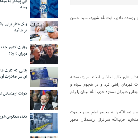
آبی پوشان به میدا
روند
 رزمنده دلاور، آیت‌الله شهید، سید حسن
زنگ خطر برای ارائه
بر درآمد
وزارت کشور چه برن
مهران دارد؟
بلایی که کارت های
ای سر صادرات آور
دلی های خالی اجلاس لبخند می‌زد، نقشه
ت قهرمان راهی کرد و در هجوم سیاه و
ودانی دبیرکل نستوه حزب الله لبنان را رقم
دولت ارمنستان اس
حسن نصرالله را به محضر امام عصر حضرت
دنده معکوس شورا
ه‌ای، حزب‌الله سرافراز، رزمندگان محور