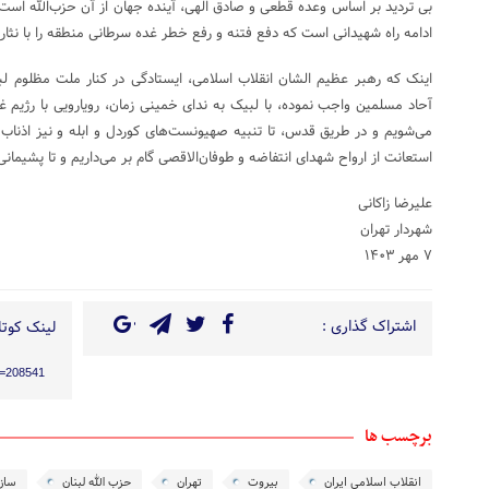
بی تردید بر اساس وعده قطعی و صادق الهی، آینده جهان از آن حزب‌الله است
ادامه راه شهیدانی است که دفع فتنه و رفع خطر غده سرطانی منطقه را با نثا
اینک که رهبر عظیم الشان انقلاب اسلامی، ایستادگی در کنار ملت مظلوم لب
آحاد مسلمین واجب نموده، با لبیک به ندای خمینی زمان، رویارویی با رژیم غ
می‌شویم و در طریق قدس، تا تنبیه صهیونست‌های کوردل و ابله و نیز اذناب 
استعانت از ارواح شهدای انتفاضه و طوفان‌الاقصی گام بر می‌داریم و تا پشیم
علیرضا زاکانی
شهردار تهران
٧ مهر ١۴٠٣
اشتراک گذاری :
لینک کوتاه
?p=208541
برچسب ها
انقلاب اسلامی ایران
بیروت
تهران
حزب الله لبنان
ساز