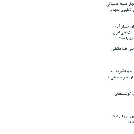
ار هسته‌ عملیاتی
-تکفیری منهدم
 جبران آثار
بانک ملی ایران
ات را بخشید
 ملی خداحافظی
 حمله آمریکا به
ن اربعین حسینی را
ره گوشت‌های
زمان ما امنیت
کنند