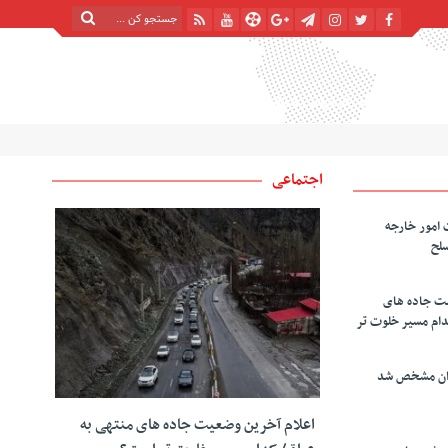
پنج شنبه, ۱۵ مرداد , ۱۴۰۵
| 22 صفر 1448
Thursday, 6 August , 2026
اجتماعی
 امور خارجه
سلح
یت جاده های
دام مسیر خلوت تر
دان مشخص شد
اعلام آخرین وضعیت جاده های منتهی به