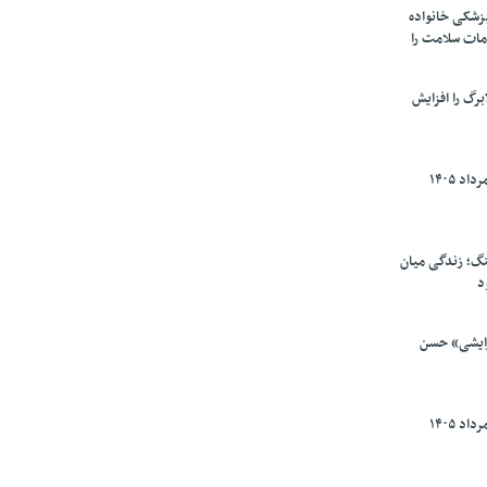
پزشکی خانواده
مات سلامت را
برگ را افزایش
گ؛ زندگی میان
د
رایشی» حسن