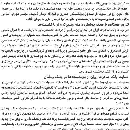
به گزارش روابط‌عمومی بانک صادرات ایران، روز شنبه نهم خردادماه سال جاری، مراسم انعقاد تفاهم‌نامه با
حضور قربان اسکندری سرپرست و محمد وطن‌پور عضو هیئت‌مدیره بانک صادرات ایران در حضور
علاءالدین ازوجی مدیرعامل صندوق بازنشستگی کشوری و فتح‌الله توسلی نماینده مجلس شورای اسلامی
برگزار شد و اعطای تسهیلات به بازنشسته‌ها و خانواده آنها در سال جاری به جریان افتاد.
تداوم همکاری با هدف پوشش دامنه وسیع‌تری از بازنشسته‌ها
سرپرست بانک صادرات ایران در ابتدای این مراسم از فرصت خدمت‌رسانی به بازنشسته‌ها با عنوان نعمتی
ارزنده و بی‌بدیل یاد کرد و گفت: عرضه خدمات مالی به قشر بازنشسته باید همواره از اولویت‌های اصلی
نظام‌های اقتصادی باشد. بانک صادرات ایران در همین راستا به عنوان نهادی ریشه‌دار تلاش کرده است طی
سالیان متمادی در جهت افزایش رفاه و کاهش نیازهای مالی بازنشسته‌ها عملکرد موثری از خود به جا بگذارد.
قربان اسکندری به اعطای بسته‌های جامع تسهیلاتی و پرداخت وام‌های قرض‌الحسنه در چارچوب تفاهم‌نامه
اخیر اشاره کرد و افزود: در مجموعه بانک صادرات ایران، تمایل به تداوم همکاری‌ها با هدف پوشش قشر
وسیع‌تری از بازنشسته‌ها و رفع دغدغه‌های معیشتی آنها وجود دارد. برای تحقق حداکثری این امر می‌توان از
ظرفیت شرکت‌های زیرمجموعه صندوق بازنشستگی کشوری نهایت بهره را برد و خدمات بانکی را به دایره
گسترده‌تری از اقشار بازنشسته تسری داد.
حمایت بانک صادرات ایران از بازنشسته‌ها در جنگ رمضان
مدیرعامل صندوق بازنشستگی کشوری نیز با بیان اینکه بانک صادرات ایران به عنوان نهادی اجتماعی در
ذهن بازنشسته‌ها حک شده است، گفت: حدود ۳ دهه است که تفاهم‌نامه اعطای تسهیلات بین دو مجموعه
امضا می‌شود و هر بار جمعیت بیشتری نسبت به دریافت خدمات اقدام می‌کنند اما بدون تردید جنس
همکاری‌های ما، فراتر از مباحث مالی است و نوعی مشارکت همدلانه با هدف رفع نگرانی اقشار بازنشسته
وجود دارد.
علاءالدین ازوجی با یادآوری حمایت بانک صادرات ایران از بازنشسته‌ها در بزنگاه‌ها به ویژه جنگ رمضان،
نسبت به تداوم همکاری‌ها ابراز خشنودی کرد و افزود: در سال ۱۴۰۴ براساس تفاهم‌نامه، بالغ بر ۳۲۰ هزار
فقره تسهیلات توسط بانک صادرات ایران به اقشار بازنشسته پرداخت شد و هدف‌گذاری ما برای سال جدید
بیش از ۳۶۰ هزار فقره است. مسلما این آمادگی از سوی صندوق بازنشستگی کشوری وجود دارد تا با مشارکت
زیرمجموعه‌های خود بتواند در راستای افزایش این دامنه گام بردارد.