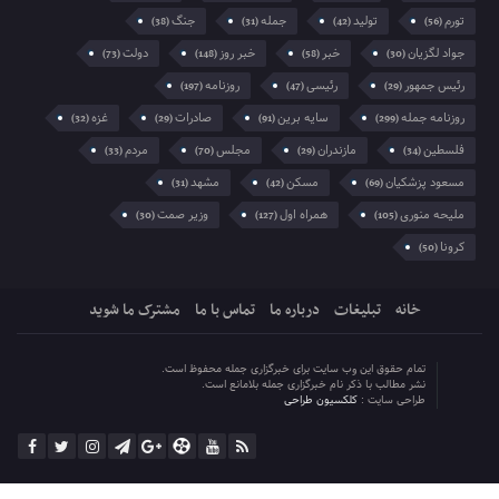
تورم
تولید
جمله
جنگ
(38)
(31)
(42)
(56)
جواد لگزیان
خبر
خبر روز
دولت
(73)
(148)
(58)
(30)
رئیس جمهور
رئیسی
روزنامه
(197)
(47)
(29)
روزنامه جمله
سایه برین
صادرات
غزه
(32)
(29)
(91)
(299)
فلسطین
مازندران
مجلس
مردم
(33)
(70)
(29)
(34)
مسعود پزشکیان
مسکن
مشهد
(31)
(42)
(69)
ملیحه منوری
همراه اول
وزیر صمت
(30)
(127)
(105)
کرونا
(50)
خانه
تبلیغات
درباره ما
تماس با ما
مشترک ما شوید
تمام حقوق این وب سایت برای خبرگزاری جمله محفوظ است.
نشر مطالب با ذکر نام خبرگزاری جمله بلامانع است.
طراحی سایت :
کلکسیون طراحی