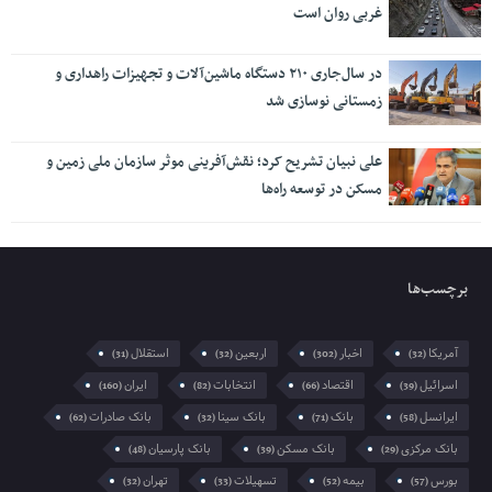
غربی روان است
در سال‌جاری ۲۱۰ دستگاه ماشین‌آلات و تجهیزات راهداری و
زمستانی نوسازی شد
علی نبیان تشریح کرد؛ نقش‌آفرینی موثر سازمان ملی زمین و
مسکن در توسعه راه‌ها
برچسب‌ها
آمریکا
اخبار
اربعین
استقلال
(31)
(32)
(302)
(32)
اسرائیل
اقتصاد
انتخابات
ایران
(160)
(82)
(66)
(39)
ایرانسل
بانک
بانک سینا
بانک صادرات
(62)
(32)
(71)
(58)
بانک مرکزی
بانک مسکن
بانک پارسیان
(48)
(39)
(29)
بورس
بیمه
تسهیلات
تهران
(32)
(33)
(52)
(57)