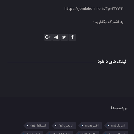
https://jomlehonline.ir/?p=217723
به اشتراک بگذارید :
لینک های دانلود
برچسب‌ها
آمریکا
اخبار
اربعین
استقلال
(31)
(32)
(302)
(32)