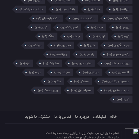
اسرائیل
اقتصاد
انتخابات
ایران
(160)
(82)
(66)
(39)
ایرانسل
بانک
بانک سینا
بانک صادرات
(62)
(32)
(71)
(58)
بانک مرکزی
بانک مسکن
بانک پارسیان
(48)
(39)
(29)
بورس
بیمه
تسهیلات
تهران
(32)
(33)
(52)
(57)
تورم
تولید
جمله
جنگ
(38)
(31)
(42)
(56)
جواد لگزیان
خبر
خبر روز
دولت
(73)
(148)
(58)
(30)
رئیس جمهور
رئیسی
روزنامه
(197)
(47)
(29)
روزنامه جمله
سایه برین
صادرات
غزه
(32)
(29)
(91)
(299)
فلسطین
مازندران
مجلس
مردم
(33)
(70)
(29)
(34)
مسعود پزشکیان
مسکن
مشهد
(31)
(42)
(69)
ملیحه منوری
همراه اول
وزیر صمت
(30)
(127)
(105)
کرونا
(50)
خانه
تبلیغات
درباره ما
تماس با ما
مشترک ما شوید
تمام حقوق این وب سایت برای خبرگزاری جمله محفوظ است.
نشر مطالب با ذکر نام خبرگزاری جمله بلامانع است.