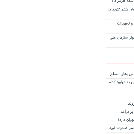
تنگه هرمز داد
ی کشور/تردد در
‌آلات و تجهیزات
وثر سازمان ملی
ه نیروهای مسلح
 به عراق/ کدام
وند
بر درآمد
هران دارد؟
 سر صادرات آورد