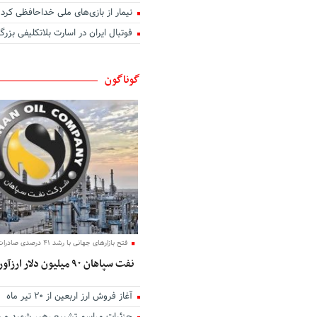
نیمار از بازی‌های ملی خداحافظی کرد
اگر عاشق کسی دیگر شوم
فوتبال ایران در اسارت بلاتکلیفی بزرگ
بوی تو
تو در کنج خانه و من رو به راهی د
دوست داشتن
گوناگون
آب
نخستین نگاه
تو نیستی که ببینی
من و تو، درخت و بارون
مهربانی را بیاموزیم
یک روز می‌آیی که من
زیبا
دل روشنی دارم ای عشق
فتح بازارهای جهانی با رشد ۴۱ درصدی صادرات؛
نفت سپاهان ۹۰ میلیون دلار ارزآوری کرد
آغاز فروش ارز اربعین از ۲۰ تیر ماه