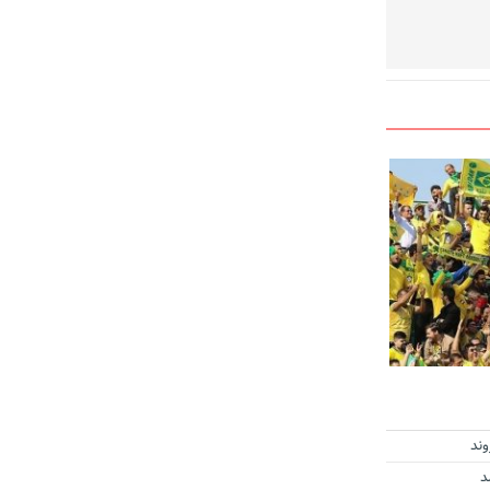
وند
د