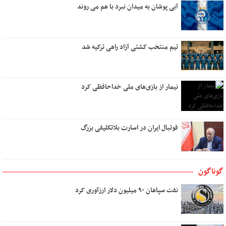
دلم برای کسی تنگ است
آبی پوشان به میدان نبرد با هم می روند
هنر گام زمان
در کوچه سار شب
تیم منتخب کشتی آزاد راهی ترکیه شد
رویای آشنا
تو کیستی ؟
پشت دریاها
نیمار از بازی‌های ملی خداحافظی کرد
نام من عشق است
نیمه مرطوب ماه
میوه های آرزو رسیدنی است
فوتبال ایران در اسارت بلاتکلیفی بزرگ
ایستگاه استجابت دعا
به باغ همسفران
اگر عاشق کسی دیگر شوم
گوناگون
بوی تو
نفت سپاهان ۹۰ میلیون دلار ارزآوری کرد
تو در کنج خانه و من رو به راهی دور
دوست داشتن
آب