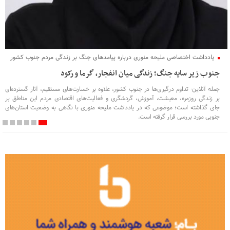
یادداشت اختصاصی ملیحه منوری درباره پیامدهای جنگ بر زندگی مردم جنوب کشور
جنوب زیر سایه جنگ؛ زندگی میان انفجار، گرما و رکود
جمله آنلاین- تداوم درگیری‌ها در جنوب کشور، علاوه بر خسارت‌های مستقیم، آثار گسترده‌ای
بر زندگی روزمره، معیشت، آموزش، گردشگری و فعالیت‌های اقتصادی مردم این مناطق بر
جای گذاشته است؛ موضوعی که در یادداشت ملیحه منوری با نگاهی به وضعیت استان‌های
جنوبی مورد بررسی قرار گرفته است.