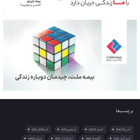
برچسب‌ها
آمریکا
اخبار
اربعین
استقلال
(31)
(32)
(302)
(32)
اسرائیل
اقتصاد
انتخابات
ایران
(160)
(82)
(66)
(39)