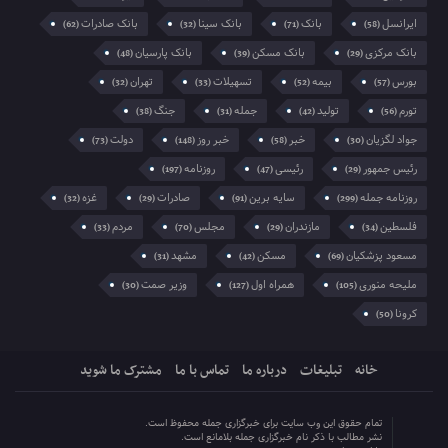
ایرانسل
بانک
بانک سینا
بانک صادرات
(62)
(32)
(71)
(58)
بانک مرکزی
بانک مسکن
بانک پارسیان
(48)
(39)
(29)
بورس
بیمه
تسهیلات
تهران
(32)
(33)
(52)
(57)
تورم
تولید
جمله
جنگ
(38)
(31)
(42)
(56)
جواد لگزیان
خبر
خبر روز
دولت
(73)
(148)
(58)
(30)
رئیس جمهور
رئیسی
روزنامه
(197)
(47)
(29)
روزنامه جمله
سایه برین
صادرات
غزه
(32)
(29)
(91)
(299)
فلسطین
مازندران
مجلس
مردم
(33)
(70)
(29)
(34)
مسعود پزشکیان
مسکن
مشهد
(31)
(42)
(69)
ملیحه منوری
همراه اول
وزیر صمت
(30)
(127)
(105)
کرونا
(50)
خانه
تبلیغات
درباره ما
تماس با ما
مشترک ما شوید
تمام حقوق این وب سایت برای خبرگزاری جمله محفوظ است.
نشر مطالب با ذکر نام خبرگزاری جمله بلامانع است.