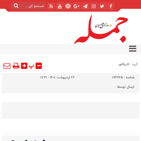
پ
گروه :
کاریکاتور
شناسه :
173625
۲۶ اردیبهشت ۱۴۰۱ - ۱۷:۴۱
ارسال توسط :