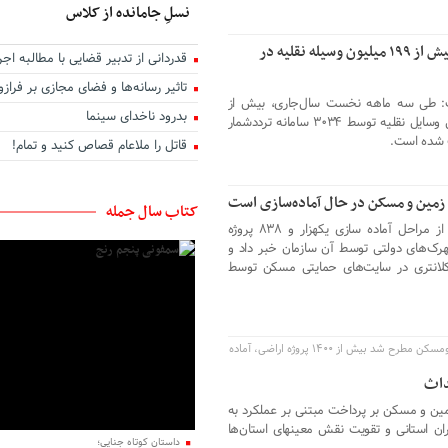
نسلِ جامانده از کلاس
در سه ماهه امسال رقم خورد تردد بیش از ۱۹۹ میلیون وسیله نقلیه در
قدردانی از تدبیر قضایی با مطالبه اجر
تاثیر رسانه‌ها و فضای مجازی بر فرا
ت: طی سه ماهه نخست سال‌جاری، بیش از
بدرود ناخدای سینما
۱۹۹ میلیون و ۱۲۵ هزار سفر بین‌استانی وسایل نقلیه توسط ۳۰۳۴ سامانه ترددشمار
ت شده است.
قاتل را ملاعام قصاص کنید و تمام!
کتاب سال جمله
مدیرعامل سازمان ملی زمین و مسکن از مراحل آماده سازی یکهزار و ۸۳۸ پروژه
ک‌های دولتی توسط آن سازمان خبر داد و
: ۱۹ مسجد، ۱۷۸ مدرسه و ۳۵ کلانتری در سایت‌های حمایتی مسکن توسط
در جلسه شورای مدیران سازمان ملی زمین ومسکن مطرح شد بیش از ۱۴۰۰ پروژه اراضی، آماده
ین و مسکن بر پرداخت مبتنی بر عملکرد به
ران استانی و تقویت نقش معینهای استان‌ها
داستان کوتاه جنایی؛