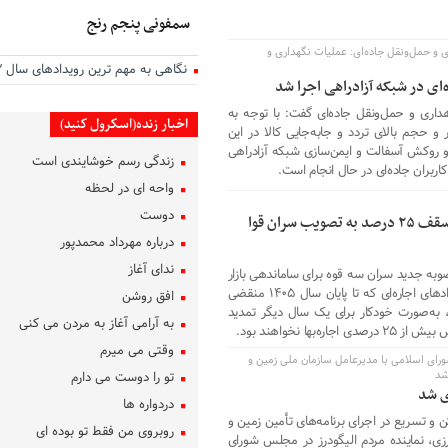
سمفونی پنجم رنج
ری و حمل‌ونقل جاده‌ای: عملیات نگهداری و
نگاهی به مهم ترین رویدادهای سال ۱۴۰۲
ای در شبکه آزادراهی اجرا شد
اهداری و حمل‌ونقل جاده‌ای گفت: با توجه به
اخبار زنده(اسکرول کنید)
ی کشور و حجم بالای تردد و جابه‌جایی کالا در این
و روکش آسفالت و ایمن‌سازی شبکه آزادراهی
زندگی رسم خوشایندی است
اربران جاده‌ای در حال انجام است.
واحه ای در لحظه
دوست
تمدید خودکار قراردادهای اجاره با سقف ۲۵ درصد به تصویب سران قوا
درباره مهرداد محمدپور
ندای آغاز
صوبه جدید سران سه قوه برای ساماندهی بازار
اجاره مسکن خبر داد و اعلام کرد: قراردادهای اجاره‌ای که تا پایان سال ۱۴۰۵ منقضی
افق روشن
به‌صورت خودکار برای یک سال دیگر تمدید
به آرامی آغاز به مردن می کنی
ها نخواهند بود.
وقتی می میرم
ورای اسلامی با مدیرعامل سازمان ملی زمین و
شد
تو را دوست می دارم
ی شد
دردواره‌ ها
 تسریع در اجرای برنامه‌های تأمین زمین و
روبروی من فقط تو بوده ای
زی، نماینده مردم الیگودرز در مجلس شورای