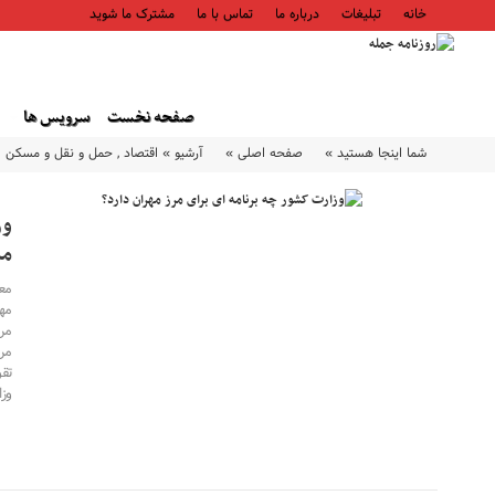
خانه
تبلیغات
درباره ما
تماس با ما
مشترک ما شوید
صفحه نخست
سرویس ها
شما اینجا هستید »
صفحه اصلی »
آرشیو »
اقتصاد
,
حمل و نقل و مسکن
وز
مر
مع
مه
مر
مر
تق
وزا
۰۸ مرداد ۱۴۰۵
۰۸ مرداد ۱۴۰۵