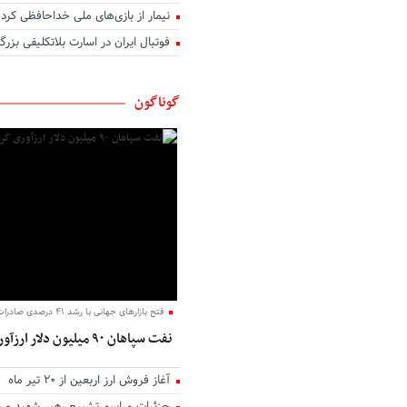
نیمار از بازی‌های ملی خداحافظی کرد
اگر عاشق کسی دیگر شوم
فوتبال ایران در اسارت بلاتکلیفی بزرگ
بوی تو
تو در کنج خانه و من رو به راهی د
دوست داشتن
گوناگون
آب
نخستین نگاه
تو نیستی که ببینی
من و تو، درخت و بارون
مهربانی را بیاموزیم
یک روز می‌آیی که من
زیبا
دل روشنی دارم ای عشق
فتح بازارهای جهانی با رشد ۴۱ درصدی صادرات؛
نفت سپاهان ۹۰ میلیون دلار ارزآوری کرد
آغاز فروش ارز اربعین از ۲۰ تیر ماه