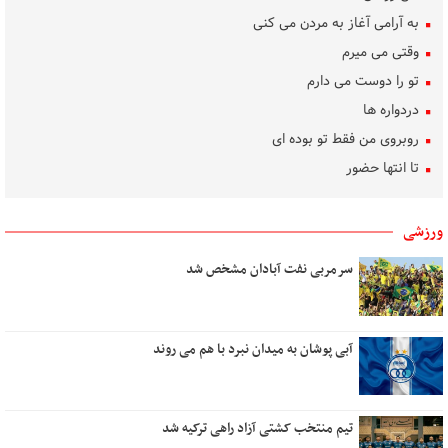
به آرامی آغاز به مردن می کنی
وقتی می میرم
تو را دوست می دارم
دردواره‌ ها
روبروی من فقط تو بوده ای
تا انتها حضور
ساده رنگ
روشنی، من، گل، آب
ورزشی
بوسه‌های باران
سرمربی نفت آبادان مشخص شد
تکلیف دل
بهار غریب
دلم برای کسی تنگ است
آبی پوشان به میدان نبرد با هم می روند
هنر گام زمان
در کوچه سار شب
تیم منتخب کشتی آزاد راهی ترکیه شد
رویای آشنا