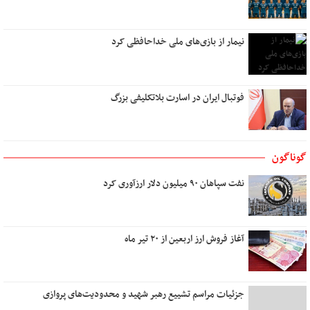
تو کیستی ؟
پشت دریاها
نیمار از بازی‌های ملی خداحافظی کرد
نام من عشق است
نیمه مرطوب ماه
میوه های آرزو رسیدنی است
فوتبال ایران در اسارت بلاتکلیفی بزرگ
ایستگاه استجابت دعا
به باغ همسفران
اگر عاشق کسی دیگر شوم
گوناگون
بوی تو
نفت سپاهان ۹۰ میلیون دلار ارزآوری کرد
تو در کنج خانه و من رو به راهی دور
دوست داشتن
آب
آغاز فروش ارز اربعین از ۲۰ تیر ماه
نخستین نگاه
تو نیستی که ببینی
من و تو، درخت و بارون
جزئیات مراسم تشییع رهبر شهید و محدودیت‌های پروازی
مهربانی را بیاموزیم