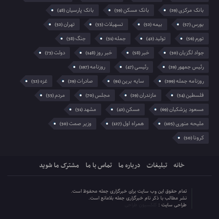
بانک مرکزی
بانک مسکن
بانک پارسیان
(48)
(39)
(29)
بورس
بیمه
تسهیلات
تهران
(32)
(33)
(52)
(57)
تورم
تولید
جمله
جنگ
(38)
(31)
(42)
(56)
جواد لگزیان
خبر
خبر روز
دولت
(73)
(148)
(58)
(30)
رئیس جمهور
رئیسی
روزنامه
(197)
(47)
(29)
روزنامه جمله
سایه برین
صادرات
غزه
(32)
(29)
(91)
(299)
فلسطین
مازندران
مجلس
مردم
(33)
(70)
(29)
(34)
مسعود پزشکیان
مسکن
مشهد
(31)
(42)
(69)
ملیحه منوری
همراه اول
وزیر صمت
(30)
(127)
(105)
کرونا
(50)
خانه
تبلیغات
درباره ما
تماس با ما
مشترک ما شوید
تمام حقوق این وب سایت برای خبرگزاری جمله محفوظ است.
نشر مطالب با ذکر نام خبرگزاری جمله بلامانع است.
طراحی سایت :
کلکسیون طراحی