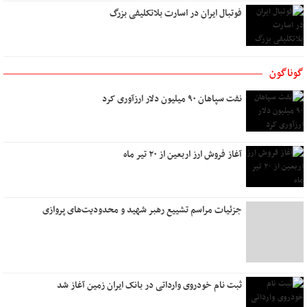
فوتبال ایران در اسارت بلاتکلیفی بزرگ
میوه های آرزو رسیدنی است
ایستگاه استجابت دعا
به باغ همسفران
گوناگون
اگر عاشق کسی دیگر شوم
بوی تو
نفت سپاهان ۹۰ میلیون دلار ارزآوری کرد
تو در کنج خانه و من رو به راهی دور
دوست داشتن
آب
آغاز فروش ارز اربعین از ۲۰ تیر ماه
نخستین نگاه
تو نیستی که ببینی
جزئیات مراسم تشییع رهبر شهید و محدودیت‌های پروازی
من و تو، درخت و بارون
مهربانی را بیاموزیم
یک روز می‌آیی که من
زیبا
ثبت نام خودروی وارداتی در بانک ایران زمین آغاز شد
دل روشنی دارم ای عشق