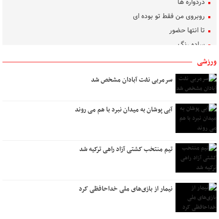
دردواره‌ ها
روبروی من فقط تو بوده ای
تا انتها حضور
ساده رنگ
روشنی، من، گل، آب
ورزشی
بوسه‌های باران
سرمربی نفت آبادان مشخص شد
تکلیف دل
بهار غریب
آبی پوشان به میدان نبرد با هم می روند
دلم برای کسی تنگ است
هنر گام زمان
در کوچه سار شب
تیم منتخب کشتی آزاد راهی ترکیه شد
رویای آشنا
تو کیستی ؟
پشت دریاها
نیمار از بازی‌های ملی خداحافظی کرد
نام من عشق است
نیمه مرطوب ماه