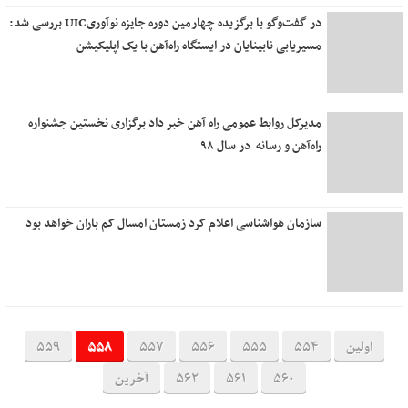
در گفت‌وگو با برگزیده چهارمین دوره جایزه نوآوریUIC بررسی شد:
مسیریابی نابینایان در ایستگاه راه‌آهن با یک اپلیکیشن
مدیرکل روابط عمومی راه آهن خبر داد برگزاری نخستین جشنواره
راه‌آهن و رسانه در سال ۹۸
سازمان هواشناسی اعلام کرد ‌زمستان امسال کم باران خواهد بود
اولین
554
555
556
557
558
559
560
561
562
آخرین