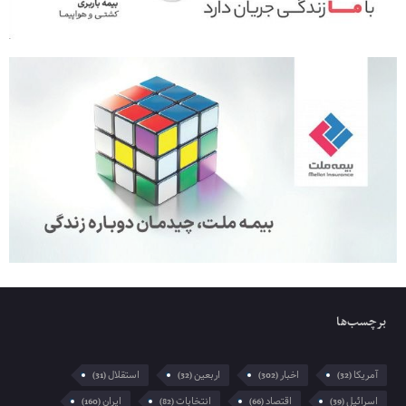
برچسب‌ها
آمریکا
اخبار
اربعین
استقلال
(31)
(32)
(302)
(32)
اسرائیل
اقتصاد
انتخابات
ایران
(160)
(82)
(66)
(39)
ایرانسل
بانک
بانک سینا
بانک صادرات
(62)
(32)
(71)
(58)
بانک مرکزی
بانک مسکن
بانک پارسیان
(48)
(39)
(29)
بورس
بیمه
تسهیلات
تهران
(32)
(33)
(52)
(57)
تورم
تولید
جمله
جنگ
(38)
(31)
(42)
(56)
جواد لگزیان
خبر
خبر روز
دولت
(73)
(148)
(58)
(30)