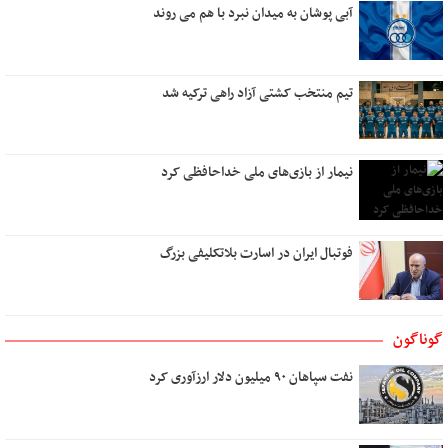
دلم برای کسی تنگ است
آبی پوشان به میدان نبرد با هم می روند
هنر گام زمان
در کوچه سار شب
تیم منتخب کشتی آزاد راهی ترکیه شد
رویای آشنا
تو کیستی ؟
پشت دریاها
نیمار از بازی‌های ملی خداحافظی کرد
نام من عشق است
نیمه مرطوب ماه
میوه های آرزو رسیدنی است
فوتبال ایران در اسارت بلاتکلیفی بزرگ
ایستگاه استجابت دعا
به باغ همسفران
اگر عاشق کسی دیگر شوم
گوناگون
بوی تو
نفت سپاهان ۹۰ میلیون دلار ارزآوری کرد
تو در کنج خانه و من رو به راهی دور
دوست داشتن
آب