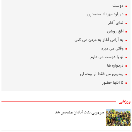
دوست
درباره مهرداد محمدپور
ندای آغاز
افق روشن
به آرامی آغاز به مردن می کنی
وقتی می میرم
تو را دوست می دارم
دردواره‌ ها
روبروی من فقط تو بوده ای
تا انتها حضور
ساده رنگ
روشنی، من، گل، آب
ورزشی
بوسه‌های باران
سرمربی نفت آبادان مشخص شد
تکلیف دل
بهار غریب