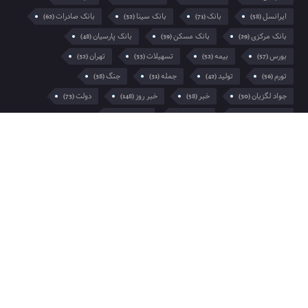
رئیس جمهور
رئیسی
روزنامه
(197)
(47)
(29)
روزنامه جمله
سایه برین
صادرات
غزه
(32)
(29)
(91)
(299)
فلسطین
مازندران
مجلس
مردم
(33)
(70)
(29)
(34)
مسعود پزشکیان
مسکن
مشهد
(31)
(42)
(69)
ملیحه منوری
همراه اول
وزیر صمت
(30)
(127)
(105)
کرونا
(50)
خانه
تبلیغات
درباره ما
تماس با ما
مشترک ما شوید
تمام حقوق این وب سایت برای خبرگزاری جمله محفوظ است.
نشر مطالب با ذکر نام خبرگزاری جمله بلامانع است.
طراحی سایت :
کلکسیون طراحی