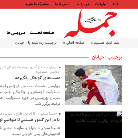
خانه
تبلیغات
درباره ما
تماس با ما
مشترک ما شوید
صفحه نخست
سرویس ها
شما اینجا هستید »
صفحه اصلی »
برچسب زده شده با : خیابان
برچسب : خیابان
گزارش جمله از آخرین وضعیت کودکان کار 
۲۰ دی ۱۴۰۳
اورژانس اجتماعی؛
دست‌های کوچک زنگ‌زده
چهارمین نشست تخصصی اورژانس اجتماعی
۰۷ آبان ۱۴۰۲
مسئولیت اجتماعی و چگونگی جلب مشا
سازمان بهزیستی در حوزه مسئولیت اجتم
مرتبط برگزار شد.
«سینا سیدی»، کارآفرین، طراح و سازنده ما
ما در این کشور هستیم تا بتوانیم 
«سینا سیدی»، طراح و سازنده ماشین‌آل
کف‌پوش‌های بتنی خیابانی است.