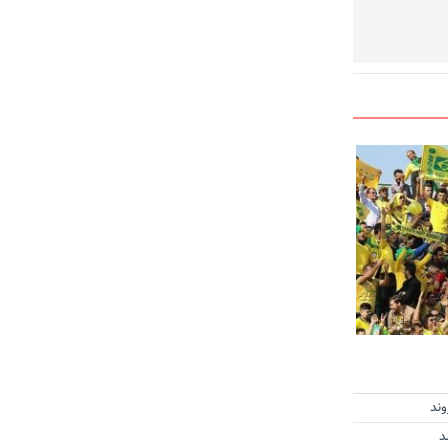
وند
د