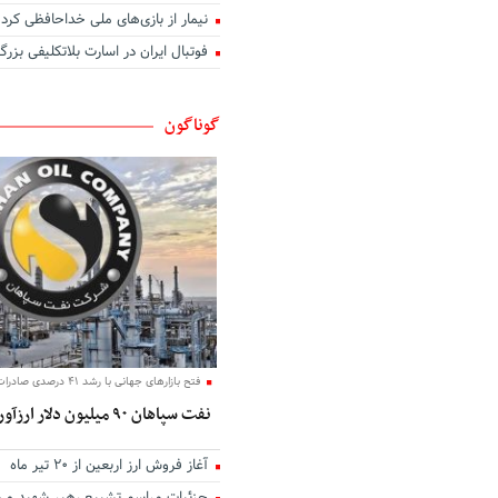
نیمار از بازی‌های ملی خداحافظی کرد
اگر عاشق کسی دیگر شوم
فوتبال ایران در اسارت بلاتکلیفی بزرگ
بوی تو
تو در کنج خانه و من رو به راهی د
دوست داشتن
گوناگون
آب
نخستین نگاه
تو نیستی که ببینی
من و تو، درخت و بارون
مهربانی را بیاموزیم
یک روز می‌آیی که من
زیبا
دل روشنی دارم ای عشق
فتح بازارهای جهانی با رشد ۴۱ درصدی صادرات؛
نفت سپاهان ۹۰ میلیون دلار ارزآوری کرد
آغاز فروش ارز اربعین از ۲۰ تیر ماه