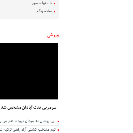
تا انتها حضور
ساده رنگ
روشنی، من، گل، آب
بوسه‌های باران
ورزشی
تکلیف دل
بهار غریب
دلم برای کسی تنگ است
هنر گام زمان
در کوچه سار شب
رویای آشنا
تو کیستی ؟
پشت دریاها
نام من عشق است
سرمربی نفت آبادان مشخص شد
نیمه مرطوب ماه
میوه های آرزو رسیدنی است
آبی پوشان به میدان نبرد با هم می ر
ایستگاه استجابت دعا
تیم منتخب کشتی آزاد راهی ترکیه ش
به باغ همسفران