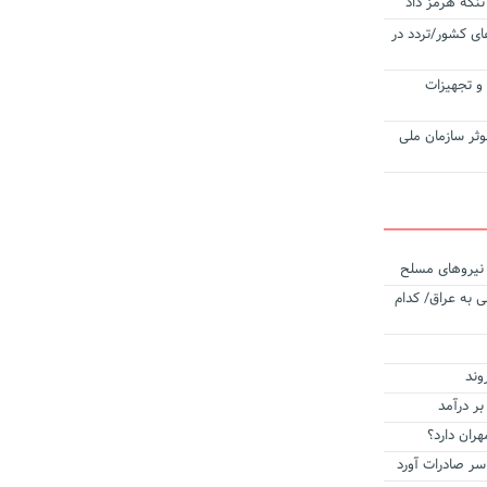
تنگه هرمز داد
ی کشور/تردد در
‌آلات و تجهیزات
وثر سازمان ملی
ه نیروهای مسلح
 به عراق/ کدام
وند
بر درآمد
هران دارد؟
 سر صادرات آورد