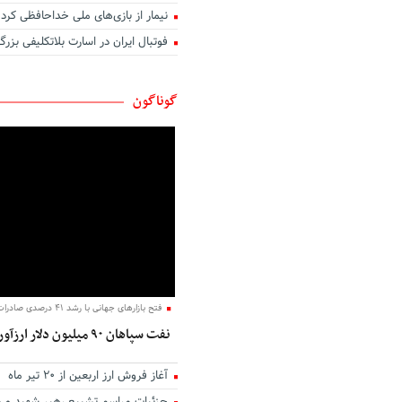
نیمار از بازی‌های ملی خداحافظی کرد
اگر عاشق کسی دیگر شوم
فوتبال ایران در اسارت بلاتکلیفی بزرگ
بوی تو
تو در کنج خانه و من رو به راهی د
دوست داشتن
گوناگون
آب
نخستین نگاه
تو نیستی که ببینی
من و تو، درخت و بارون
مهربانی را بیاموزیم
یک روز می‌آیی که من
زیبا
دل روشنی دارم ای عشق
فتح بازارهای جهانی با رشد ۴۱ درصدی صادرات؛
نفت سپاهان ۹۰ میلیون دلار ارزآوری کرد
آغاز فروش ارز اربعین از ۲۰ تیر ماه