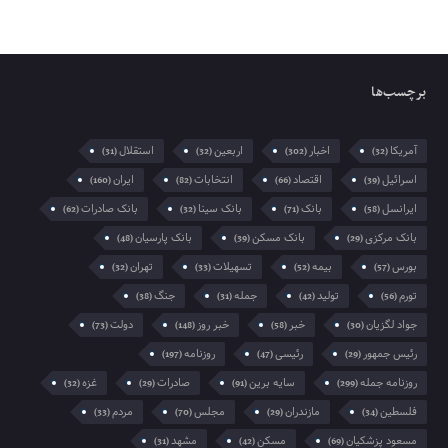
برچسب‌ها
آمریکا
اخبار
اربعین
استقلال
(31)
(32)
(302)
(32)
اسرائیل
اقتصاد
انتخابات
ایران
(160)
(82)
(66)
(39)
ایرانسل
بانک
بانک سینا
بانک صادرات
(62)
(32)
(71)
(58)
بانک مرکزی
بانک مسکن
بانک پارسیان
(48)
(39)
(29)
بورس
بیمه
تسهیلات
تهران
(32)
(33)
(52)
(57)
تورم
تولید
جمله
جنگ
(38)
(31)
(42)
(56)
جواد لگزیان
خبر
خبر روز
دولت
(73)
(148)
(58)
(30)
رئیس جمهور
رئیسی
روزنامه
(197)
(47)
(29)
روزنامه جمله
سایه برین
صادرات
غزه
(32)
(29)
(91)
(299)
فلسطین
مازندران
مجلس
مردم
(33)
(70)
(29)
(34)
مسعود پزشکیان
مسکن
مشهد
(31)
(42)
(69)