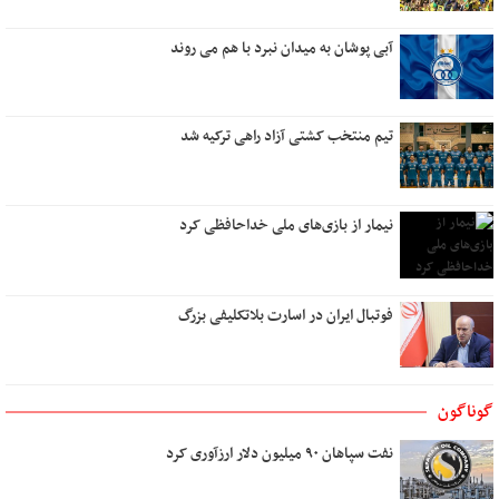
بهار غریب
دلم برای کسی تنگ است
آبی پوشان به میدان نبرد با هم می روند
هنر گام زمان
در کوچه سار شب
تیم منتخب کشتی آزاد راهی ترکیه شد
رویای آشنا
تو کیستی ؟
پشت دریاها
نیمار از بازی‌های ملی خداحافظی کرد
نام من عشق است
نیمه مرطوب ماه
میوه های آرزو رسیدنی است
فوتبال ایران در اسارت بلاتکلیفی بزرگ
ایستگاه استجابت دعا
به باغ همسفران
اگر عاشق کسی دیگر شوم
گوناگون
بوی تو
نفت سپاهان ۹۰ میلیون دلار ارزآوری کرد
تو در کنج خانه و من رو به راهی دور
دوست داشتن