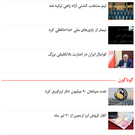
تیم منتخب کشتی آزاد راهی ترکیه شد
رویای آشنا
تو کیستی ؟
پشت دریاها
نیمار از بازی‌های ملی خداحافظی کرد
نام من عشق است
نیمه مرطوب ماه
میوه های آرزو رسیدنی است
فوتبال ایران در اسارت بلاتکلیفی بزرگ
ایستگاه استجابت دعا
به باغ همسفران
اگر عاشق کسی دیگر شوم
گوناگون
بوی تو
نفت سپاهان ۹۰ میلیون دلار ارزآوری کرد
تو در کنج خانه و من رو به راهی دور
دوست داشتن
آب
آغاز فروش ارز اربعین از ۲۰ تیر ماه
نخستین نگاه
تو نیستی که ببینی