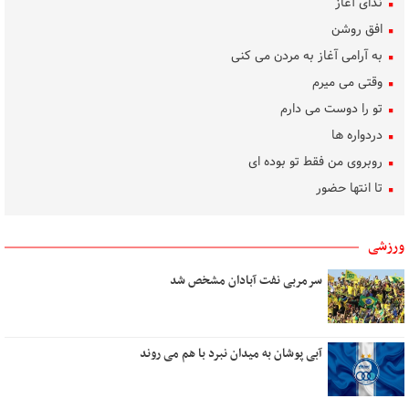
ندای آغاز
افق روشن
به آرامی آغاز به مردن می کنی
وقتی می میرم
تو را دوست می دارم
دردواره‌ ها
روبروی من فقط تو بوده ای
تا انتها حضور
ساده رنگ
روشنی، من، گل، آب
ورزشی
بوسه‌های باران
سرمربی نفت آبادان مشخص شد
تکلیف دل
بهار غریب
دلم برای کسی تنگ است
آبی پوشان به میدان نبرد با هم می روند
هنر گام زمان
در کوچه سار شب