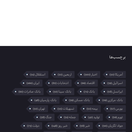
برچسب‌ها
آمریکا
اخبار
اربعین
استقلال
(31)
(32)
(302)
(32)
اسرائیل
اقتصاد
انتخابات
ایران
(160)
(82)
(66)
(39)
ایرانسل
بانک
بانک سینا
بانک صادرات
(62)
(32)
(71)
(58)
بانک مرکزی
بانک مسکن
بانک پارسیان
(48)
(39)
(29)
بورس
بیمه
تسهیلات
تهران
(32)
(33)
(52)
(57)
تورم
تولید
جمله
جنگ
(38)
(31)
(42)
(56)
جواد لگزیان
خبر
خبر روز
دولت
(73)
(148)
(58)
(30)