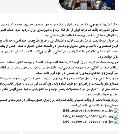
به گزارش روابط‌عمومی بانک صادرات ایران، اسکندری به همراه محمد وطن‌پور عضو هیئت‌مدیر
معاون اعتبارات بانک صادرات ایران از کارخانه لوله و ماشین‌سازی ایران بازدید کرد. هدف اصلی 
راهکارهای حمایتی بانک برای توسعه فعالیت‌های صنعتی بود.
در جریان این بازدید، افزایش ظرفیت تولید و اشتغالزایی از طریق طرح‌های اختصاصی و خدمات وی
قربان اسکندری با تأکید بر نقش محوری تولید ملی در اقتصاد کشور، اظهار داشت: کشور از پتا
است. تقویت این توانمندی‌ها نه تنها نیازهای داخلی را تأمین می‌کند، بلکه در کاهش بیکاری، رون
مؤثر خواهد بود.
​سرپرست بانک صادرات ایران افزود: کارخانه‌ها قلب تپنده اقتصاد و توسعه کشور هستند. حمای
ارتقای کیفیت زندگی آحاد جامعه کمک می‌کند. بانک صادرات ایران بر همین اساس، با ارائه
کارآفرینان و واحدهای تولیدی را در دستور کار خود قرار داده است.
محمدرضا بابایی، مدیرعامل شرکت لوله و ماشین‌سازی ایران نیز ضمن قدردانی از حمایت‌های بانک 
سالانه بیش از ۱۱۰ هزار تن انواع محصولات چدنی تولید و به کشورهای حاشیه خلیج‌فارس ص
روند رو به رشد تقویت شود.
این بازدیدها بخشی از برنامه عملیاتی بانک صادرات ایران برای حضور میدانی در شهرک‌های صنعتی
حمایتی ویژه به بنگاه‌های اقتصادی است.