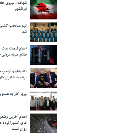
شهادت نیروی حاف
ایرانشهر
تیم منتخب کشتی آ
شد
اعلام قیمت نفت د
طلای سیاه نزولی 
نتانیاهو و ترامپ 
برخورد با ایران دار
وزیر کار به عسلوی
اعلام آخرین وضعی
های کشور/تردد د
روان است