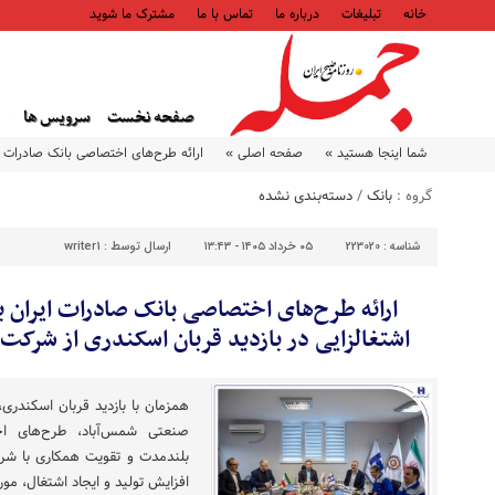
خانه
تبلیغات
درباره ما
تماس با ما
مشترک ما شوید
صفحه نخست
سرویس ها
شما اینجا هستید »
صفحه اصلی »
ارائه طرح‌های اختصاصی بانک صادرات ایر
گروه :
بانک
/
دسته‌بندی نشده
شناسه :
223020
۰۵ خرداد ۱۴۰۵ - ۱۳:۴۳
ارسال توسط :
writer1
ارائه طرح‌های اختصاصی بانک صادرات ایران بر
اشتغالزایی در بازدید قربان اسکندری از شرکت ل
همزمان با بازدید قربان اسکندری
صنعتی شمس‌آباد، طرح‌های اخ
بلندمدت و تقویت همکاری با شرک
افزایش تولید و ایجاد اشتغال، مور