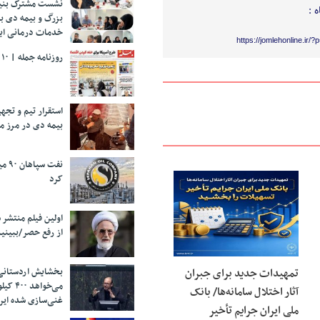
نشست مشترک بنیا
 :
بزرگ و بیمه دی ب
خدمات درمانی ایث
https://jomlehonline.ir/
روزنامه جمله | ۱۰ مرداد ۱۴۰۵
استقرار تیم و تج
بیمه دی در مرز م
نفت 
کرد
اولین فیلم منتشر 
از رفع حصر/ببینی
تمهیدات جدید برای جبران
بخشایش اردستانی
می‌خواهد 
آثار اختلال سامانه‌ها/ بانک
غنی‌سازی شده ایرا
ملی ایران جرایم تأخیر