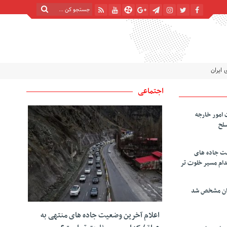
شنبه, ۱۷ مرداد , ۱۴۰۵
| 24 صفر 1448
Saturday, 8 August , 2026
 ایران
اجتماعی
 امور خارجه
سلح
یت جاده های
دام مسیر خلوت تر
دان مشخص شد
اعلام آخرین وضعیت جاده های منتهی به