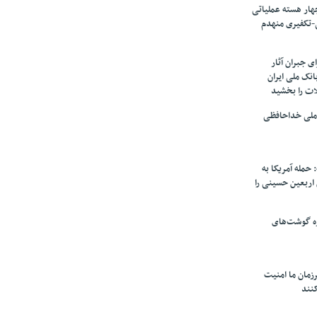
ار هسته‌ عملیاتی
-تکفیری منهدم
 جبران آثار
بانک ملی ایران
ات را بخشید
 ملی خداحافظی
 حمله آمریکا به
ن اربعین حسینی را
ره گوشت‌های
زمان ما امنیت
کنند