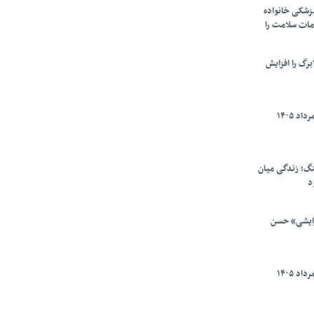
پزشکی خانواده
مات سلامت را
برگ را افزایش
گ؛ زندگی میان
د
رایشی» حسن