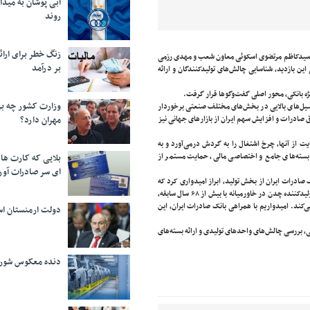
آبی پوشان به میدا
روند
زنگ خطر برای ارائه
ه، سیدکاظم مرتضوی اسکوئی معاون شعب و مهدی رزمی
بر درآمد
این بازدید، شناسایی چالش‌های تولیدکنندگان و ارائه
ژه بانکی، محور اصلی گفت‌وگوها قرار گرفت.
وزارت کشور چه برن
نسیل‌های بالایی در بخش‌های مختلف صنعتی برخوردار
ق صادرات و افزایش سهم ایران از بازارهای جهانی نیز
مهران دارد؟
ت از آنها، چرخ اشتغال را به گردش درمی‌آورد و به
 بسته‌های جامع و اختصاصی مالی، حمایت مستمر از
بلایی که کارت های
ای سر صادرات آور
صادرات ایران از بخش تولید، ابراز امیدواری کرد که
همکاری‌های بلندمدت و راهبردی دو طرف تداوم یابد. وی گفت: این شرکت به عنوان نخستین تولیدکننده چدن در خاورمیانه با بیش از ۶۸ سال سابقه،
ادر می‌کند. امیدواریم با همراهی بانک صادرات ایران، این
دولت ارمنستان اس
، بررسی چالش‌های واحدهای تولیدی و ارائه بسته‌های
دنده معکوس شورا