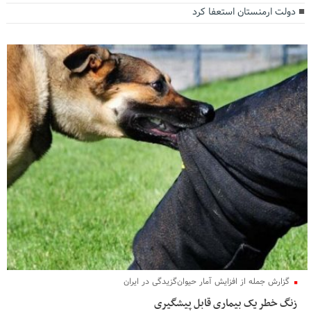
دولت ارمنستان استعفا کرد
چگونه و چه زمانی از دشمنان انتقام بگیریم
همانطور که می‌دانید دشمن خناس در سال‌های پس از انقلاب به شکل‌های مختلف در پی
ضربه زدن به این نظام مقدس بوده و حتی عنوان‌کرده در این سال‌ها لحظه‌ای از سرنگون
کردن جمهوری ‌اسلامی غافل نبوده لذا تاکنون کشور عزیزمان ایران تاوان زیادی پرداخت کرده
است، از جنگ تحمیلی گرفته که درابتدای انقلاب در آن بیش از 40 کشور با هم متحد شده و
یک دیوانه‌ای به‌نام صدام را به‌جان مردم‌مان انداختند و با پشتیبانی حمایت همه جانبه نظامی
و مالی و استراتژیک از این ملعون بیش از 300 هزار نفر از بهترین جوانان‌مان را به خاک و
خون کشیدند و بسیاری از شهرهای کشورمان را نیز به تلی از خاکستر تبدیل کردند.