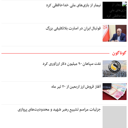
نیمار از بازی‌های ملی خداحافظی کرد
نام من عشق است
نیمه مرطوب ماه
میوه های آرزو رسیدنی است
فوتبال ایران در اسارت بلاتکلیفی بزرگ
ایستگاه استجابت دعا
به باغ همسفران
اگر عاشق کسی دیگر شوم
گوناگون
بوی تو
نفت سپاهان ۹۰ میلیون دلار ارزآوری کرد
تو در کنج خانه و من رو به راهی دور
دوست داشتن
آب
آغاز فروش ارز اربعین از ۲۰ تیر ماه
نخستین نگاه
تو نیستی که ببینی
من و تو، درخت و بارون
جزئیات مراسم تشییع رهبر شهید و محدودیت‌های پروازی
مهربانی را بیاموزیم
یک روز می‌آیی که من