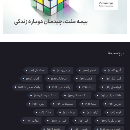
برچسب‌ها
آمریکا
اخبار
اربعین
استقلال
(31)
(32)
(302)
(32)
اسرائیل
اقتصاد
انتخابات
ایران
(160)
(82)
(66)
(39)
ایرانسل
بانک
بانک سینا
بانک صادرات
(62)
(32)
(71)
(58)
بانک مرکزی
بانک مسکن
بانک پارسیان
(48)
(39)
(29)
بورس
بیمه
تسهیلات
تهران
(32)
(33)
(52)
(57)
تورم
تولید
جمله
جنگ
(38)
(31)
(42)
(56)
جواد لگزیان
خبر
خبر روز
دولت
(73)
(148)
(58)
(30)
رئیس جمهور
رئیسی
روزنامه
(197)
(47)
(29)
روزنامه جمله
سایه برین
صادرات
غزه
(32)
(29)
(91)
(299)
فلسطین
مازندران
مجلس
مردم
(33)
(70)
(29)
(34)
مسعود پزشکیان
مسکن
مشهد
(31)
(42)
(69)
ملیحه منوری
همراه اول
وزیر صمت
(30)
(127)
(105)