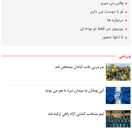
وقتی می میرم
تو را دوست می دارم
دردواره‌ ها
روبروی من فقط تو بوده ای
تا انتها حضور
ساده رنگ
روشنی، من، گل، آب
ورزشی
بوسه‌های باران
سرمربی نفت آبادان مشخص شد
تکلیف دل
بهار غریب
دلم برای کسی تنگ است
آبی پوشان به میدان نبرد با هم می روند
هنر گام زمان
در کوچه سار شب
تیم منتخب کشتی آزاد راهی ترکیه شد
رویای آشنا
تو کیستی ؟
پشت دریاها