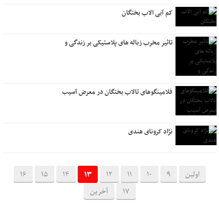
کم آبی الاب بختگان
تاثیر مخرب زباله های پلاستیکی بر زندگی و
فلامینگوهای تالاب بختگان در معرض آسیب
نژاد کرونای هندی
اولین
9
10
11
12
13
14
15
16
17
آخرین