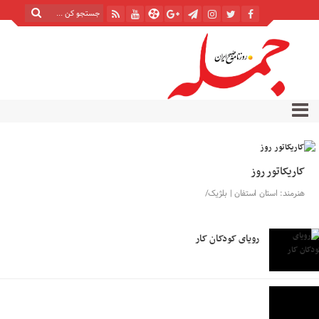
کاریکاتور روز
هنرمند: استان استفان | بلژیک/
رویای کودکان کار