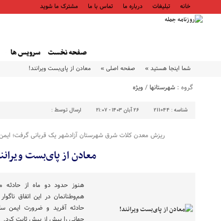
خانه
تبلیغات
درباره ما
تماس با ما
مشترک ما شوید
صفحه نخست
سرویس ها
شما اینجا هستید »
صفحه اصلی »
معادن از پای‌بست ویرانند!
گروه :
شهرستانها
/
ویژه
شناسه :
211044
۲۶ آبان ۱۴۰۳ - ۲۱:۰۷
ارسال توسط :
ریزش معدن کلات شرق شهرستان آزادشهر یک قربانی گرفت؛ ایمن‌
معادن از پای‌بست ویرانن
هم‌وطنانمان در این اتفاق ناگو
حادثه آفرید و ضرورت ایمن ساز
جهانی را بیش از پیش ثابت کرد.