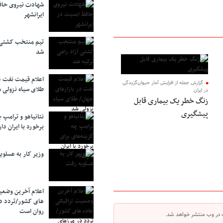
شهادت نیروی حاف
ایرانشهر
تیم منتخب کشتی آ
شد
اعلام قیمت نفت د
گزارش جمله از افزایش آمار حیوان‌گزیدگی
طلای سیاه نزولی 
در ایران
زنگ خطر یک بیماری قابل
پیشگیری
نتانیاهو و ترامپ 
برخورد با ایران دار
وزیر کار به عسلوی
اعلام آخرین وضعی
های کشور/تردد د
روان است
 در وب منتشر خواهد شد.