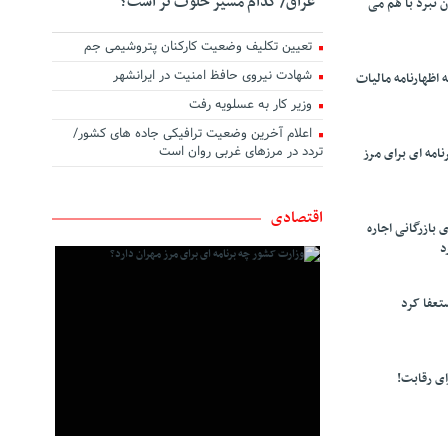
عراق/ کدام مسیر خلوت تر است؟
ن نبرد با هم می
تعیین تکلیف وضعیت کارکنان پتروشیمی جم
شهادت نیروی حافظ امنیت در ایرانشهر
 اظهارنامه مالیات
وزیر کار به عسلویه رفت
اعلام آخرین وضعیت ترافیکی جاده های کشور/
تردد در مرزهای غربی روان است
امه ای برای مرز
اقتصادی
 بازرگانی اجاره
د
تعفا کرد
ی رقابت!