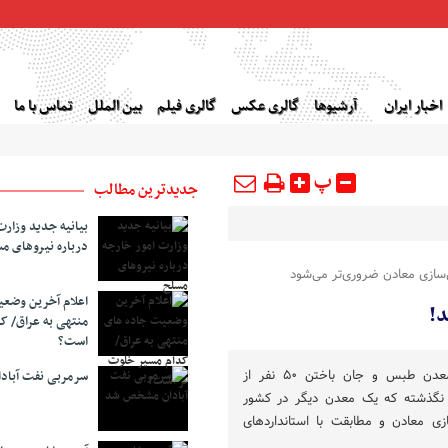
اخبار ایران
آرشیوها
گالری عکس
گالری فیلم
بین الملل
تماس با ما
پ
جدیدترین مطالب
بیانیه جدید وزارت
درباره نیروهای م
سازی معادن ضروری‌تر می‌شود
اعلام آخرین وضع
د!
منتهی به عراق/ ک
است؟
هنوز حدود دو ماه از حادثه معدن طبس و جان باختن ۵۰ نفر از
سرمربی نفت آبا
ار نگذشته که یک معدن دیگر در کشور
ی معادن و مطابقت با استانداردهای