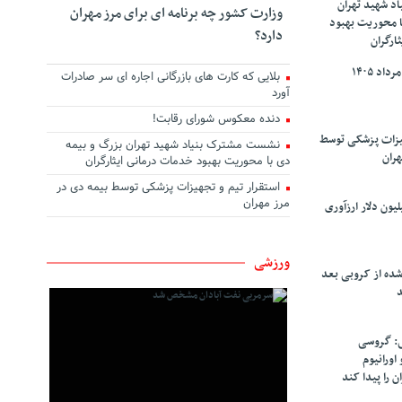
د شهید تهران
وزارت کشور چه برنامه ای برای مرز مهران
ا محوریت بهبود
دارد؟
ارگران
بلایی که کارت های بازرگانی اجاره ای سر صادرات
آورد
دنده معکوس شورای رقابت!
هیزات پزشکی توسط
نشست مشترک بنیاد شهید تهران بزرگ و بیمه
هران
دی با محوریت بهبود خدمات درمانی ایثارگران
استقرار تیم و تجهیزات پزشکی توسط بیمه دی در
مرز مهران
سپاهان ۹۰ میلیون دلار ارزآوری
ورزشی
شده از کروبی بعد
د
: گروسی
۴۰۰ کیلو اورانیوم
ن را پیدا کند