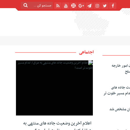
پنج شنبه, ۱۵ مرداد , ۱۴۰۵
| 22 صفر 1448
Thursday, 6 August , 2026
اجتماعی
 امور خارجه
سلح
یت جاده های
دام مسیر خلوت تر
دان مشخص شد
اعلام آخرین وضعیت جاده های منتهی به