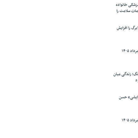
پزشکی خانواده
مات سلامت را
برگ را افزایش
گ؛ زندگی میان
د
رایشی» حسن