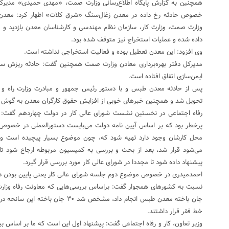
همچنین به گزارش پایگاه اطلاع‌رسانی وزارت صمت، «مهدی حمیدی» مدیرکل
خصوص حادثه رخ داده در معدن زغال‌سنگ «شرق کلات» اظهار کرد: معدن
وزارت صمت، وزارت کار، سازمان نظام مهندسی و کارشناسان معدن بازدید و 
داده شده و عملیات استخراج نیز متوقف شده بود.
وی افزود: این معدن تعطیل بوده و فعالیت استخراجی نداشته است.
مدیرکل دفتر بهره‌برداری معادن وزارت صمت همچنین گفت: حادثه ریزش سن
ایمن‌سازی اتفاق افتاده است.
پس از حادثه معدن طبس و با دستور رئیس جمهور و مبادرت وزارت راه و ش
تحویل شد و همچنین خبرهای خوبی از افزایش حقوق کارگران معدن به گوش می
رفاه اجتماعی در نخستین نشست شورای عالی کار در دولت چهاردهم گفت: م
پرخطر بود که بر اساس آیین نامه دولت می‌بایست دستورالعملی در خصو
محل کارشان وجود دارد تهیه شود که، چون موضوع بسیار پیچیده است و
می‌شود قرار شد، بعد از بحث و بررسی به کمیسیون مربوطه ارجاع شود ت
پیشنهاد داده شود تا مجددا در شورای عالی کار مورد بررسی قرار گیرد.
احمدمیدری در خصوص موضوع دوم جلسه شورای عالی کار یعنی پایین بودن د
نسبت به کشور‌های همجوار گفت: براساس بررسی‌هایی که معاونت رفاه وزارت تع
جان باخته معدن طبس انجام داد، مشخص شد
خط فقر قرار داشتند.
وزیر تعاون، کار و رفاه اجتماعی گفت: پیشنهاد اول این است که ما بر اساس