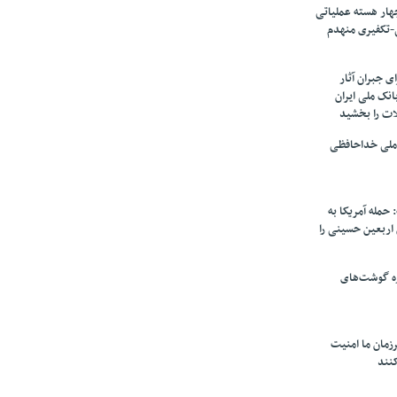
ار هسته‌ عملیاتی
-تکفیری منهدم
 جبران آثار
بانک ملی ایران
ات را بخشید
 ملی خداحافظی
 حمله آمریکا به
ن اربعین حسینی را
ره گوشت‌های
زمان ما امنیت
کنند