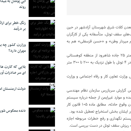
آبی پوشان به میدا
روند
زنگ خطر برای ارائه
بح پنجشنبه ۲۴ آبان‌ماه ۳ نفر از کارگران معدن کلات شرق شهرستان آزادشهر در حین
بر درآمد
) بودند که بر اثر ریزش سنگ‌های سقف تونل، متأسفانه یکی از کارگران
اسم میردار وطن» و «حسن قزسفلی» هم به
وزارت کشور چه برن
مهران دارد؟
معدن کلات یکی از ۱۱ معدن زغال‌سنگ فعال استان گلستان است و در کیلومتر ۲۵ جاده شاهرود از منطقه کوهستانی
شهرستان آزادشهر واقع شده است. این معدن نزدیک به ۳۰ نفر کارگر دارد که در ۴ تونل با طول نزدیک به ۲۰۰ تا ۳۰۰ متر
بلایی که کارت های
ای سر صادرات آور
زارت تعاون کار و رفاه اجتماعی و وزارت
دولت ارمنستان اس
 اساس گزارش سربازرس سازمان نظام مهندسی
اخته شده و موارد غیرایمن از جمله درباره سیستم
نگهداری و تهویه معدن مشاهده و ثبت شده است. از همین‌رو به دلیل امکان وقوع حادثه، مطابق ماده ۱۰۵ قانون کار
دنده معکوس شورا
ر ایشان بخش استخراج تعطیل شده بود.
یستم نگهداری و رفع خطرات مربوطه اجازه
علت ریزش سقف تونل در دست بررسی است.