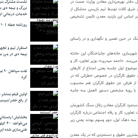
 دفتر بهره‌برداری معادن وزارت صمت در
نشست مشترک بنیا
بزرگ و بیمه دی ب
 شرق کلات توسط تیم بازرسی متشکل از
خدمات درمانی ایث
بر اساس این بازدید معدن ناایمن تشخیص
روزنامه جمله | ۱۰ مرداد ۱۴۰۵
گ در حین تعمیر و نگهداری و در راستای
استقرار تیم و تج
هرسازی خانه‌های جانباختگان این حادثه
بیمه دی در مرز م
‌رسد. «احمد میدری»، وزیر تعاون، کار و
وضوع اول جلسه یعنی امتناع از کار‌های
نفت 
ص حقوق کارگران در خصوص خطراتی که در
کرد
 از طرفی جز حقوق کارگران هم محسوب
ا با رویه مشخص دستور العمل سه جانبه
اولین فیلم منتشر 
از رفع حصر/ببینی
ستمزد کارگران معادن زغال سنگ کشورمان
اون، کار و رفاه اجتماعی درباره کارگران
بخشایش اردستانی
 ۳۰ جان باخته این سانحه در سه دهک اول، دوم وسوم بودند یعنی زیر
می‌خواهد 
غنی‌سازی شده ایرا
 بیشترین حقوق و دستمزدی که در یک معدن