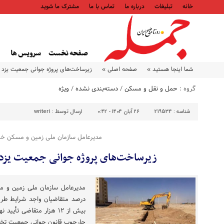
خانه
تبلیغات
درباره ما
تماس با ما
مشترک ما شوید
صفحه نخست
سرویس ها
شما اینجا هستید »
صفحه اصلی »
زیرساخت‌های پروژه جوانی جمعیت یزد 
گروه :
حمل و نقل و مسکن
/
دسته‌بندی نشده
/
ویژه
شناسه :
219534
۲۶ آبان ۱۴۰۴ - ۰:۴۲
ارسال توسط :
writer1
مدیرعامل سازمان ملی زمین و مسکن خبر
زیرساخت‌های پروژه جوانی جمعیت یزد
درصد متقاضیان واجد شرایط طرح 
چارچوب قانون جوانی جمعیت تخ