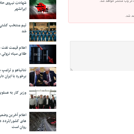
 در وب منتشر خواهد شد.
شهادت نیروی حاف
ایرانشهر
هد شد.
تیم منتخب کشتی آ
شد
اعلام قیمت نفت د
طلای سیاه نزولی 
نتانیاهو و ترامپ 
برخورد با ایران دار
وزیر کار به عسلوی
اعلام آخرین وضعی
های کشور/تردد د
روان است