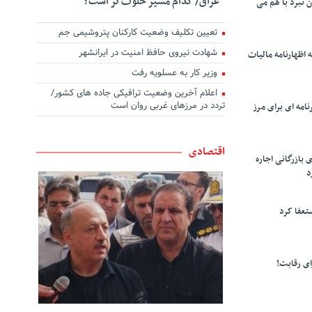
عراق/ کدام مسیر خلوت تر است؟
ن نبرد با هم می
تعیین تکلیف وضعیت کارکنان پتروشیمی جم
شهادت نیروی حافظ امنیت در ایرانشهر
 اظهارنامه مالیات
وزیر کار به عسلویه رفت
اعلام آخرین وضعیت ترافیکی جاده های کشور/
تردد در مرزهای غربی روان است
امه ای برای مرز
اقتصادی
 بازرگانی اجاره
د
تعفا کرد
ی رقابت!