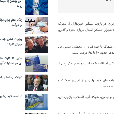
آبی پوشان به میدا
روند
زنگ خطر برای ارائه
ان، در بازدید میدانی خبرنگاران از شهرک
بر درآمد
 شورای مسکن استان درباره نحوه واگذاری
وزارت کشور چه برن
مهران دارد؟
ین و مسکن اظهار کرد: مجموعه ۵۹۷ واحدی این شهرک با بهره‌گیری از معماری سنتی یزد
۶۵ درصد است.
بلایی که کارت های
ای سر صادرات آور
سی پروژه را نیز تشریح کرد و گفت: در فاز ۶ تنها یک لاین آسفالت شده است و لاین دیگر پس از
دولت ارمنستان اس
واحدهای خود را پس از اجرای اسکلت و
جام دهند.
دنده معکوس شورا
ی و جدول، شبکه آب، فاضلاب، بازچرخانی،