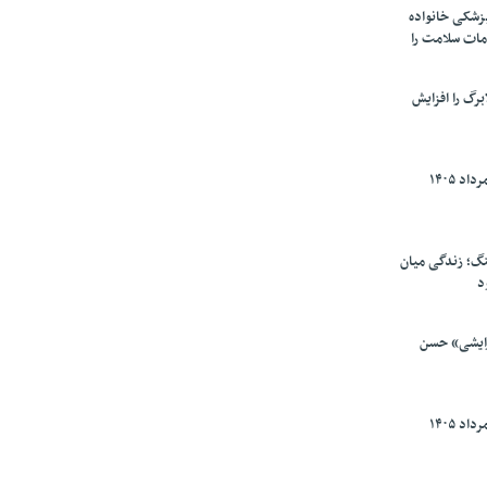
پزشکی خانواده
مات سلامت را
برگ را افزایش
گ؛ زندگی میان
د
رایشی» حسن