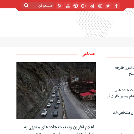
پنج شنبه, ۱۵ مرداد , ۱۴۰۵
| 22 صفر 1448
Thursday, 6 August , 2026
اجتماعی
 امور خارجه
سلح
یت جاده های
دام مسیر خلوت تر
دان مشخص شد
اعلام آخرین وضعیت جاده های منتهی به