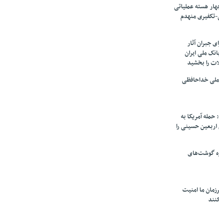
ار هسته‌ عملیاتی
-تکفیری منهدم
 جبران آثار
بانک ملی ایران
ات را بخشید
 ملی خداحافظی
 حمله آمریکا به
ن اربعین حسینی را
ره گوشت‌های
زمان ما امنیت
کنند