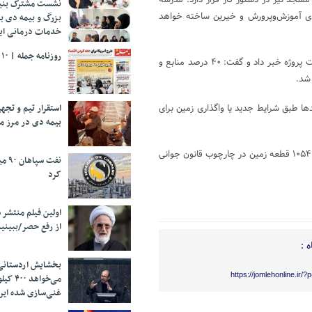
جد نیز در دستور کار قرار دارد. مدرسه
نشست مشترک بنیا
 مشارکت ۵۰ درصدی سازمان ملی زمین و مسکن و ۵۰ درصدی آموزش‌وپرورش و خیرین ساخته خواهد
بزرگ و بیمه دی ب
خدمات درمانی ایث
روزنامه جمله | ۱۰ مرداد ۱۴۰۵
وی همچنین از توافق با فرماندهی نیروی انتظامی برای ساخت پاسگاه در سایت پروژه خبر داد و گفت: ۴۰ درصد منابع و
ها طبق شرایط جدید یا واگذاری زمین برای
استقرار تیم و تج
بیمه دی در مرز م
به گفته وی، در استان یزد بیش از ۱۲ هزار متقاضی تأیید نهایی شده و تاکنون ۱۰۵۴ قطعه زمین در چارچوب قانون جوانی
نفت 
کرد
اولین فیلم منتشر 
از رفع حصر/ببینی
 :
بخشایش اردستانی
https://jomlehonline.ir/
می‌خواهد 
غنی‌سازی شده ایرا