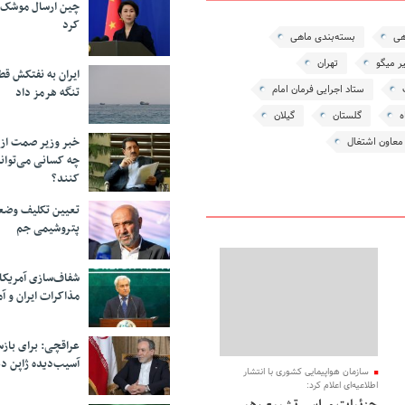
چین ارسال موشک ب
کرد
هی
بسته‌بندی ماهی
ر میگو
تهران
ایران به نفتکش قط
ستاد اجرایی فرمان امام
تنگه هرمز داد
ه
گلستان
گیلان
خبر وزیر صمت از 
معاون اشتغال
چه کسانی می‌توانن
کنند؟
تعیین تکلیف وضع
پتروشیمی جم
شفاف‌سازی آمریکا
مذاکرات ایران و آم
عراقچی: برای باز
آسیب‌دیده ژاپن دع
سازمان هواپیمایی کشوری با انتشار
اطلاعیه‌ای اعلام کرد: