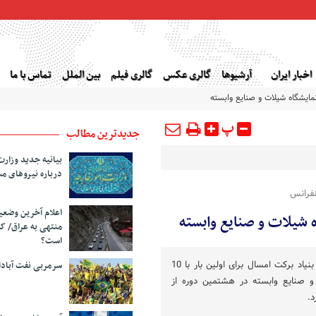
اخبار ایران
آرشیوها
گالری عکس
گالری فیلم
بین الملل
تماس با ما
مایشگاه شیلات و صنایع وابسته
پ
جدیدترین مطالب
بیانیه جدید وزارت
درباره نیروهای م
اعلام آخرین وضع
 شیلات و صنایع وابسته
منتهی به عراق/ ک
است؟
معاون اشتغال بنیاد برکت گفت: بنیاد برکت امسال برای اولین بار با 10
سرمربی نفت آبا
 صنایع وابسته در هشتمین دوره از
.