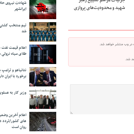
جزئیات مراسم تشییع رهبر
شهادت نیروی حاف
شهید و محدودیت‌های پروازی
ایرانشهر
تیم منتخب کشتی آ
شد
 در وب منتشر خواهد شد.
اعلام قیمت نفت د
طلای سیاه نزولی 
هد شد.
نتانیاهو و ترامپ 
برخورد با ایران دار
وزیر کار به عسلوی
اعلام آخرین وضعی
های کشور/تردد د
روان است