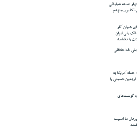
ار هسته‌ عملیاتی
-تکفیری منهدم
 جبران آثار
بانک ملی ایران
ات را بخشید
 ملی خداحافظی
 حمله آمریکا به
ن اربعین حسینی را
ره گوشت‌های
زمان ما امنیت
کنند