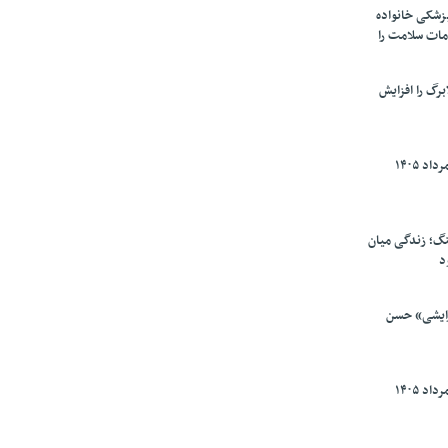
پزشکی خانواده
مات سلامت را
برگ را افزایش
گ؛ زندگی میان
د
رایشی» حسن