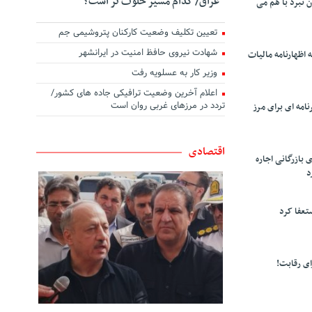
عراق/ کدام مسیر خلوت تر است؟
ن نبرد با هم می
تعیین تکلیف وضعیت کارکنان پتروشیمی جم
شهادت نیروی حافظ امنیت در ایرانشهر
 اظهارنامه مالیات
وزیر کار به عسلویه رفت
اعلام آخرین وضعیت ترافیکی جاده های کشور/
تردد در مرزهای غربی روان است
امه ای برای مرز
اقتصادی
 بازرگانی اجاره
د
تعفا کرد
ی رقابت!