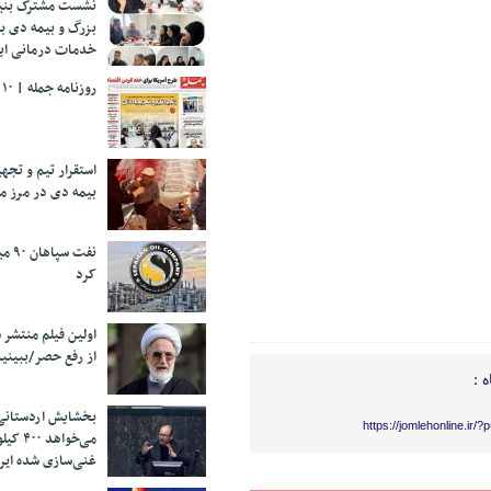
نشست مشترک بنیا
بزرگ و بیمه دی ب
خدمات درمانی ایث
روزنامه جمله | ۱۰ مرداد ۱۴۰۵
استقرار تیم و تج
بیمه دی در مرز م
نفت 
کرد
اولین فیلم منتشر 
از رفع حصر/ببینی
 :
بخشایش اردستانی
https://jomlehonline.ir/
می‌خواهد 
غنی‌سازی شده ایرا