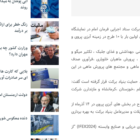
آبی پوشان به میدا
روند
زنگ خطر برای ارائه
رکت ستاد اجرایی فرمان امام در نمایشگاه
بر درآمد
شیلات وصنایع وابسته برای اولین بار خبر داد و گفت: بنیاد برکت امسال برای اولین بار با ۱۰ طرح در زمینه آبزی پروی و
وزارت کشور چه برن
ی ،بهداشتی و غذای جلبک ، تکثیر میگو و
مهران دارد؟
 ، پرورش ماهیان خاویاری ،فرآوری صدف
ماهی و مجتمع های پرورش ماهی در این
بلایی که کارت های
ای سر صادرات آور
د حمایت بنیاد برکت قرار گرفته است گفت:
قم ،خوزستان ،کرمانشاه و مازندارن شرکت
دولت ارمنستان اس
نیازی توضیح داد: در هشتمین دوره از نمایشگاه شیلات و صنایع وابسته ۴ طرح در بخش های آبزی پروی در ۱۴ آذرماه از
ت و مدیرعامل بنیاد برکت به بهره برداری
دنده معکوس شورا
گفتنی است هشتمین نمایشگاه بین المللی شیلات، آبزیان، ماهیگیری، غذاهای دریایی و صنایع وابسته (IFEX2024) “از