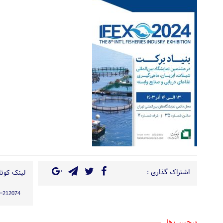
اشتراک گذاری :
لینک کوتاه
?p=212074
برچسب ها