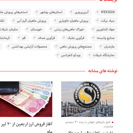
IFEX2024
آبزی‌پروری
استان‌های بوشهر
استخرهای پرورش ما
بنیاد برکت
پرورش ماهیان خاویاری
پرورش ماهیان گرم آبی
تکثی
جهاد کشاورزی
خوراک ماهی‌های زینتی
خوزستان
سازمان شیلات
صنایع وابسته
فرآوری جلبک
فرآوری صدف
قم
کرمانشا
مازندران
مجتمع‌های پرورش ماهی
محصولات آرایشی بهداشتی
نمایشگاه شیلات
ویدئو کنفرانس
نوشته های مشابه
فتح بازارهای جهانی با رشد ۴۱ درصدی
آغاز فروش ارز اربعین از ۲۰ تیر
صادرات؛
ماه