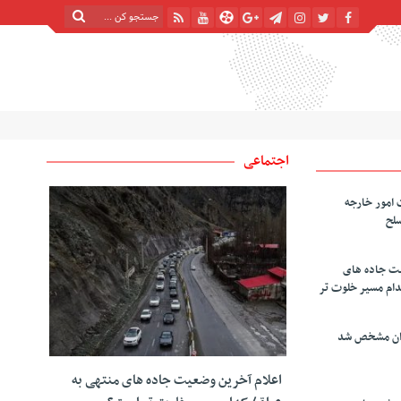
شنبه, ۱۷ مرداد , ۱۴۰۵
| 24 صفر 1448
Saturday, 8 August , 2026
اجتماعی
 امور خارجه
سلح
یت جاده های
دام مسیر خلوت تر
دان مشخص شد
اعلام آخرین وضعیت جاده های منتهی به