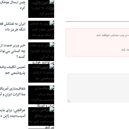
چین ارسال موشک ب
کرد
ایران به نفتکش قط
تنگه هرمز داد
 در وب منتشر خواهد شد.
خبر وزیر صمت از 
هد شد.
چه کسانی می‌توانن
کنند؟
تعیین تکلیف وضع
پتروشیمی جم
شفاف‌سازی آمریکا
مذاکرات ایران و آم
عراقچی: برای باز
آسیب‌دیده ژاپن دع