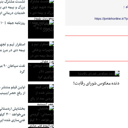
نشست مشترک بنیا
 :
بزرگ و بیمه دی ب
خدمات درمانی ایث
https://jomlehonline.ir/
روزنامه جمله | ۱۰ مرداد ۱۴۰۵
استقرار تیم و تج
بیمه دی در مرز م
نفت 
کرد
دنده معکوس شورای رقابت!
اولین فیلم منتشر 
از رفع حصر/ببینی
بخشایش اردستانی
می‌خواهد 
غنی‌سازی شده ایرا