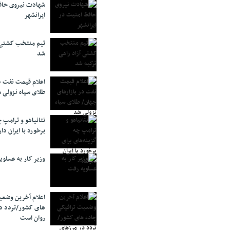
شهادت نیروی حاف
ایرانشهر
تیم منتخب کشتی آ
شد
اعلام قیمت نفت د
طلای سیاه نزولی 
نتانیاهو و ترامپ 
برخورد با ایران دار
وزیر کار به عسلوی
اعلام آخرین وضعی
های کشور/تردد د
روان است