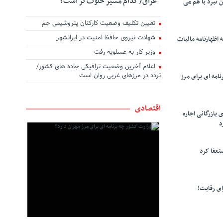
عراق/ کدام مسیر خلوت تر است؟
ن نبرد با هم می
تعیین تکلیف وضعیت کارکنان پتروشیمی جم
شهادت نیروی حافظ امنیت در ایرانشهر
 اظهارنامه مالیات
وزیر کار به عسلویه رفت
اعلام آخرین وضعیت ترافیکی جاده های کشور/
تردد در مرزهای غربی روان است
امه ای برای مرز
اقتصادی
 بازرگانی اجاره
د
تعفا کرد
ی رقابت!