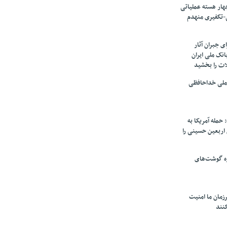
ار هسته‌ عملیاتی
-تکفیری منهدم
 جبران آثار
بانک ملی ایران
ات را بخشید
 ملی خداحافظی
 حمله آمریکا به
ن اربعین حسینی را
ره گوشت‌های
زمان ما امنیت
کنند