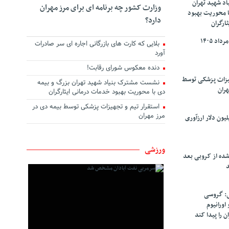
د شهید تهران
وزارت کشور چه برنامه ای برای مرز مهران
ا محوریت بهبود
دارد؟
ارگران
بلایی که کارت های بازرگانی اجاره ای سر صادرات
آورد
دنده معکوس شورای رقابت!
هیزات پزشکی توسط
نشست مشترک بنیاد شهید تهران بزرگ و بیمه
هران
دی با محوریت بهبود خدمات درمانی ایثارگران
استقرار تیم و تجهیزات پزشکی توسط بیمه دی در
مرز مهران
سپاهان ۹۰ میلیون دلار ارزآوری
ورزشی
شده از کروبی بعد
د
: گروسی
۴۰۰ کیلو اورانیوم
ن را پیدا کند