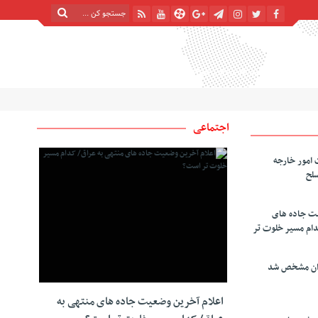
شنبه, ۱۷ مرداد , ۱۴۰۵
| 24 صفر 1448
Saturday, 8 August , 2026
اجتماعی
 امور خارجه
سلح
یت جاده های
دام مسیر خلوت تر
دان مشخص شد
اعلام آخرین وضعیت جاده های منتهی به