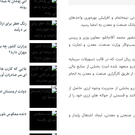
آبی پوشان به میدا
روند
ی نیمه‌تمام و افزایش بهره‌وری واحدهای
زنگ خطر برای ارائه
و بانک صنعت و معدن به امضا رسید.
بر درآمد
حضور محمد آقاجانلو، معاون وزیر و رییس
کسب‌وکار وزارت صنعت، معدن و تجارت و
وزارت کشور چه برن
مهران دارد؟
نامه، سقف منابع مالی پیش‌بینی‌شده ۱۲۰ هزار میلیارد ریال است که در قالب تسهیلات سرمایه
یدرو متعهد شده است بخشی از منابع مالی
بلایی که کارت های
از طریق کارگزاری صنعت و معدن به انجام
ای سر صادرات آور
رو بخشی از مدیریت وجوه ارزی حاصل از
دولت ارمنستان اس
د و قسمتی از حواله های ارزی خود را از
دنده معکوس شورا
 صنعتی و معدنی، ایجاد اشتغال پایدار و