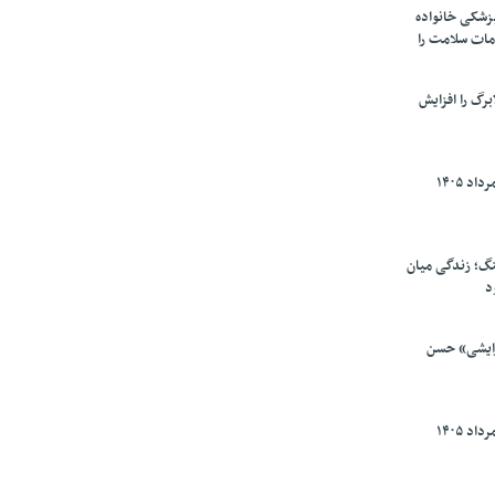
پزشکی خانواده
مات سلامت را
برگ را افزایش
گ؛ زندگی میان
د
رایشی» حسن