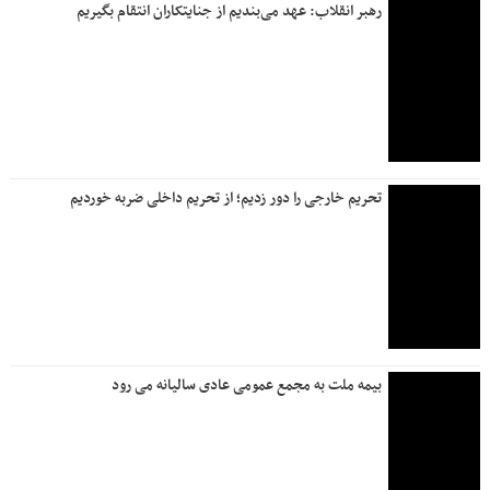
رهبر انقلاب: عهد می‌بندیم از جنایتکاران انتقام بگیریم
تحریم خارجی را دور زدیم؛ از تحریم داخلی ضربه خوردیم
بیمه ملت به مجمع عمومی عادی سالیانه می رود
آزمون‌های نهایی؛ ستون پنهان کیفیت آموزش
گزارش یک عملیات بزرگ؛ از ریل و جاده تا آسمان ایران
روزنامه جمله پنجشنبه ۱۸ تیر ۱۴۰۵