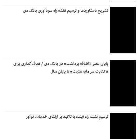
بانک دی، از کاهش ۹۸درصدی زیان سرمایه‌گذاری‌ها تا چرخش
بنیادی به سمت سودآوری
فروش ارز به زائرین اربعین حسینی در شعب منتخب بانک ملی
ایران آغاز شد + لیست شعب منتخب
ترسیم نقشه راه بانک ملی برای آینده توسط سیفی؛ از توسعه
زیرساخت‌های فناوری تا اصلاح مدل کسب و کار
راه‌اندازی «شعبه مجازی» شروع فصلی نو در ارائه خدمات