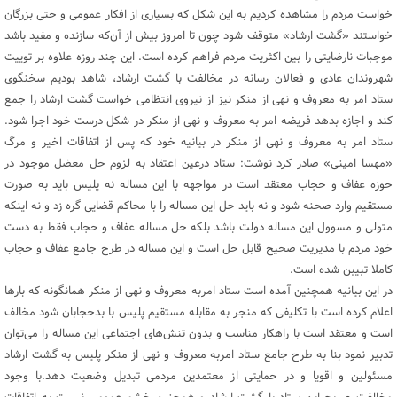
خواست مردم را مشاهده کردیم به این شکل که بسیاری از افکار عمومی و حتی بزرگان
خواستند «گشت ارشاد» متوقف شود چون تا امروز بیش از آن‌که سازنده و مفید باشد
موجبات نارضایتی را بین اکثریت مردم فراهم کرده است. این چند روزه علاوه بر توییت
شهروندان عادی و فعالان رسانه در مخالفت با گشت ارشاد، شاهد بودیم سخنگوی
ستاد امر به معروف و نهی از منکر نیز از نیروی انتظامی خواست گشت ارشاد را جمع
کند و اجازه بدهد فریضه امر به معروف و نهی از منکر در شکل درست خود اجرا شود.
ستاد امر به معروف و نهی از منکر در بیانیه خود که پس از اتفاقات اخیر و مرگ
«مهسا امینی» صادر کرد نوشت: ستاد درعین اعتقاد به لزوم حل معضل موجود در
حوزه عفاف و حجاب معتقد است در مواجهه با این مساله نه پلیس باید به صورت
مستقیم وارد صحنه شود و نه باید حل این مساله را با محاکم قضایی گره زد و نه اینکه
متولی و مسوول این مساله دولت باشد بلکه حل مساله عفاف و حجاب فقط به دست
خود مردم با مدیریت صحیح قابل حل است و این مساله در طرح جامع عفاف و حجاب
کاملا تبیبن شده است.
در این بیانیه همچنین آمده است ستاد امربه معروف و نهی از منکر همانگونه که بار‌ها
اعلام کرده است با تکلیفی که منجر به مقابله مستقیم پلیس با بدحجابان شود مخالف
است و معتقد است با راهکار مناسب و بدون تنش‌های اجتماعی این مساله را می‌توان
تدبیر نمود بنا به طرح جامع ستاد امربه معروف و نهی از منکر پلیس به گشت ارشاد
مسئولین و اقویا و در حمایتی از معتمدین مردمی تبدیل وضعیت دهد.با وجود