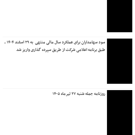
درآمد ۱۰ هزار میلیارد تومانی «بانک دی» در سال ۱۴۰۴
احتمال بروز اختلال در خدمات بانکداری الکترونیک بانک دی در
بامداد روز جمعه ۲۶ تیرماه
آخرین وضعیت ارائه خدمات بانک ملی ایران؛ از واریز سود سپرده
ها تا وصول چک
تفاهم‌نامه بانک دی و دبیرخانه توسعه دریامحور؛ گامی استراتژیک
برای حمایت از اقتصاد مکران و تکریم ایثارگران مناطق ساحلی
قدردانی مدیرعامل بانک دی از تلاشگران فناوری اطلاعات و
حراست