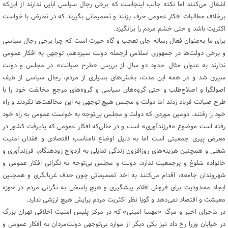
اشغال می‌کنند اما نکته جالب اینجاست که برخی رجال سیاسی ابایی ندارند از این‌که
برخلاف مطالبات افکار عمومی حرف بزنند و تصمیماتی بگیرند که در تعارض با خواست
اکثریت باشد و حتی خشم مردم را برانگیزد.
برای ما به‌عنوان فعال رسانه جای تعجب و گاه حیرت است که چرا برخی رجال سیاسی
و برخی دولت‌ها در جمهوری اسلامی ازجمله دولت سیزدهم، توجهی به افکار عمومی
ندارند به عنوان مثال حدود دو سال از بررسی «طرح صیانت» در مجلس و دولت
سپری شد و در همه این مدت، بخش‌های بسیاری از مردم، رجال سیاسی از طیف
اصولگرا و اصلاح‌طلب و حتی گروه‌های سیاسی و گروه‌های مرجع مخالفت خود را با
طرح صیانت فریاد زدند اما دولت و مجلس هیچ توجهی به این مخالفت‌ها نکردند و راه
خود را رفتند. دومین موردی که دولت و مجلس بی‌توجه به خواست عمومی به راه خود
رفته است موضوع «فرزندآوری» است و در حالی‌که افکار عمومی که پذیرفت کشور در
معرض پیری جمعیتی است اما به دلیل اوضاع نامناسب اقتصادی و فقدان امنیت
شغلی و همچنین هزینه‌های روزافزون زندگی تمایلی به ازدواج زودهنگام، فرزندآوری و
خانواده شلوغ و پرجمعیت ندارد، دولت و مجلس بی‌توجه به نگرانی افکار عمومی و
شهروندان جامعه، اقدام می‌کنند به اخذ تصمیماتی چون حذف غربالگری و همچنین
ایجاد محدودیت برای فروش اقلام پیشگیری و هیچ پاسخی به نگرانی مردم در حوزه
معیشت و اقتصاد نمی‌دهد و گویا نظر اکثریت مردم برایش هیچ ارزشی ندارد.
در ماجرای اخیر و مرگ «مهسا امینی» که در مرکز پلیس امنیت اخلاقی تهران بزرگ
در خیابان وزرا رخ داد نیز یکی دیگر از موارد بی‌توجهی دولت‌مردان به افکار عمومی و