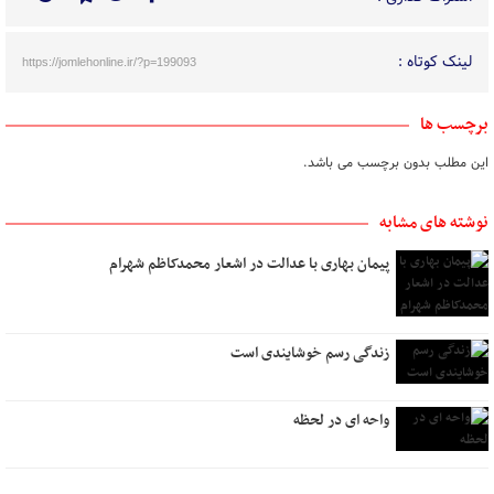
لینک کوتاه :
https://jomlehonline.ir/?p=199093
برچسب ها
این مطلب بدون برچسب می باشد.
نوشته های مشابه
پیمان بهاری با عدالت در اشعار محمدکاظم شهرام
زندگی رسم خوشایندی است
واحه ای در لحظه