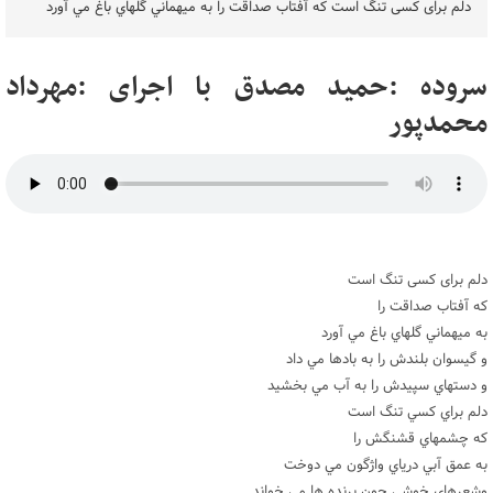
دلم برای کسی تنگ است که آفتاب صداقت را به ميهماني گلهاي باغ مي آورد
سروده :حمید مصدق با اجرای :مهرداد
محمدپور
دلم برای کسی تنگ است
که آفتاب صداقت را
به ميهماني گلهاي باغ مي آورد
و گيسوان بلندش را به بادها مي داد
و دستهاي سپيدش را به آب مي بخشيد
دلم براي کسي تنگ است
که چشمهاي قشنگش را
به عمق آبي درياي واژگون مي دوخت
وشعرهاي خوشي چون پرنده ها مي خواند