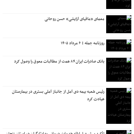
معمای «مافیای آرایشی» حسن روحانی
روزنامه جمله | ۶ مرداد ۱۴۰۵
بانک صادرات ایران ۸۴ همت از مطالبات معوق را وصول کرد
رئیس شعبه بیمه دی آمل از جانباز آملی بستری در بیمارستان
عیادت کرد
تأکید بر تسهیل ارائه خدمات درمانی به ایثارگران در استان زنجان