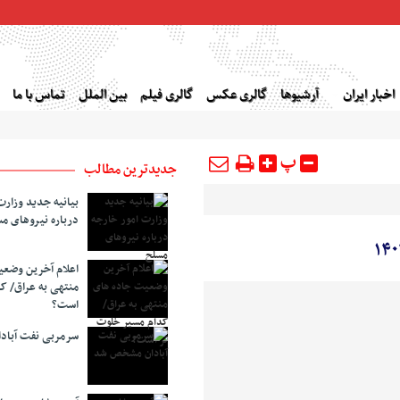
اخبار ایران
آرشیوها
گالری عکس
گالری فیلم
بین الملل
تماس با ما
پ
جدیدترین مطالب
بیانیه جدید وزارت
درباره نیروهای م
اعلام آخرین وضع
منتهی به عراق/ ک
است؟
سرمربی نفت آبا