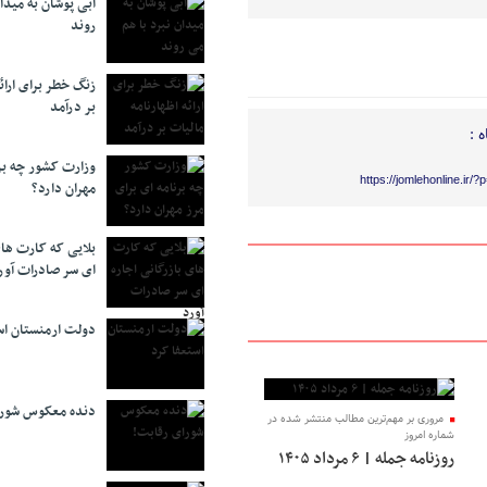
آبی پوشان به میدا
روند
زنگ خطر برای ارائه
بر درآمد
 :
وزارت کشور چه برن
https://jomlehonline.ir/
مهران دارد؟
بلایی که کارت های
ای سر صادرات آور
دولت ارمنستان اس
دنده معکوس شورا
مروری بر مهم‌ترین مطالب منتشر شده در
شماره امروز
روزنامه جمله | ۶ مرداد ۱۴۰۵