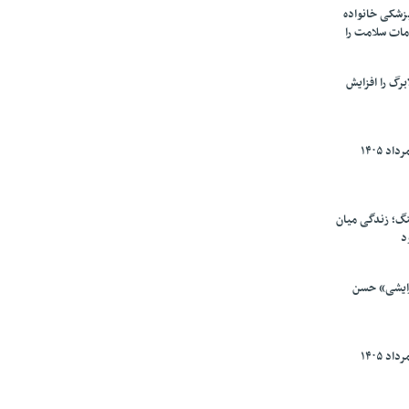
پزشکی خانواده
مات سلامت را
برگ را افزایش
گ؛ زندگی میان
د
رایشی» حسن