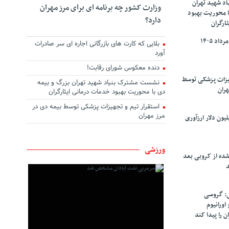
د شهید تهران
وزارت کشور چه برنامه ای برای مرز مهران
ا محوریت بهبود
دارد؟
ارگران
بلایی که کارت های بازرگانی اجاره ای سر صادرات
آورد
دنده معکوس شورای رقابت!
هیزات پزشکی توسط
نشست مشترک بنیاد شهید تهران بزرگ و بیمه
هران
دی با محوریت بهبود خدمات درمانی ایثارگران
استقرار تیم و تجهیزات پزشکی توسط بیمه دی در
مرز مهران
سپاهان ۹۰ میلیون دلار ارزآوری
ورزشی
شده از کروبی بعد
د
: گروسی
۴۰۰ کیلو اورانیوم
ن را پیدا کند