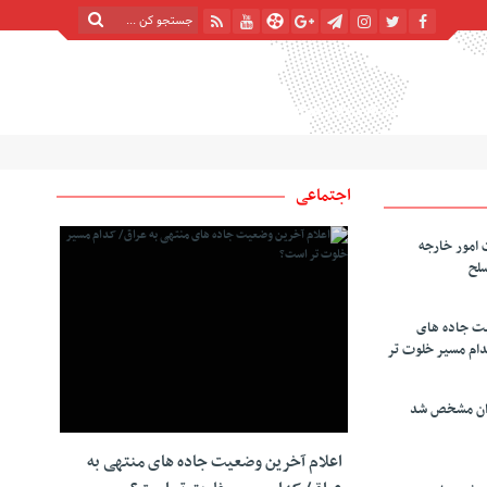
شنبه, ۱۷ مرداد , ۱۴۰۵
| 24 صفر 1448
Saturday, 8 August , 2026
اجتماعی
 امور خارجه
سلح
یت جاده های
دام مسیر خلوت تر
دان مشخص شد
اعلام آخرین وضعیت جاده های منتهی به