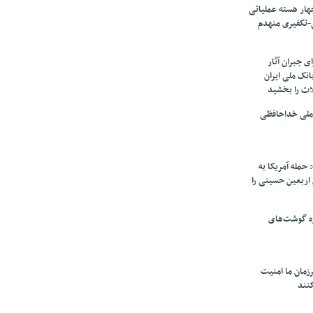
ار هسته‌ عملیاتی
-تکفیری منهدم
 جبران آثار
بانک ملی ایران
ات را بخشید
 ملی خداحافظی
 حمله آمریکا به
ن اربعین حسینی را
ره گوشت‌های
زمان ما امنیت
کنند