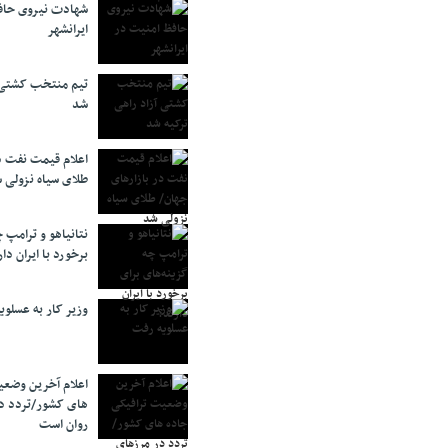
شهادت نیروی حاف
ایرانشهر
تیم منتخب کشتی آ
شد
اعلام قیمت نفت د
طلای سیاه نزولی 
نتانیاهو و ترامپ 
برخورد با ایران دار
وزیر کار به عسلوی
اعلام آخرین وضعی
های کشور/تردد د
روان است