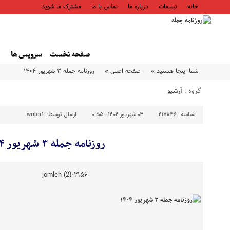
خانه
تبلیغات
درباره ما
تماس با ما
مشترک ما شوید
صفحه نخست
سرویس ها
شما اینجا هستید »
صفحه اصلی »
روزنامه جمله ۳ شهریور ۱۴۰۴
گروه :
آرشیو
شناسه :
217846
۰۳ شهریور ۱۴۰۴ - ۰:۵۵
ارسال توسط :
writer1
روزنامه جمله ۳ شهریور ۱۴۰۴
۲۱۵۶-jomleh (2)