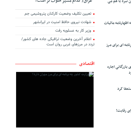
عراق/ کدام مسیر خلوت تر است؟
ن نبرد با هم می
تعیین تکلیف وضعیت کارکنان پتروشیمی جم
شهادت نیروی حافظ امنیت در ایرانشهر
 اظهارنامه مالیات
وزیر کار به عسلویه رفت
اعلام آخرین وضعیت ترافیکی جاده های کشور/
تردد در مرزهای غربی روان است
امه ای برای مرز
اقتصادی
 بازرگانی اجاره
د
تعفا کرد
ی رقابت!