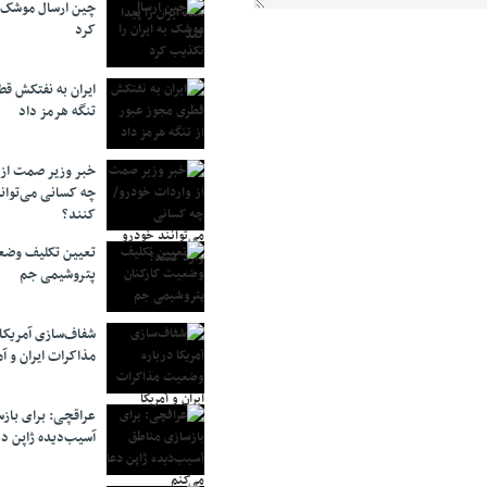
چین ارسال موشک ب
کرد
ایران به نفتکش قط
تنگه هرمز داد
خبر وزیر صمت از 
چه کسانی می‌توانن
کنند؟
تعیین تکلیف وضع
پتروشیمی جم
شفاف‌سازی آمریکا
مذاکرات ایران و آم
عراقچی: برای باز
آسیب‌دیده ژاپن دع