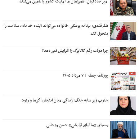
امیر صادقیان: همرزمان ما امنیت کشور را تأمین می‌کنند
ظفرقندی: برنامه پزشکی خانواده می‌تواند آینده خدمات سلامت را
متحول کند
چرا دولت رقم کالابرگ را افزایش نمی‌دهد؟
روزنامه جمله | ۷ مرداد ۱۴۰۵
جنوب زیر سایه جنگ؛ زندگی میان انفجار، گرما و رکود
معمای «مافیای آرایشی» حسن روحانی