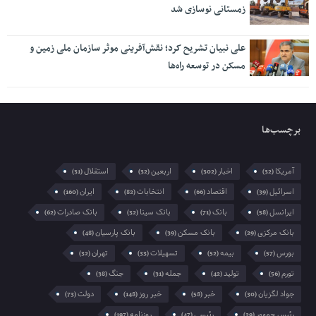
برچسب‌ها
آمریکا
اخبار
اربعین
استقلال
(31)
(32)
(302)
(32)
اسرائیل
اقتصاد
انتخابات
ایران
(160)
(82)
(66)
(39)
ایرانسل
بانک
بانک سینا
بانک صادرات
(62)
(32)
(71)
(58)
بانک مرکزی
بانک مسکن
بانک پارسیان
(48)
(39)
(29)
بورس
بیمه
تسهیلات
تهران
(32)
(33)
(52)
(57)
تورم
تولید
جمله
جنگ
(38)
(31)
(42)
(56)
جواد لگزیان
خبر
خبر روز
دولت
(73)
(148)
(58)
(30)
رئیس جمهور
رئیسی
روزنامه
(197)
(47)
(29)
روزنامه جمله
سایه برین
صادرات
غزه
(32)
(29)
(91)
(299)
فلسطین
مازندران
مجلس
مردم
(33)
(70)
(29)
(34)
مسعود پزشکیان
مسکن
مشهد
(31)
(42)
(69)