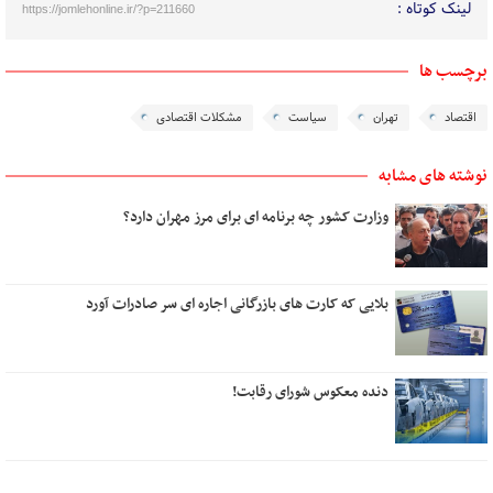
لینک کوتاه :
https://jomlehonline.ir/?p=211660
برچسب ها
اقتصاد
تهران
سیاست
مشکلات اقتصادی
نوشته های مشابه
وزارت کشور چه برنامه ای برای مرز مهران دارد؟
بلایی که کارت های بازرگانی اجاره ای سر صادرات آورد
دنده معکوس شورای رقابت!