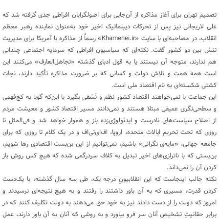
تصمیم تهران برای آغاز مذاکره از آن‌جایی برای اصولگرایان افراطی جدی گرفته شد که
علی لاریجانی نیز پس از تحرکات دیپلماتیک اخیر خود به‌عنوان نماینده رهبر معظم
انقلاب، در مصاحبه‌ای با سایت «Khamenei.ir» رسماً از مذاکره با آمریکا برای مدیریت
تنش بین دو کشور گفت. نکته‌ای که سیاسیون افراطی که سرمایه اجتماعی چندانی
هم ندارند، متوجه آن نیستند یا به قول ادبای گذشته «تجاهل‌العارف» می‌کنند این
است همه همت و تلاش دولت و کسانی که بر ضرورت مذاکره تأکید دارند، نجات
کشتی شکسته‌ای به نام اقتصاد ملی است.
این جماعت یا نمی‌خواهند اقتصاد کشور نظم و نَسَقی بگیرد یا این‌که گویا به کج‌فهمی
و سطحی‌نگری عمیقی مبتلا هستند و نمی‌دانند مسیر اقتصاد کشور و معیشت مردم
از اصلاح سیاست‌های نادرست و ایدئولوژی‌زده باز و هموار خواهد شد و فی‌المثل تا
روزی که تحت تحریم ایالات متحده، اروپا، اف‌ای‌تی‌اف و در یک کلام تا روزی که برای
جامعه جهانی، «مایه‌ی نگرانی» باشیم، نمی‌توانیم از این بن‌بست اقتصادی رها شویم،
بن‌بستی که با ناترازی‌های اخیر تبدیل به کلاف سردرگمی شده که هیچ کس روش باز
کردن آن را نمی‌داند.
نکته جالب اینجاست که این انقلابیونِ درجه یک، طی سه سال گذشته، با یک‌دست
کردن قدرت، مسیری که به آن باور داشتند را رفتند و به هیچ نتیجه‌ای نرسیدند و
امروز که دولت را از دست دادند نیز به خود حق می‌دهند به دولت تکلیف کنند که در
برابر حقانیتِ تشخیص آنان سر فرو بیاورد و به روشی که آنان به آن باور دارند، عمل