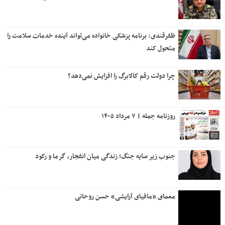
ظفرقندی: برنامه پزشکی خانواده می‌تواند آینده خدمات سلامت را
متحول کند
چرا دولت رقم کالابرگ را افزایش نمی‌دهد؟
روزنامه جمله | ۷ مرداد ۱۴۰۵
جنوب زیر سایه جنگ؛ زندگی میان انفجار، گرما و رکود
معمای «مافیای آرایشی» حسن روحانی