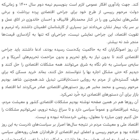
کند. جهت یادآوری افکار عمومی لازم است بنویسیم نیمه دوم سال ۱۴۰۰ و زمانی‌که
دولت مرحوم رییسی از طرح خود برای جراحی اقتصادی پرده برداشت و برخی
عکس‌های نمایشی وی را در کنار محمدباقر قالیباف و احسان خاندوزی در اتاق عمل و
بر سر یک بیمار نشان می‌دادند نیز بسیاری از کارشناسان اطمینان داشتند راه ترمیم و
تقویت اقتصاد، این جراحی نمایشی نیست، جراحی‌ای که تنها به آزادسازی قیمت‌ها
منجر شد نه بیشتر.
آن روز اصولگرایان که به حاکمیت یک‌دست رسیده بودند، ادعا داشتند باید جراحی
اقتصادی کنند تا بدون نیاز به رفع تحریم و بدون مزاحمت‌ تحریم‌های آمریکا و در
سایه‌ی سیاستی به نام نگاه به شرق می‌توانند همه مشکلات اقتصادی را حل کنند و
دیدیم که حتی مشکل اجاره بها را نتوانستند حل کنند، بماند خرید مسکن که برای
طیف گسترده‌ای از مردم به رویایی دست‌نایافتنی تبدیل شد.همچنین شاهد بودیم
مرحوم رییسی و محمد مخبر هر روز دستورهای اقتصادی صادر می‌کردند اما اقتصاد و
بازار برای آن دستورهای اقتصادی تره خُرد نمی‌کرد.
آن روزها هم در همین صفحه نوشته بودیم مشکلات اقتصادی کشور و معیشت مردم،
ریشه غیراقتصادی و عموماً سیاسی دارد و تا سراغ ریشه نرویم، نمی‌توانیم مشکلات را
حل کنیم چون مبارزه با معلول، روشی خردمندانه نبوده و نیست.
اقتصاد ملی و معیشت مردم در نتیجه سال‌ها اصرار بر سیاست‌های نادرست به این روز
افتاده بود و مرحوم رییسی و اعضای تیم اقتصادی از طرفداران همان رویه‌های سیاسی
بودند و اصرار به اجرای همان روش‌ها داشتند و امکان ندارد با تغییر لوکوموتیوران و