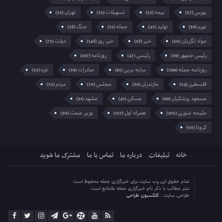
بورس
بیمه
تسهیلات
تهران
(32)
(33)
(52)
(57)
تورم
تولید
جمله
جنگ
(38)
(31)
(42)
(56)
جواد لگزیان
خبر
خبر روز
دولت
(73)
(148)
(58)
(30)
رئیس جمهور
رئیسی
روزنامه
(197)
(47)
(29)
روزنامه جمله
سایه برین
صادرات
غزه
(32)
(29)
(91)
(299)
فلسطین
مازندران
مجلس
مردم
(33)
(70)
(29)
(34)
مسعود پزشکیان
مسکن
مشهد
(31)
(42)
(69)
ملیحه منوری
همراه اول
وزیر صمت
(30)
(127)
(105)
کرونا
(50)
خانه
تبلیغات
درباره ما
تماس با ما
مشترک ما شوید
تمام حقوق این وب سایت برای خبرگزاری جمله محفوظ است.
نشر مطالب با ذکر نام خبرگزاری جمله بلامانع است.
طراحی سایت :
کلکسیون طراحی