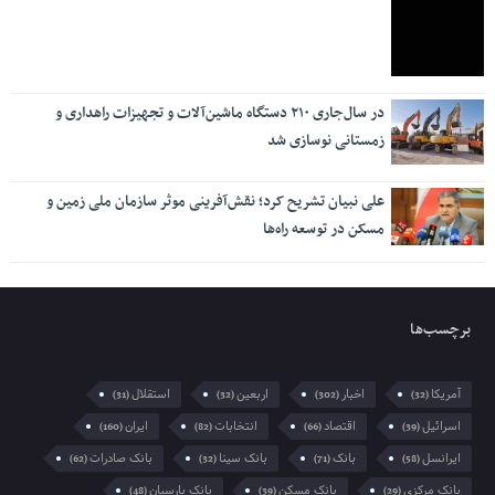
در سال‌جاری ۲۱۰ دستگاه ماشین‌آلات و تجهیزات راهداری و
زمستانی نوسازی شد
علی نبیان تشریح کرد؛ نقش‌آفرینی موثر سازمان ملی زمین و
مسکن در توسعه راه‌ها
برچسب‌ها
آمریکا
اخبار
اربعین
استقلال
(31)
(32)
(302)
(32)
اسرائیل
اقتصاد
انتخابات
ایران
(160)
(82)
(66)
(39)
ایرانسل
بانک
بانک سینا
بانک صادرات
(62)
(32)
(71)
(58)
بانک مرکزی
بانک مسکن
بانک پارسیان
(48)
(39)
(29)