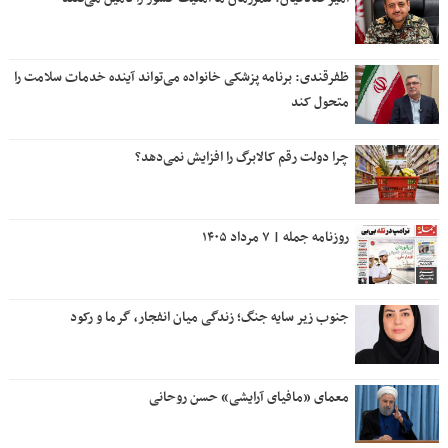
ظفرقندی: برنامه پزشکی خانواده می‌تواند آینده خدمات سلامت را
متحول کند
چرا دولت رقم کالابرگ را افزایش نمی‌دهد؟
روزنامه جمله | ۷ مرداد ۱۴۰۵
جنوب زیر سایه جنگ؛ زندگی میان انفجار، گرما و رکود
معمای «مافیای آرایشی» حسن روحانی