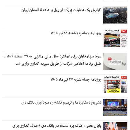
گزارش یک عملیات بزرگ؛ از ریل و جاده تا آسمان ایران
روزنامه جمله پنجشنبه ۱۸ تیر ۱۴۰۵
سود سهامداران برای عملکرد سال مالی منتهی ‌ به ۲۹ اسفند ۱۴۰۴ ،
طبق برنامه اعلامی شرکت از طریق سپرده گذاری واریز شد
روزنامه جمله شنبه ۲۷ تیرماه ۱۴۰۵
تشریح دستاوردها و ترسیم نقشه راه سودآوری بانک دی
پایان عصر «اضافه برداشت» در بانک دی / هدف‌گذاری برای