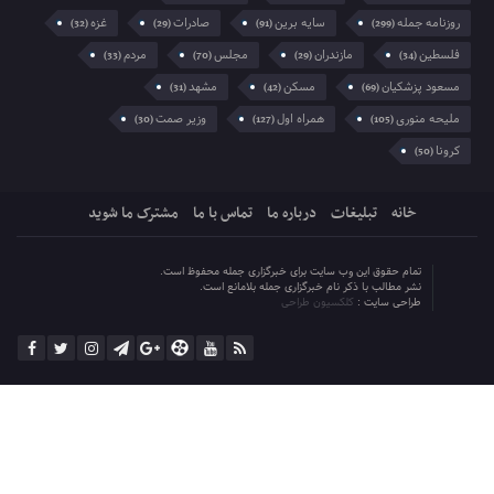
روزنامه جمله
سایه برین
صادرات
غزه
(32)
(29)
(91)
(299)
فلسطین
مازندران
مجلس
مردم
(33)
(70)
(29)
(34)
مسعود پزشکیان
مسکن
مشهد
(31)
(42)
(69)
ملیحه منوری
همراه اول
وزیر صمت
(30)
(127)
(105)
کرونا
(50)
خانه
تبلیغات
درباره ما
تماس با ما
مشترک ما شوید
تمام حقوق این وب سایت برای خبرگزاری جمله محفوظ است.
نشر مطالب با ذکر نام خبرگزاری جمله بلامانع است.
طراحی سایت :
کلکسیون طراحی