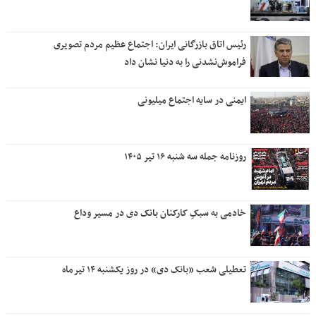
رئیس اتاق بازرگانی ایران: اجتماع عظیم مردم تصویری
فراموش‌نشدنی را به دنیا نشان داد
ایمنی در سایه اجتماع میلیونی
روزنامه جمله سه شنبه ۱۶ تیر ۱۴۰۵
خادمی به سبکِ کارکنان بانک دی در مسیر وداع
تعطیلی شعب «بانک دی» در روز یکشنبه ۱۴ تیرماه