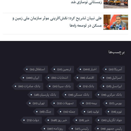
زمستانی نوسازی شد
علی نبیان تشریح کرد؛ نقش‌آفرینی موثر سازمان ملی زمین و
مسکن در توسعه راه‌ها
برچسب‌ها
آمریکا
اخبار
اربعین
استقلال
(31)
(32)
(302)
(32)
اسرائیل
اقتصاد
انتخابات
ایران
(160)
(82)
(66)
(39)
ایرانسل
بانک
بانک سینا
بانک صادرات
(62)
(32)
(71)
(58)
بانک مرکزی
بانک مسکن
بانک پارسیان
(48)
(39)
(29)
بورس
بیمه
تسهیلات
تهران
(32)
(33)
(52)
(57)
تورم
تولید
جمله
جنگ
(38)
(31)
(42)
(56)
جواد لگزیان
خبر
خبر روز
دولت
(73)
(148)
(58)
(30)
رئیس جمهور
رئیسی
روزنامه
(197)
(47)
(29)