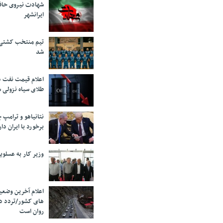
شهادت نیروی حاف
ایرانشهر
تیم منتخب کشتی آ
شد
اعلام قیمت نفت د
طلای سیاه نزولی 
نتانیاهو و ترامپ 
برخورد با ایران دار
وزیر کار به عسلوی
اعلام آخرین وضعی
های کشور/تردد د
روان است