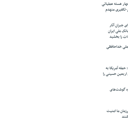
ار هسته‌ عملیاتی
-تکفیری منهدم
 جبران آثار
بانک ملی ایران
ات را بخشید
 ملی خداحافظی
 حمله آمریکا به
ن اربعین حسینی را
ره گوشت‌های
زمان ما امنیت
کنند