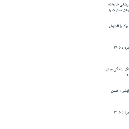
پزشکی خانواده
مات سلامت را
برگ را افزایش
گ؛ زندگی میان
د
رایشی» حسن