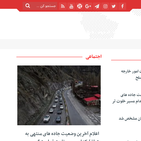
پنج شنبه, ۱۵ مرداد , ۱۴۰۵
| 22 صفر 1448
Thursday, 6 August , 2026
اجتماعی
 امور خارجه
سلح
یت جاده های
دام مسیر خلوت تر
دان مشخص شد
اعلام آخرین وضعیت جاده های منتهی به