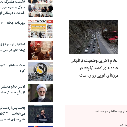
نشست مشترک بنیا
بزرگ و بیمه دی ب
خدمات درمانی ایث
روزنامه جمله | ۱۰ مرداد ۱۴۰۵
استقرار تیم و تج
بیمه دی در مرز م
اعلام آخرین وضعیت ترافیکی
نفت 
جاده های کشور/تردد در
کرد
مرزهای غربی روان است
اولین فیلم منتشر 
از رفع حصر/ببینی
بخشایش اردستانی
 در وب منتشر خواهد شد.
می‌خواهد 
غنی‌سازی شده ایرا
هد شد.