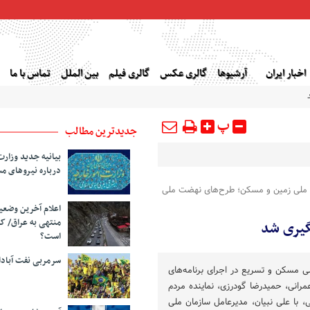
اخبار ایران
آرشیوها
گالری عکس
گالری فیلم
بین الملل
تماس با ما
پ
جدیدترین مطالب
بیانیه جدید وزارت
درباره نیروهای م
ان ملی زمین و مسکن؛ طرح‌های نهضت ملی
اعلام آخرین وضع
منتهی به عراق/ ک
یری شد
است؟
سرمربی نفت آبا
 مسکن و تسریع در اجرای برنامه‌های
مرانی، حمیدرضا گودرزی، نماینده مردم
 با علی نبیان، مدیرعامل سازمان ملی