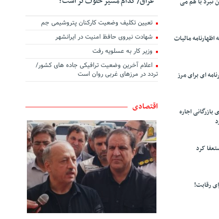
عراق/ کدام مسیر خلوت تر است؟
ن نبرد با هم می
تعیین تکلیف وضعیت کارکنان پتروشیمی جم
شهادت نیروی حافظ امنیت در ایرانشهر
 اظهارنامه مالیات
وزیر کار به عسلویه رفت
اعلام آخرین وضعیت ترافیکی جاده های کشور/
تردد در مرزهای غربی روان است
امه ای برای مرز
اقتصادی
 بازرگانی اجاره
د
تعفا کرد
ی رقابت!