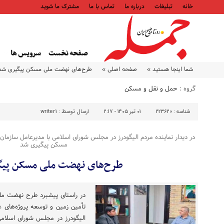
خانه
تبلیغات
درباره ما
تماس با ما
مشترک ما شوید
صفحه نخست
سرویس ها
شما اینجا هستید »
صفحه اصلی »
طرح‌های نهضت ملی مسکن پیگیری شد
گروه :
حمل و نقل و مسکن
شناسه :
223620
۰۱ تیر ۱۴۰۵ - ۲:۱۷
ارسال توسط :
writer1
در دیدار نماینده مردم الیگودرز در مجلس شورای اسلامی با مدیرعامل سازم
مسکن پیگیری شد
طرح‌های نهضت ملی مسکن پیگ
در راستای پیشبرد طرح نهضت ملی
تأمین زمین و توسعه پروژه‌های ع
الیگودرز در مجلس شورای اسلامی،