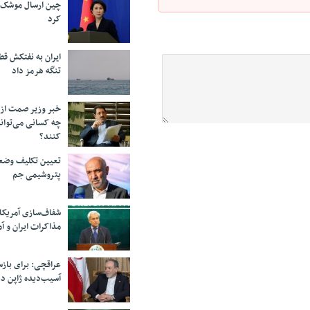
چین ارسال موشک ب
کرد
ایران به نفتکش قط
تنگه هرمز داد
خبر وزیر صمت از 
چه کسانی می‌توانن
کنند؟
تعیین تکلیف وضع
پتروشیمی جم
شفاف‌سازی آمریکا
مذاکرات ایران و آم
عراقچی: برای باز
آسیب‌دیده ژاپن دع