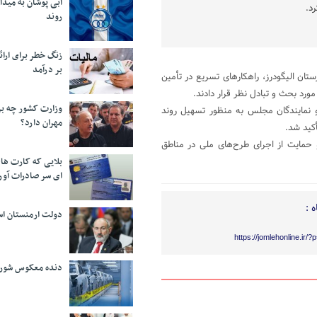
آبی پوشان به میدا
د.
روند
زنگ خطر برای ارائه
بر درآمد
 الیگودرز، راهکارهای تسریع در تأمین
ورد بحث و تبادل نظر قرار دادند.
وزارت کشور چه برن
 نمایندگان مجلس به منظور تسهیل روند
مهران دارد؟
کید شد.
حمایت از اجرای طرح‌های ملی در مناطق
بلایی که کارت های
ای سر صادرات آور
 :
دولت ارمنستان اس
https://jomlehonline.ir/
دنده معکوس شورا