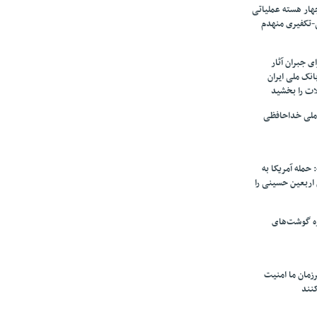
ار هسته‌ عملیاتی
-تکفیری منهدم
 جبران آثار
بانک ملی ایران
ات را بخشید
 ملی خداحافظی
 حمله آمریکا به
ن اربعین حسینی را
ره گوشت‌های
زمان ما امنیت
کنند