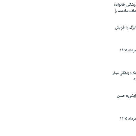
پزشکی خانواده
مات سلامت را
برگ را افزایش
گ؛ زندگی میان
د
رایشی» حسن