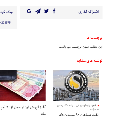
اشتراک گذاری :
لینک کوتاه
?p=223575
برچسب ها
این مطلب بدون برچسب می باشد.
نوشته های مشابه
فتح بازارهای جهانی با رشد ۴۱ درصدی
آغاز فروش ارز اربعین از ۲۰ تیر
صادرات؛
ماه
نفت سپاهان ۹۰ میلیون دلار