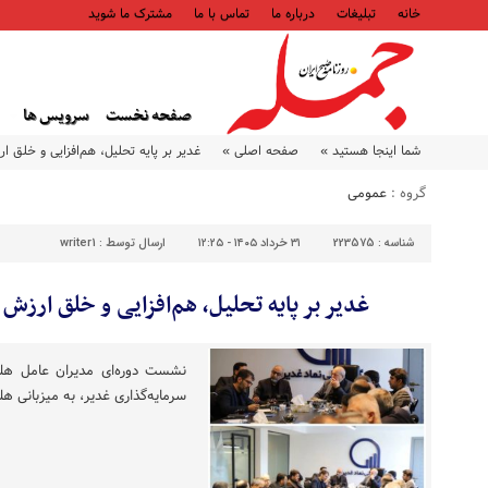
خانه
تبلیغات
درباره ما
تماس با ما
مشترک ما شوید
صفحه نخست
سرویس ها
شما اینجا هستید »
صفحه اصلی »
غدیر بر پایه تحلیل، هم‌افزایی و خلق ا
گروه :
عمومی
شناسه :
223575
۳۱ خرداد ۱۴۰۵ - ۱۲:۲۵
ارسال توسط :
writer1
غدیر بر پایه تحلیل، هم‌افزایی و خلق ارزش
نشست دوره‌ای مدیران عامل هلد
سرمایه‌گذاری غدیر، به میزبانی هل