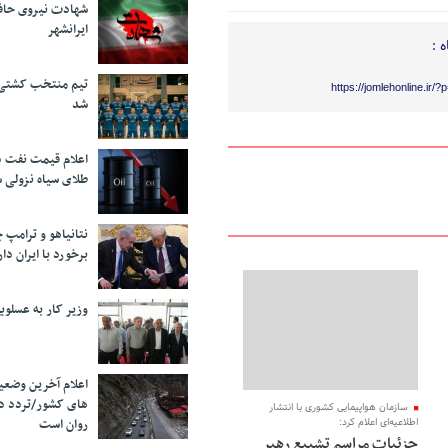
شهادت نیروی حاف
ایرانشهر
 :
تیم منتخب کشتی آ
https://jomlehonline.ir/
شد
اعلام قیمت نفت د
طلای سیاه نزولی 
نتانیاهو و ترامپ 
برخورد با ایران دار
وزیر کار به عسلوی
اعلام آخرین وضعی
های کشور/تردد د
سازمان هواپیمایی کشوری با انتشار
اطلاعیه‌ای اعلام کرد:
روان است
جزئیات مراسم تشییع رهبر