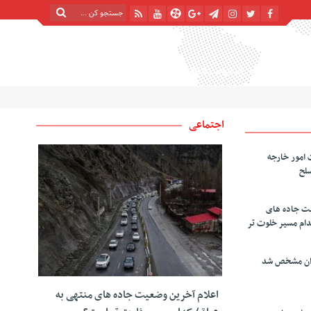
پنج شنبه, ۱۵ مرداد , ۱۴۰۵
| 22 صفر 1448
Thursday, 6 August , 2026
اجتماعی
 امور خارجه
سلح
یت جاده های
دام مسیر خلوت تر
دان مشخص شد
اعلام آخرین وضعیت جاده های منتهی به