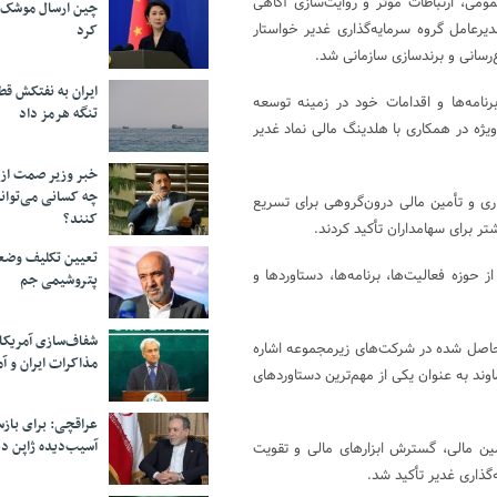
ومی، ارتباطات مؤثر و روایت‌سازی آگاهی
چین ارسال موشک ب
یرعامل گروه سرمایه‌گذاری غدیر خواستار
کرد
‌رسانی و برندسازی سازمانی شد.
ایران به نفتکش قط
رنامه‌ها و اقدامات خود در زمینه توسعه
تنگه هرمز داد
ژه در همکاری با هلدینگ مالی نماد غدیر
خبر وزیر صمت از 
چه کسانی می‌توانن
ری و تأمین مالی درون‌گروهی برای تسریع
کنند؟
تر برای سهامداران تأکید کردند.
تعیین تکلیف وضع
حوزه فعالیت‌ها، برنامه‌ها، دستاوردها و
پتروشیمی جم
شفاف‌سازی آمریکا
 حاصل شده در شرکت‌های زیرمجموعه اشاره
مذاکرات ایران و آم
د به عنوان یکی از مهم‌ترین دستاوردهای
عراقچی: برای باز
آسیب‌دیده ژاپن دع
ین مالی، گسترش ابزارهای مالی و تقویت
‌گذاری غدیر تأکید شد.