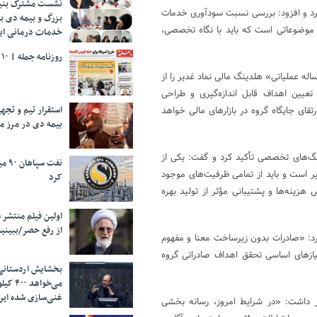
نشست مشترک بنیا
رد و افزود: بررسی نسبت سودآوری خدمات
بزرگ و بیمه دی ب
 موضوعاتی است که باید با نگاه تخصصی،
خدمات درمانی ایث
روزنامه جمله | ۱۰ مرداد ۱۴۰۵
ه عملیاتی» هلدینگ مالی نماد غدیر را از
عیین اهداف قابل اندازه‌گیری و طراحی
استقرار تیم و تج
قای جایگاه گروه در بازارهای مالی خواهد
بیمه دی در مرز م
گ‌های تخصصی تأکید کرد و گفت: یکی از
نفت 
ر است و باید از تمامی ظرفیت‌های موجود
کرد
هزینه‌ها و پشتیبانی مؤثر از تولید بهره
اولین فیلم منتشر 
از رفع حصر/ببینی
د: «صادرات بدون زیرساخت معنا و مفهوم
نیازهای اساسی تحقق اهداف صادراتی گروه
بخشایش اردستانی
می‌خواهد 
غنی‌سازی شده ایرا
ار داشت: «در شرایط امروز، رسانه بخشی