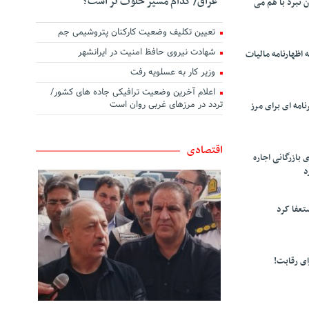
عراق/ کدام مسیر خلوت تر است؟
ن نبرد با هم می
تعیین تکلیف وضعیت کارکنان پتروشیمی جم
شهادت نیروی حافظ امنیت در ایرانشهر
 اظهارنامه مالیات
وزیر کار به عسلویه رفت
اعلام آخرین وضعیت ترافیکی جاده های کشور/
تردد در مرزهای غربی روان است
امه ای برای مرز
اقتصادی
 بازرگانی اجاره
د
تعفا کرد
ی رقابت!