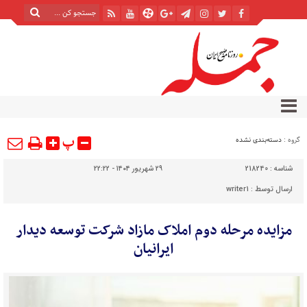
پ
گروه :
دسته‌بندی نشده
شناسه :
218240
۲۹ شهریور ۱۴۰۴ - ۲۲:۲۲
ارسال توسط :
writer1
مزایده مرحله دوم املاک مازاد شرکت توسعه دیدار
ایرانیان