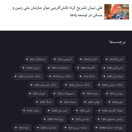
برچسب‌ها
آمریکا
اخبار
اربعین
استقلال
(31)
(32)
(302)
(32)
اسرائیل
اقتصاد
انتخابات
ایران
(160)
(82)
(66)
(39)
ایرانسل
بانک
بانک سینا
بانک صادرات
(62)
(32)
(71)
(58)
بانک مرکزی
بانک مسکن
بانک پارسیان
(48)
(39)
(29)
بورس
بیمه
تسهیلات
تهران
(32)
(33)
(52)
(57)
تورم
تولید
جمله
جنگ
(38)
(31)
(42)
(56)
جواد لگزیان
خبر
خبر روز
دولت
(73)
(148)
(58)
(30)
رئیس جمهور
رئیسی
روزنامه
(197)
(47)
(29)
روزنامه جمله
سایه برین
صادرات
غزه
(32)
(29)
(91)
(299)
فلسطین
مازندران
مجلس
مردم
(33)
(70)
(29)
(34)
مسعود پزشکیان
مسکن
مشهد
(31)
(42)
(69)
ملیحه منوری
همراه اول
وزیر صمت
(30)
(127)
(105)